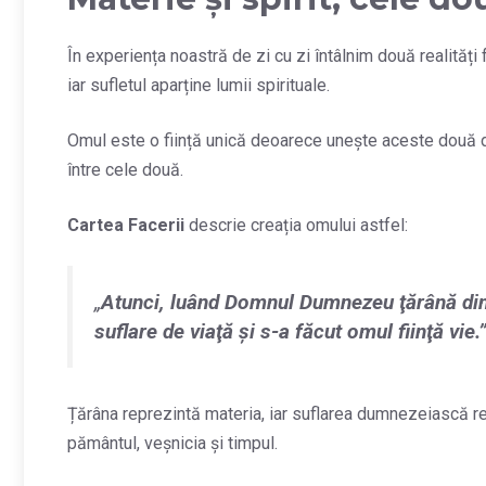
În experiența noastră de zi cu zi întâlnim două realități 
iar sufletul aparține lumii spirituale.
Omul este o ființă unică deoarece unește aceste două dim
între cele două.
Cartea Facerii
descrie creația omului astfel:
„
Atunci, luând Domnul Dumnezeu ţărână din p
suflare de viaţă şi s-a făcut omul fiinţă vie.
Țărâna reprezintă materia, iar suflarea dumnezeiască repr
pământul, veșnicia și timpul.