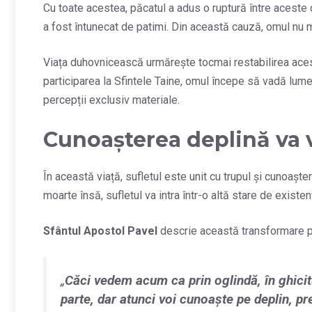
Cu toate acestea, păcatul a adus o ruptură între aceste d
a fost întunecat de patimi. Din această cauză, omul nu m
Viața duhovnicească urmărește tocmai restabilirea acest
participarea la Sfintele Taine, omul începe să vadă lum
percepții exclusiv materiale.
Cunoașterea deplină va v
În această viață, sufletul este unit cu trupul și cunoașt
moarte însă, sufletul va intra într-o altă stare de existen
Sfântul Apostol Pavel
descrie această transformare p
„
Căci vedem acum ca prin oglindă, în ghicitu
parte, dar atunci voi cunoaşte pe deplin, p