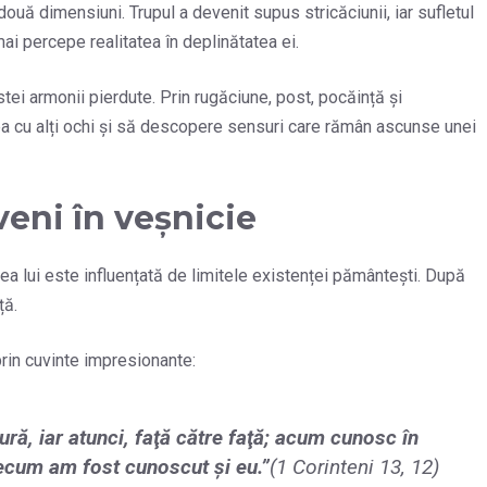
ouă dimensiuni. Trupul a devenit supus stricăciunii, iar sufletul
ai percepe realitatea în deplinătatea ei.
ei armonii pierdute. Prin rugăciune, post, pocăință și
ea cu alți ochi și să descopere sensuri care rămân ascunse unei
eni în veșnicie
erea lui este influențată de limitele existenței pământești. După
ță.
rin cuvinte impresionante:
ră, iar atunci, faţă către faţă; acum cunosc în
recum am fost cunoscut şi eu.
”
(1 Corinteni 13, 12)