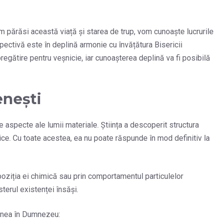
 părăsi această viață și starea de trup, vom cunoaște lucrurile
pectivă este în deplină armonie cu învățătura Bisericii
egătire pentru veșnicie, iar cunoașterea deplină va fi posibilă
enești
 aspecte ale lumii materiale. Știința a descoperit structura
gice. Cu toate acestea, ea nu poate răspunde în mod definitiv la
poziția ei chimică sau prin comportamentul particulelor
terul existenței însăși.
iginea în Dumnezeu: