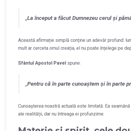
„
La început a făcut Dumnezeu cerul și pămâ
Această afirmație simplă conține un adevăr profund: lumea
mult ar cerceta omul creația, el nu poate înțelege pe d
Sfântul Apostol Pavel
spune:
„
Pentru că în parte cunoaştem şi în parte p
Cunoașterea noastră actuală este limitată. Ea seamănă 
ale realității, dar nu întreaga ei profunzime.
Materie și spirit, cele d