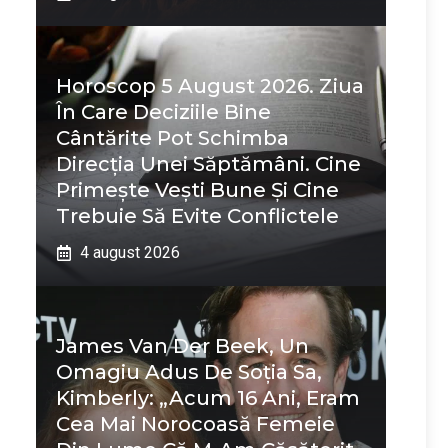
Horoscop 5 August 2026. Ziua
În Care Deciziile Bine
Cântărite Pot Schimba
Direcția Unei Săptămâni. Cine
Primește Vești Bune Și Cine
Trebuie Să Evite Conflictele
4 august 2026
James Van Der Beek, Un
Omagiu Adus De Soția Sa,
Kimberly: „Acum 16 Ani, Eram
Cea Mai Norocoasă Femeie