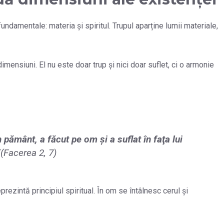
fundamentale: materia și spiritul. Trupul aparține lumii materiale,
ensiuni. El nu este doar trup și nici doar suflet, ci o armonie
ământ, a făcut pe om şi a suflat în faţa lui
”
(Facerea 2, 7)
ezintă principiul spiritual. În om se întâlnesc cerul și