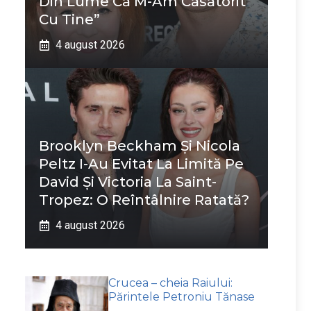
Din Lume Că M-Am Căsătorit
Cu Tine”
4 august 2026
Brooklyn Beckham Și Nicola
Peltz I-Au Evitat La Limită Pe
David Și Victoria La Saint-
Tropez: O Reîntâlnire Ratată?
4 august 2026
Crucea – cheia Raiului:
Părintele Petroniu Tănase