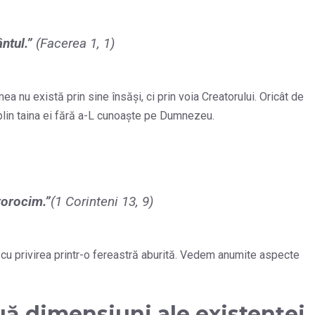
ntul.”
(Facerea 1, 1)
 nu există prin sine însăși, ci prin voia Creatorului. Oricât de
eplin taina ei fără a-L cunoaște pe Dumnezeu.
rorocim.
”
(1 Corinteni 13, 9)
cu privirea printr-o fereastră aburită. Vedem anumite aspecte
ouă dimensiuni ale existenței