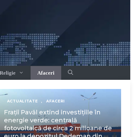
Religie
Afaceri
ACTUALITATE
,
AFACERI
Frații Pavăl extind investițiile în
energie verde: centrală
fotovoltaică de circa 2 milioane de
euro la depozitul Dedeman din