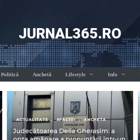
JURNAL365.RO
Politică
Anchetă
Lifestyle
Info
ACTUALITATE
,
AFACERI
,
ANCHETĂ
Judecătoarea Delia Gherasim: a
opta amânare a pronunțării într-un