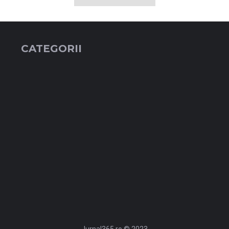
CATEGORII
Jurnal365.ro © 2023