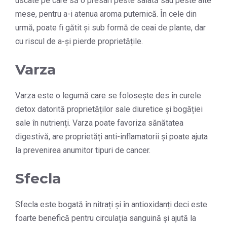
uscate pe care să o presari peste salată sau peste alte
mese, pentru a-i atenua aroma puternică. În cele din
urmă, poate fi gătit și sub formă de ceai de plante, dar
cu riscul de a-și pierde proprietățile.
Varza
Varza este o legumă care se folosește des în curele
detox datorită proprietăților sale diuretice și bogăției
sale în nutrienți. Varza poate favoriza sănătatea
digestivă, are proprietăți anti-inflamatorii și poate ajuta
la prevenirea anumitor tipuri de cancer.
Sfecla
Sfecla este bogată în nitrați și în antioxidanți deci este
foarte benefică pentru circulația sanguină și ajută la