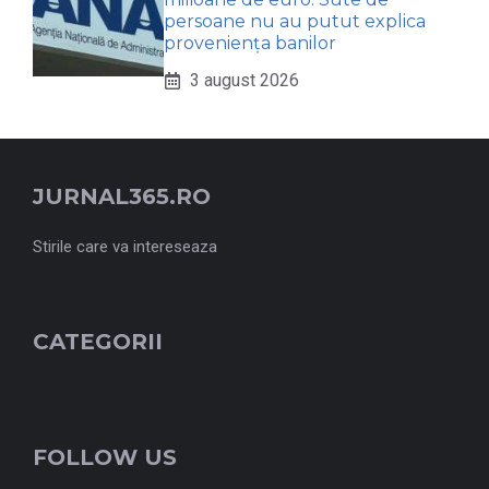
persoane nu au putut explica
proveniența banilor
3 august 2026
JURNAL365.RO
Stirile care va intereseaza
CATEGORII
FOLLOW US