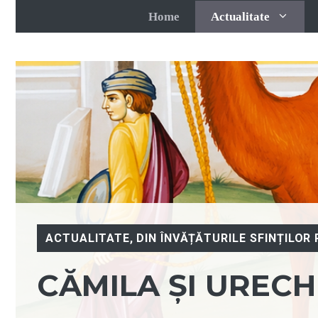
Sari
Home
Actualitate
la
conținut
ACTUALITATE
,
DIN ÎNVĂȚĂTURILE SFINȚILOR 
CĂMILA ȘI URECH