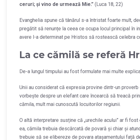
ceruri; şi vino de urmează Mie.
”
(Luca 18, 22)
Evanghelia spune că tânărul s-a întristat foarte mult, de
pregătit să renunțe la ceea ce ocupa locul principal în
avere l-a determinat pe Hristos să rostească celebra co
La ce cămilă se referă Hr
De-a lungul timpului au fost formulate mai multe explicaț
Unii au considerat că expresia provine dintr-un proverb o
vorbește despre un elefant care încearcă să treacă prin ur
cămila, mult mai cunoscută locuitorilor regiunii.
O altă interpretare susține că „urechile acului” ar fi fost
ea, cămila trebuia descărcată de povară și chiar și atun
trebuie să se elibereze de povara atașamentului față de