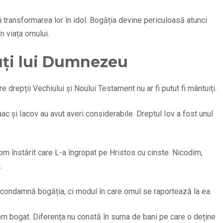
 transformarea lor în idol. Bogăția devine periculoasă atunci
n viața omului.
uți lui Dumnezeu
re drepții Vechiului și Noului Testament nu ar fi putut fi mântuiți.
aac și Iacov au avut averi considerabile. Dreptul Iov a fost unul
 om înstărit care L-a îngropat pe Hristos cu cinste. Nicodim,
.
ndamnă bogăția, ci modul în care omul se raportează la ea.
 om bogat. Diferența nu constă în suma de bani pe care o deține