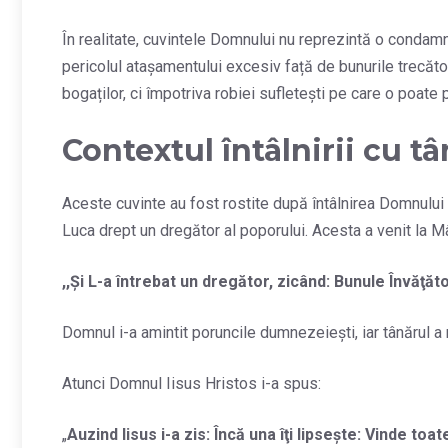
În realitate, cuvintele Domnului nu reprezintă o condamn
pericolul atașamentului excesiv față de bunurile trecăto
bogaților, ci împotriva robiei sufletești pe care o poate
Contextul întâlnirii cu t
Aceste cuvinte au fost rostite după întâlnirea Domnului 
Luca drept un dregător al poporului. Acesta a venit la Mâ
,,
Şi L-a întrebat un dregător, zicând: Bunule Învăţă
Domnul i-a amintit poruncile dumnezeiești, iar tânărul a
Atunci Domnul Iisus Hristos i-a spus:
„
Auzind Iisus i-a zis: Încă una îţi lipseşte: Vinde toa