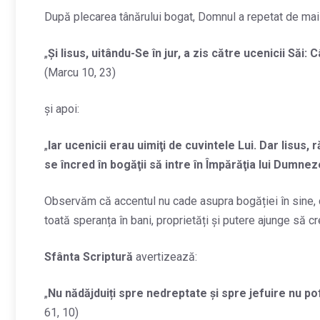
După plecarea tânărului bogat, Domnul a repetat de mai 
„
Şi Iisus, uitându-Se în jur, a zis către ucenicii Săi:
(Marcu 10, 23)
și apoi:
„
Iar ucenicii erau uimiţi de cuvintele Lui. Dar Iisus, 
se încred în bogăţii să intre în Împărăţia lui Dumnez
Observăm că accentul nu cade asupra bogăției în sine, c
toată speranța în bani, proprietăți și putere ajunge să
Sfânta Scriptură
avertizează:
„
Nu nădăjduiți spre nedreptate și spre jefuire nu poft
61, 10)