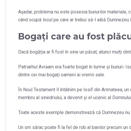
Așadar, problema nu este posesia bunurilor materiale, ci
când ocupă locul pe care ar trebui să-l aibă Dumnezeu î
Bogați care au fost plăc
Dacă bogăția ar fi fost în sine un păcat, atunci mulți dint
Patriarhul Avraam era foarte bogat în turme și bunuri. Is
dintre cei mai bogați oameni ai vremii sale.
În Noul Testament îl întâlnim pe Iosif din Arimateea, un
membru al sinedriului, a devenit și el ucenic al Domnului
Toate aceste exemple demonstrează că Dumnezeu nu co
Un om sărac poate fi la fel de rob al banilor precum un