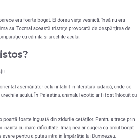
oarece era foarte bogat. El dorea viața veșnică, însă nu era
 inima sa. Tocmai această tristețe provocată de despărțirea de
mparație cu cămila și urechile acului.
istos?
ii.
riental asemănător celui întâlnit în literatura iudaică, unde se
echile acului. În Palestina, animalul exotic ar fi fost înlocuit cu
 o poartă foarte îngustă din zidurile cetăților. Pentru a trece prin
ci înainta cu mare dificultate. Imaginea ar sugera că omul bogat
 avere pentru a putea intra în Împărăția lui Dumnezeu.