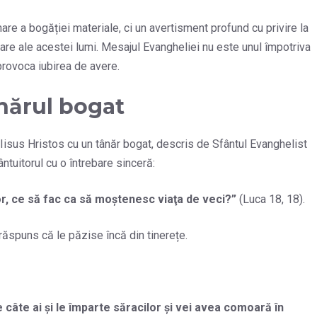
are a bogăției materiale, ci un avertisment profund cu privire la
are ale acestei lumi. Mesajul Evangheliei nu este unul împotriva
 provoca iubirea de avere.
ânărul bogat
Iisus Hristos cu un tânăr bogat, descris de Sfântul Evanghelist
ntuitorul cu o întrebare sinceră:
tor, ce să fac ca să moştenesc viaţa de veci?
”
(Luca 18, 18).
 răspuns că le păzise încă din tinerețe.
te câte ai şi le împarte săracilor şi vei avea comoară în