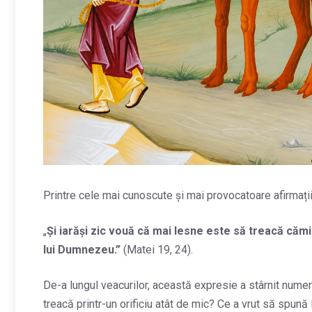
Printre cele mai cunoscute și mai provocatoare afirmații
„
Şi iarăşi zic vouă că mai lesne este să treacă cămil
lui Dumnezeu.
”
(Matei 19, 24).
De-a lungul veacurilor, această expresie a stârnit numer
treacă printr-un orificiu atât de mic? Ce a vrut să spun