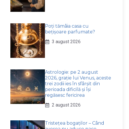
Poți tămâia casa cu
bețișoare parfumate?
3 august 2026
Astrologie: pe 2 august
2026, grație lui Venus, aceste
trei zodii ies în sfârșit din
perioada dificilă și își
regăsesc fericirea
2 august 2026
Tristețea bogaților – Când
averea nu aduce pace