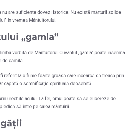
 nu are suficiente dovezi istorice. Nu există mărturii solide
lui” în vremea Mântuitorului.
tului „gamla”
, limba vorbită de Mântuitorul. Cuvântul „gamla” poate însemna
ăr de cămilă.
fi referit la o funie foarte groasă care încearcă să treacă prin
ar capătă o semnificație spirituală deosebită.
 prin urechile acului. La fel, omul poate să se elibereze de
mpiedică să intre pe calea mântuirii.
ogății