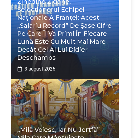
Zinédine Zidane,
Selecționerul Echipei
Naționale A Franței: Acest
„salariu Record” De Șase Cifre
Pe Care Îl Va Primi În Fiecare
Lună Este Cu Mult Mai Mare
Decât Cel Al Lui Didier
Deschamps
3 august 2026
„Milă Voiesc, Iar Nu Jertfă” –
Mila Care Mântuiește