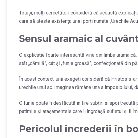
Totuși, mulți cercetători consideră că această explicație
care să ateste existența unei porți numite „Urechile Acu
Sensul aramaic al cuvân
O explicație foarte interesantă vine din limba aramaică
atât „cămilă”, cât și „funie groasă”, confecționată din p
În acest context, unii exegeți consideră că Hristos s-ar 
urechile unui ac. Imaginea rămâne una a imposibilului, d
O funie poate fi desfăcută în fire subțiri și apoi trecută
patimile și atașamentele care îi îngroașă sufletul și îl î
Pericolul încrederii în b