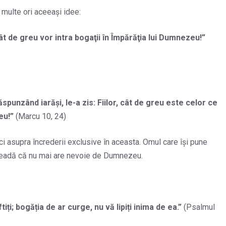
multe ori aceeași idee:
 Cât de greu vor intra bogaţii în Împărăţia lui Dumnezeu!
”
răspunzând iarăşi, le-a zis: Fiilor, cât de greu este celor ce
eu!
”
(Marcu 10, 24)
i asupra încrederii exclusive în aceasta. Omul care își pune
 creadă că nu mai are nevoie de Dumnezeu.
iți; bogăția de ar curge, nu vă lipiți inima de ea.
”
(Psalmul