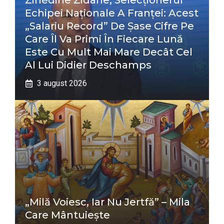
Zinédine Zidane, Selecționerul
Echipei Naționale A Franței: Acest
„salariu Record” De Șase Cifre Pe
Care Îl Va Primi În Fiecare Lună
Este Cu Mult Mai Mare Decât Cel
Al Lui Didier Deschamps
3 august 2026
„Milă Voiesc, Iar Nu Jertfă” – Mila
Care Mântuiește