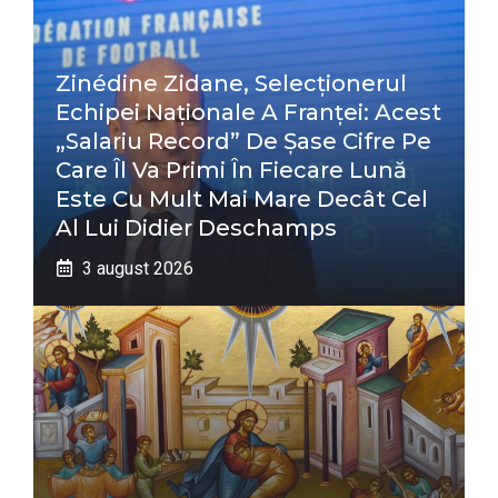
Zinédine Zidane, Selecționerul
Echipei Naționale A Franței: Acest
„salariu Record” De Șase Cifre Pe
Care Îl Va Primi În Fiecare Lună
Este Cu Mult Mai Mare Decât Cel
Al Lui Didier Deschamps
3 august 2026