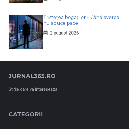
Tristețea bogaților – Când averea
nu aduce pace
2 august 2026
JURNAL365.RO
Stirile care va intereseaza
CATEGORII