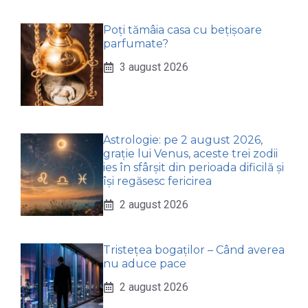
Poți tămâia casa cu bețișoare
parfumate?
3 august 2026
Astrologie: pe 2 august 2026,
grație lui Venus, aceste trei zodii
ies în sfârșit din perioada dificilă și
își regăsesc fericirea
2 august 2026
Tristețea bogaților – Când averea
nu aduce pace
2 august 2026