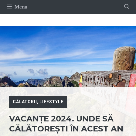
Sari
Menu
la
conținut
CĂLATORII
,
LIFESTYLE
VACANȚE 2024. UNDE SĂ
CĂLĂTOREȘTI ÎN ACEST AN