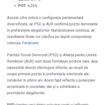
POT
: 6,26%
Aceste cifre indică o configurație parlamentară
diversificată, iar PSD și AUR confirmă poziții dominante
în preferințele alegătorilor. Numărătoarea continuă, iar
rezultatele finale vor clarifica pe deplin componența
viitorului
Parlament.
Partidul Social Democrat (PSD) și Alianța pentru Unirea
Românilor (AUR) sunt două formațiuni politice care, deși
reprezintă direcții ideologice diferite, au reușit să
ocupe primele poziții în preferințele electorale ale
românilor în ultimii ani. Acest fapt reflectă o polarizare
accentuată în societate, dar și o schimbare a
priorităților alegătorilor.
PSD
rămâne unul dintre cele mai vechi și influente