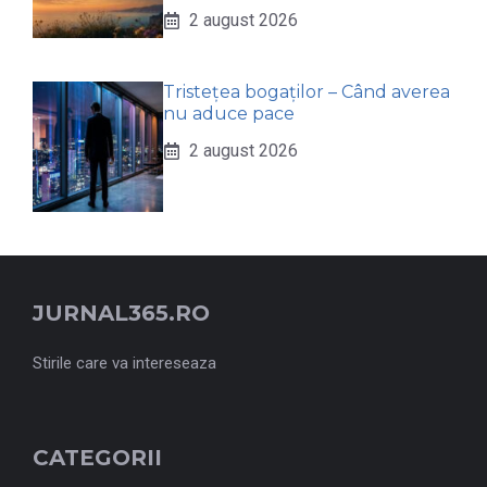
2 august 2026
Tristețea bogaților – Când averea
nu aduce pace
2 august 2026
JURNAL365.RO
Stirile care va intereseaza
CATEGORII