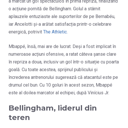
a marcat un gol spectaculos în prima repriză, finalizând
o acțiune pornită de Bellingham. Golul a stârnit
aplauzele entuziaste ale suporterilor de pe Bernabéu,
iar Ancelotti și-a arătat satisfacția printr-o celebrare
energică, potrivit
The Athletic.
Mbappé, însă, mai are de lucrat. Deși a fost implicat în
numeroase acțiuni ofensive, a ratat câteva șanse clare
în repriza a doua, inclusiv un gol într-o situație cu poarta
goală. Cu toate acestea, sprijinul publicului și
încrederea antrenorului sugerează că atacantul este pe
drumul cel bun. Cu 10 goluri în acest sezon, Mbappé
este al doilea marcator al echipei, după Vinícius Jr.
Bellingham, liderul din
teren