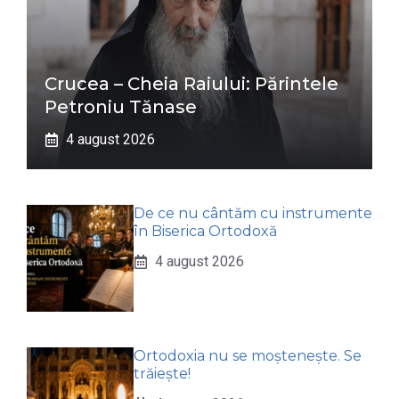
Crucea – Cheia Raiului: Părintele
Petroniu Tănase
4 august 2026
De ce nu cântăm cu instrumente
în Biserica Ortodoxă
4 august 2026
Ortodoxia nu se moștenește. Se
trăiește!