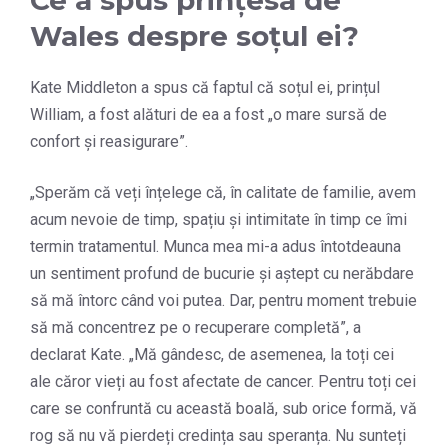
Ce a spus prințesa de
Wales despre soțul ei?
Kate Middleton a spus că faptul că soțul ei, prințul
William, a fost alături de ea a fost „o mare sursă de
confort și reasigurare”.
„Sperăm că veți înțelege că, în calitate de familie, avem
acum nevoie de timp, spațiu și intimitate în timp ce îmi
termin tratamentul. Munca mea mi-a adus întotdeauna
un sentiment profund de bucurie și aștept cu nerăbdare
să mă întorc când voi putea. Dar, pentru moment trebuie
să mă concentrez pe o recuperare completă”, a
declarat Kate. „Mă gândesc, de asemenea, la toți cei
ale căror vieți au fost afectate de cancer. Pentru toți cei
care se confruntă cu această boală, sub orice formă, vă
rog să nu vă pierdeți credința sau speranța. Nu sunteți