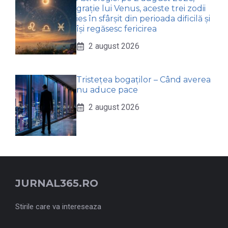
grație lui Venus, aceste trei zodii
ies în sfârșit din perioada dificilă și
își regăsesc fericirea
2 august 2026
Tristețea bogaților – Când averea
nu aduce pace
2 august 2026
JURNAL365.RO
Stirile care va intereseaza