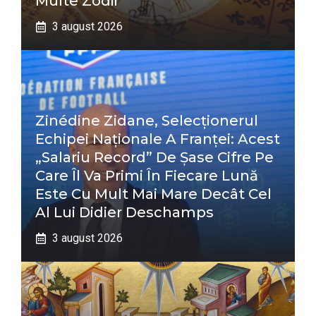
Multe Zodii
3 august 2026
Zinédine Zidane, Selecționerul
Echipei Naționale A Franței: Acest
„salariu Record” De Șase Cifre Pe
Care Îl Va Primi În Fiecare Lună
Este Cu Mult Mai Mare Decât Cel
Al Lui Didier Deschamps
3 august 2026