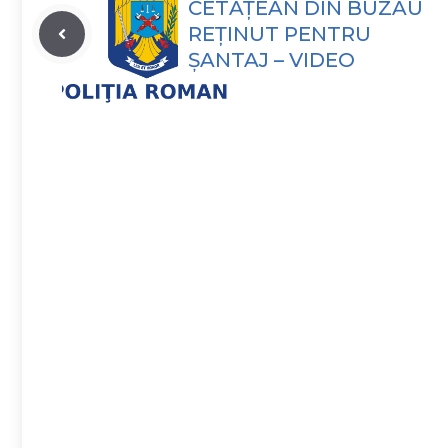
CETĂȚEAN DIN BUZĂU
REŢINUT PENTRU
ŞANTAJ – VIDEO