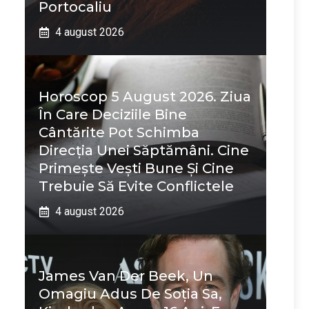
Portocaliu
4 august 2026
Horoscop 5 August 2026. Ziua
În Care Deciziile Bine
Cântărite Pot Schimba
Direcția Unei Săptămâni. Cine
Primește Vești Bune Și Cine
Trebuie Să Evite Conflictele
4 august 2026
James Van Der Beek, Un
Omagiu Adus De Soția Sa,