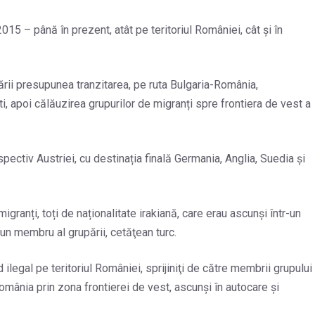
2015 – până în prezent, atât pe teritoriul României, cât și în
upării presupunea tranzitarea, pe ruta Bulgaria-România,
, apoi călăuzirea grupurilor de migranți spre frontiera de vest a
espectiv Austriei, cu destinația finală Germania, Anglia, Suedia și
migranți, toți de naționalitate irakiană, care erau ascunși într-un
n membru al grupării, cetăţean turc.
d ilegal pe teritoriul României, sprijiniţi de către membrii grupului
omânia prin zona frontierei de vest, ascunși în autocare şi