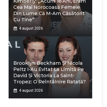
Kimberly: „Acum 16 Ani, Eram
Cea Mai Norocoasă Femeie
Din Lume Că M-Am Căsătorit
Cu Tine”
4 august 2026
Brooklyn Beckham Și Nicola
Peltz I-Au Evitat La Limită Pe
David Și Victoria La Saint-
Tropez: O Reîntâlnire Ratată?
4 august 2026