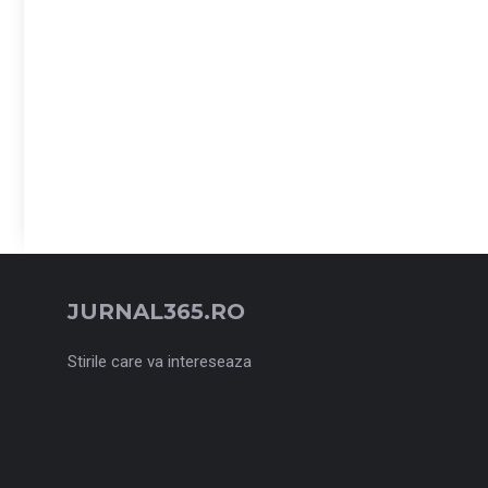
JURNAL365.RO
Stirile care va intereseaza