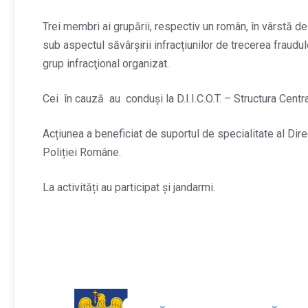
Trei membri ai grupării, respectiv un român, în vârstă de 
sub aspectul săvârșirii infracțiunilor de trecerea fraudulo
grup infracţional organizat.
Cei în cauză au conduși la D.I.I.C.O.T. – Structura Centr
Acțiunea a beneficiat de suportul de specialitate al Dire
Poliției Române.
La activități au participat și jandarmi.