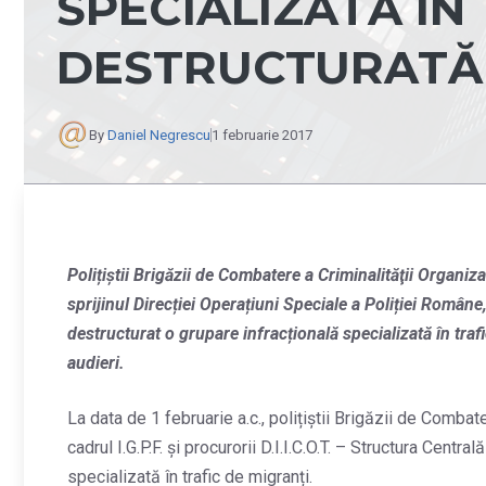
SPECIALIZATĂ ÎN
DESTRUCTURATĂ
By
Daniel Negrescu
1 februarie 2017
Polițiștii Brigăzii de Combatere a Criminalităţii Organizat
sprijinul Direcției Operațiuni Speciale a Poliției Român
destructurat o grupare infracțională specializată în traf
audieri.
La data de 1 februarie a.c., polițiștii Brigăzii de Combate
cadrul I.G.P.F. și procurorii D.I.I.C.O.T. – Structura Centr
specializată în trafic de migranți.