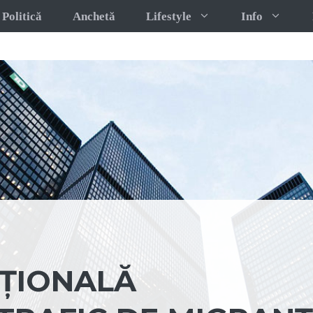
Politică
Anchetă
Lifestyle
Info
ȚIONALĂ