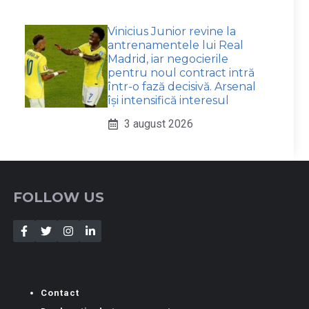
Vinicius Junior revine la
antrenamentele lui Real
Madrid, iar negocierile
pentru noul contract intră
într-o fază decisivă. Arsenal
își intensifică interesul
3 august 2026
FOLLOW US
Contact