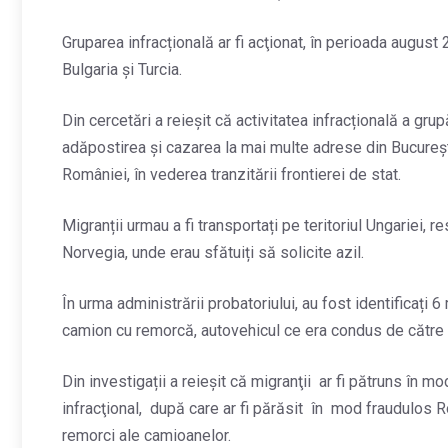
Gruparea infracțională ar fi acţionat, în perioada august 
Bulgaria şi Turcia.
Din cercetări a reieșit că activitatea infracțională a gr
adăpostirea și cazarea la mai multe adrese din București
României, în vederea tranzitării frontierei de stat.
Migranții urmau a fi transportați pe teritoriul Ungariei, r
Norvegia, unde erau sfătuiți să solicite azil.
În urma administrării probatoriului, au fost identificați 6 
camion cu remorcă, autovehicul ce era condus de către u
Din investigații a reieșit că migranţii ar fi pătruns în mo
infracţional, după care ar fi părăsit în mod fraudulos R
remorci ale camioanelor.