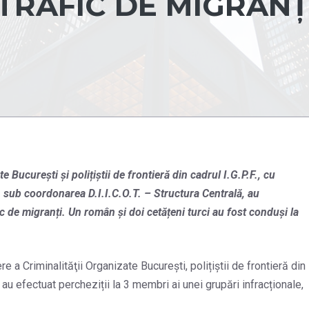
 TRAFIC DE MIGRANȚI
e Bucureşti și polițiștii de frontieră din cadrul I.G.P.F., cu
e, sub coordonarea D.I.I.C.O.T. – Structura Centrală, au
ic de migranți. Un român și doi cetățeni turci au fost conduși la
re a Criminalităţii Organizate Bucureşti, polițiștii de frontieră din
ală au efectuat percheziții la 3 membri ai unei grupări infracționale,