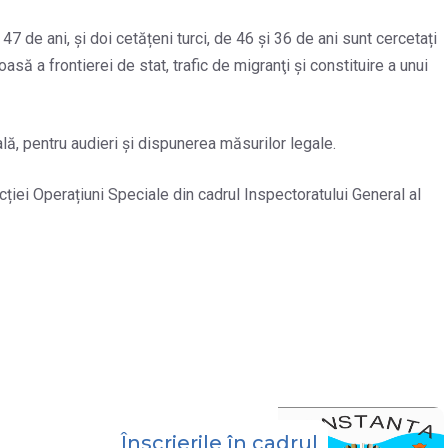
47 de ani, și doi cetățeni turci, de 46 și 36 de ani sunt cercetați
asă a frontierei de stat, trafic de migranţi și constituire a unui
ală, pentru audieri și dispunerea măsurilor legale.
cției Operațiuni Speciale din cadrul Inspectoratului General al
Înscrierile în cadrul