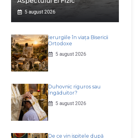
Aspectului Ei Fizic
5 august 2026
Ierurgiile în viața Bisericii
Ortodoxe
5 august 2026
Duhovnic riguros sau
îngăduitor?
5 august 2026
De ce vin ispitele după