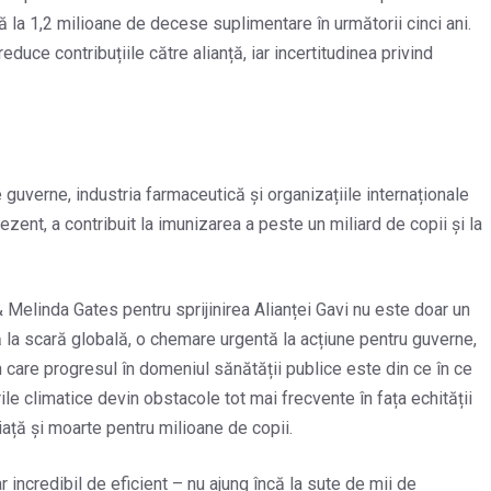
nă la 1,2 milioane de decese suplimentare în următorii cinci ani.
educe contribuțiile către alianță, iar incertitudinea privind
 guverne, industria farmaceutică și organizațiile internaționale
rezent, a contribuit la imunizarea a peste un miliard de copii și la
& Melinda Gates pentru sprijinirea Alianței Gavi nu este doar un
ă la scară globală, o chemare urgentă la acțiune pentru guverne,
 în care progresul în domeniul sănătății publice este din ce în ce
ile climatice devin obstacole tot mai frecvente în fața echității
viață și moarte pentru milioane de copii.
 incredibil de eficient – nu ajung încă la sute de mii de