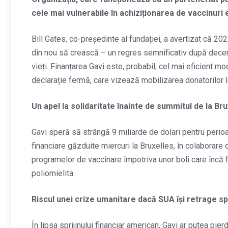
cele mai vulnerabile în achiziționarea de vaccinuri 
Bill Gates, co-președinte al fundației, a avertizat că 2025
din nou să crească – un regres semnificativ după deceni
vieți. Finanțarea Gavi este, probabil, cel mai eficient m
declarație fermă, care vizează mobilizarea donatorilor l
Un apel la solidaritate înainte de summitul de la Br
Gavi speră să strângă 9 miliarde de dolari pentru perio
financiare găzduite miercuri la Bruxelles, în colaborar
programelor de vaccinare împotriva unor boli care încă fa
poliomielita.
Riscul unei crize umanitare dacă SUA își retrage spr
În lipsa sprijinului financiar american, Gavi ar putea pi