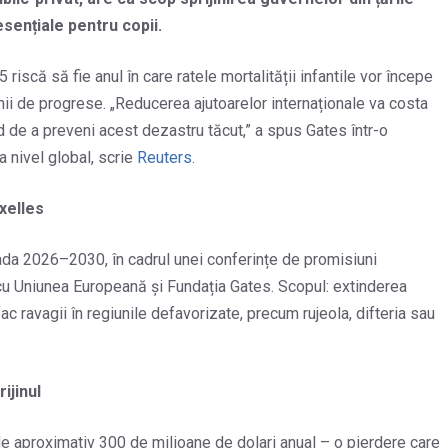
esențiale pentru copii.
 riscă să fie anul în care ratele mortalității infantile vor începe
i de progrese. „Reducerea ajutoarelor internaționale va costa
od de a preveni acest dezastru tăcut,” a spus Gates într-o
a nivel global, scrie
Reuters
.
uxelles
ada 2026–2030, în cadrul unei conferințe de promisiuni
e cu Uniunea Europeană și Fundația Gates. Scopul: extinderea
c ravagii în regiunile defavorizate, precum rujeola, difteria sau
ijinul
erde aproximativ 300 de milioane de dolari anual – o pierdere care