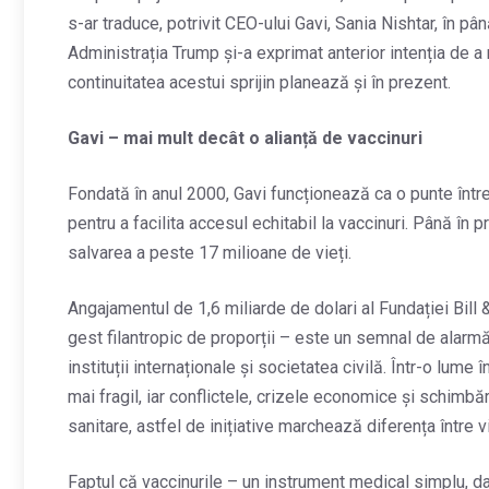
s-ar traduce, potrivit CEO-ului Gavi, Sania Nishtar, în pâ
Administrația Trump și-a exprimat anterior intenția de a r
continuitatea acestui sprijin planează și în prezent.
Gavi – mai mult decât o alianță de vaccinuri
Fondată în anul 2000, Gavi funcționează ca o punte între
pentru a facilita accesul echitabil la vaccinuri. Până în p
salvarea a peste 17 milioane de vieți.
Angajamentul de 1,6 miliarde de dolari al Fundației Bill 
gest filantropic de proporții – este un semnal de alarm
instituții internaționale și societatea civilă. Într-o lume
mai fragil, iar conflictele, crizele economice și schimbăr
sanitare, astfel de inițiative marchează diferența între 
Faptul că vaccinurile – un instrument medical simplu, dar