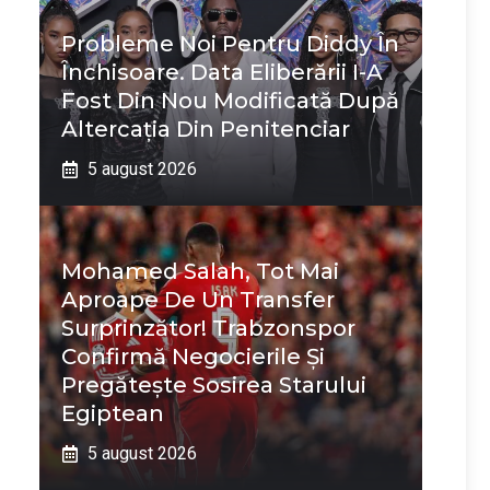
Probleme Noi Pentru Diddy În
Închisoare. Data Eliberării I-A
Fost Din Nou Modificată După
Altercația Din Penitenciar
5 august 2026
Mohamed Salah, Tot Mai
Aproape De Un Transfer
Surprinzător! Trabzonspor
Confirmă Negocierile Și
Pregătește Sosirea Starului
Egiptean
5 august 2026