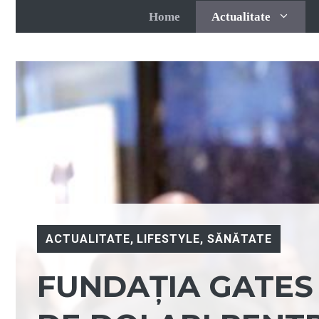
Sari
Home
Actualitate
la
conținut
ACTUALITATE
,
LIFESTYLE
,
SĂNĂTATE
FUNDAȚIA GATES 