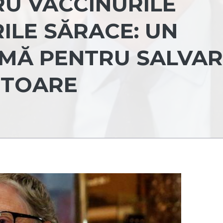
RU VACCINURILE
RILE SĂRACE: UN
MĂ PENTRU SALVA
ITOARE