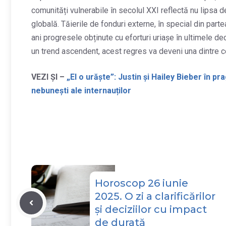
comunități vulnerabile în secolul XXI reflectă nu lipsa de
globală. Tăierile de fonduri externe, în special din part
ani progresele obținute cu eforturi uriașe în ultimele de
un trend ascendent, acest regres va deveni una dintre ce
VEZI ȘI –
„El o urăște”: Justin și Hailey Bieber în p
nebunești ale internauților
Horoscop 26 iunie
2025. O zi a clarificărilor
și deciziilor cu impact
de durată