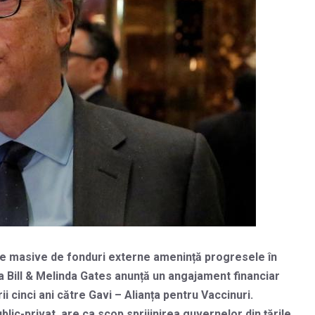
erile masive de fonduri externe amenință progresele în
ția Bill & Melinda Gates anunță un angajament financiar
rii cinci ani către Gavi – Alianța pentru Vaccinuri.
lic-privat, are ca scop sprijinirea guvernelor din țările