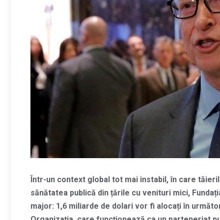
Într-un context global tot mai instabil, în care tăi
sănătatea publică din țările cu venituri mici, Funda
major: 1,6 miliarde de dolari vor fi alocați în următo
Organizația, care funcționează ca un parteneriat pub