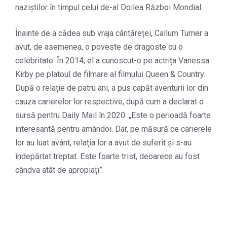
naziștilor în timpul celui de-al Doilea Război Mondial.
Înainte de a cădea sub vraja cântăreței, Callum Turner a
avut, de asemenea, o poveste de dragoste cu o
celebritate. În 2014, el a cunoscut-o pe actrița Vanessa
Kirby pe platoul de filmare al filmului Queen & Country.
După o relație de patru ani, a pus capăt aventurii lor din
cauza carierelor lor respective, după cum a declarat o
sursă pentru Daily Mail în 2020: „Este o perioadă foarte
interesantă pentru amândoi. Dar, pe măsură ce carierele
lor au luat avânt, relația lor a avut de suferit și s-au
îndepărtat treptat. Este foarte trist, deoarece au fost
cândva atât de apropiați”.