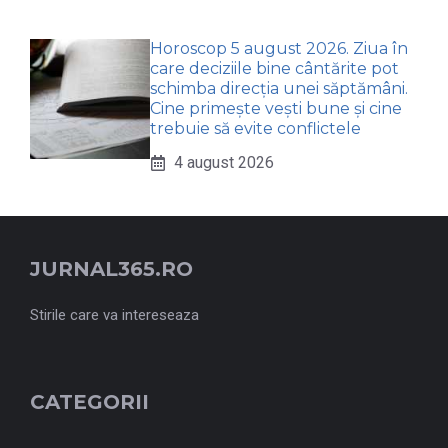
Horoscop 5 august 2026. Ziua în
care deciziile bine cântărite pot
schimba direcția unei săptămâni.
Cine primește vești bune și cine
trebuie să evite conflictele
4 august 2026
JURNAL365.RO
Stirile care va intereseaza
CATEGORII