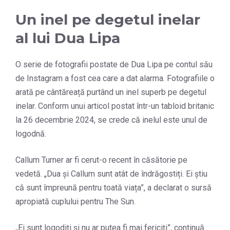
Un inel pe degetul inelar
al lui Dua Lipa
O serie de fotografii postate de Dua Lipa pe contul său
de Instagram a fost cea care a dat alarma. Fotografiile o
arată pe cântăreață purtând un inel superb pe degetul
inelar. Conform unui articol postat într-un tabloid britanic
la 26 decembrie 2024, se crede că inelul este unul de
logodnă.
Callum Turner ar fi cerut-o recent în căsătorie pe
vedetă. „Dua și Callum sunt atât de îndrăgostiți. Ei știu
că sunt împreună pentru toată viața”, a declarat o sursă
apropiată cuplului pentru The Sun.
„Ei sunt logodiți și nu ar putea fi mai fericiți”, continuă