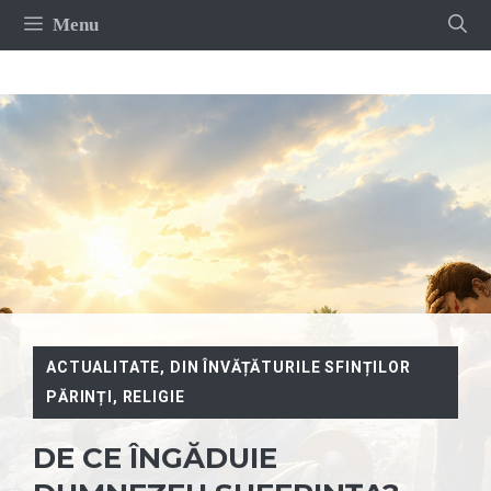
Sari
Menu
la
conținut
ACTUALITATE
,
DIN ÎNVĂȚĂTURILE SFINȚILOR
PĂRINȚI
,
RELIGIE
DE CE ÎNGĂDUIE