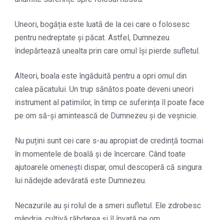
Uneori, bogăția este luată de la cei care o folosesc
pentru nedreptate și păcat. Astfel, Dumnezeu
îndepărtează unealta prin care omul își pierde sufletul.
Alteori, boala este îngăduită pentru a opri omul din
calea păcatului. Un trup sănătos poate deveni uneori
instrument al patimilor, în timp ce suferința îl poate face
pe om să-și amintească de Dumnezeu și de veșnicie.
Nu puțini sunt cei care s-au apropiat de credință tocmai
în momentele de boală și de încercare. Când toate
ajutoarele omenești dispar, omul descoperă că singura
lui nădejde adevărată este Dumnezeu.
Necazurile au și rolul de a smeri sufletul. Ele zdrobesc
mândria, cultivă răbdarea și îl învață pe om