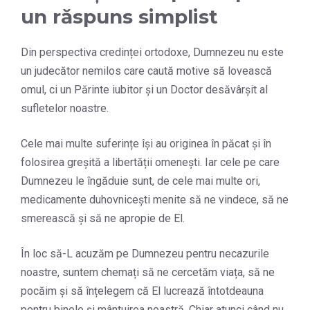
un răspuns simplist
Din perspectiva credinței ortodoxe, Dumnezeu nu este
un judecător nemilos care caută motive să lovească
omul, ci un Părinte iubitor și un Doctor desăvârșit al
sufletelor noastre.
Cele mai multe suferințe își au originea în păcat și în
folosirea greșită a libertății omenești. Iar cele pe care
Dumnezeu le îngăduie sunt, de cele mai multe ori,
medicamente duhovnicești menite să ne vindece, să ne
smerească și să ne apropie de El.
În loc să-L acuzăm pe Dumnezeu pentru necazurile
noastre, suntem chemați să ne cercetăm viața, să ne
pocăim și să înțelegem că El lucrează întotdeauna
pentru binele și mântuirea noastră. Chiar atunci când nu