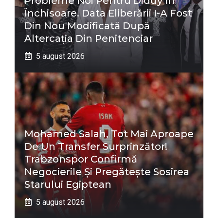
Probleme Noi Pentru Diddy În
Închisoare. Data Eliberării I-A Fost
Din Nou Modificată După
Altercația Din Penitenciar
5 august 2026
Mohamed Salah, Tot Mai Aproape
De Un Transfer Surprinzător!
Trabzonspor Confirmă
Negocierile Și Pregătește Sosirea
Starului Egiptean
5 august 2026