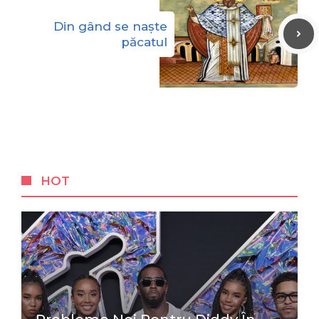
Din gând se naște
păcatul
HOT