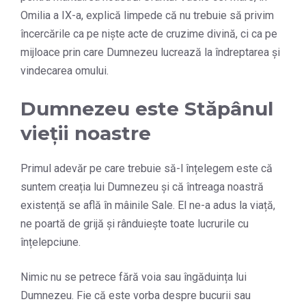
Omilia a IX-a, explică limpede că nu trebuie să privim
încercările ca pe niște acte de cruzime divină, ci ca pe
mijloace prin care Dumnezeu lucrează la îndreptarea și
vindecarea omului.
Dumnezeu este Stăpânul
vieții noastre
Primul adevăr pe care trebuie să-l înțelegem este că
suntem creația lui Dumnezeu și că întreaga noastră
existență se află în mâinile Sale. El ne-a adus la viață,
ne poartă de grijă și rânduiește toate lucrurile cu
înțelepciune.
Nimic nu se petrece fără voia sau îngăduința lui
Dumnezeu. Fie că este vorba despre bucurii sau