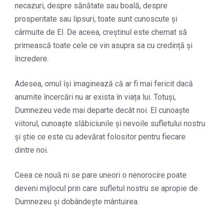
necazuri, despre sănătate sau boală, despre
prosperitate sau lipsuri, toate sunt cunoscute și
cârmuite de El. De aceea, creștinul este chemat să
primească toate cele ce vin asupra sa cu credință și
încredere.
Adesea, omul își imaginează că ar fi mai fericit dacă
anumite încercări nu ar exista în viața lui. Totuși,
Dumnezeu vede mai departe decât noi. El cunoaște
viitorul, cunoaște slăbiciunile și nevoile sufletului nostru
și știe ce este cu adevărat folositor pentru fiecare
dintre noi.
Ceea ce nouă ni se pare uneori o nenorocire poate
deveni mijlocul prin care sufletul nostru se apropie de
Dumnezeu și dobândește mântuirea.