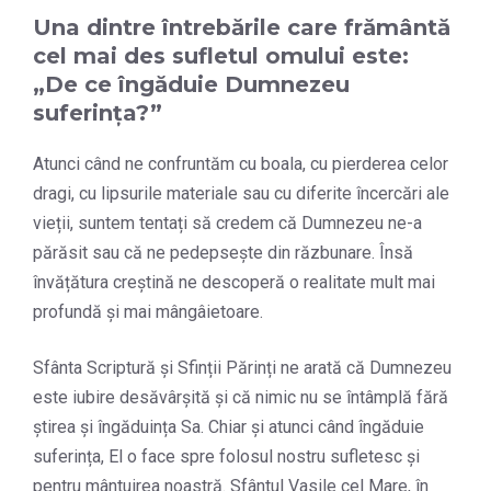
Una dintre întrebările care frământă
cel mai des sufletul omului este:
„De ce îngăduie Dumnezeu
suferința?”
Atunci când ne confruntăm cu boala, cu pierderea celor
dragi, cu lipsurile materiale sau cu diferite încercări ale
vieții, suntem tentați să credem că Dumnezeu ne-a
părăsit sau că ne pedepsește din răzbunare. Însă
învățătura creștină ne descoperă o realitate mult mai
profundă și mai mângâietoare.
Sfânta Scriptură și Sfinții Părinți ne arată că Dumnezeu
este iubire desăvârșită și că nimic nu se întâmplă fără
știrea și îngăduința Sa. Chiar și atunci când îngăduie
suferința, El o face spre folosul nostru sufletesc și
pentru mântuirea noastră. Sfântul Vasile cel Mare, în