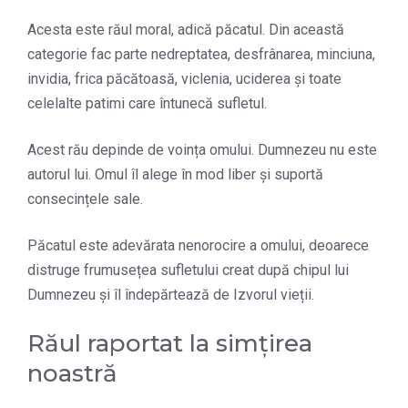
Acesta este răul moral, adică păcatul. Din această
categorie fac parte nedreptatea, desfrânarea, minciuna,
invidia, frica păcătoasă, viclenia, uciderea și toate
celelalte patimi care întunecă sufletul.
Acest rău depinde de voința omului. Dumnezeu nu este
autorul lui. Omul îl alege în mod liber și suportă
consecințele sale.
Păcatul este adevărata nenorocire a omului, deoarece
distruge frumusețea sufletului creat după chipul lui
Dumnezeu și îl îndepărtează de Izvorul vieții.
Răul raportat la simțirea
noastră