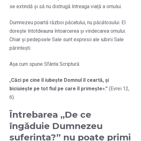
se extindă și să nu distrugă întreaga viață a omului.
Dumnezeu poartă război păcatului, nu păcătosului. El
dorește întotdeauna întoarcerea și vindecarea omului.
Chiar și pedepsele Sale sunt expresii ale iubirii Sale
părintești.
Așa cum spune Sfânta Scriptură:
„
Căci pe cine îl iubeşte Domnul îl ceartă, şi
biciuieşte pe tot fiul pe care îl primeşte».
”
(Evrei 12,
6).
Întrebarea „De ce
îngăduie Dumnezeu
suferința?” nu poate primi