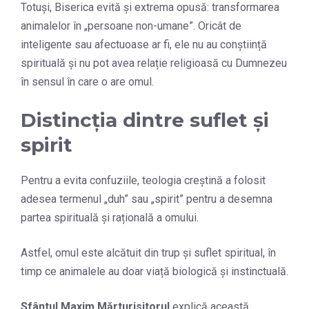
Totuși, Biserica evită și extrema opusă: transformarea
animalelor în „persoane non-umane”. Oricât de
inteligente sau afectuoase ar fi, ele nu au conștiință
spirituală și nu pot avea relație religioasă cu Dumnezeu
în sensul în care o are omul.
Distincția dintre suflet și
spirit
Pentru a evita confuziile, teologia creștină a folosit
adesea termenul „duh” sau „spirit” pentru a desemna
partea spirituală și rațională a omului.
Astfel, omul este alcătuit din trup și suflet spiritual, în
timp ce animalele au doar viață biologică și instinctuală.
Sfântul Maxim Mărturisitorul
explică această