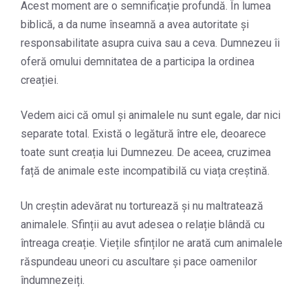
Acest moment are o semnificație profundă. În lumea
biblică, a da nume înseamnă a avea autoritate și
responsabilitate asupra cuiva sau a ceva. Dumnezeu îi
oferă omului demnitatea de a participa la ordinea
creației.
Vedem aici că omul și animalele nu sunt egale, dar nici
separate total. Există o legătură între ele, deoarece
toate sunt creația lui Dumnezeu. De aceea, cruzimea
față de animale este incompatibilă cu viața creștină.
Un creștin adevărat nu torturează și nu maltratează
animalele. Sfinții au avut adesea o relație blândă cu
întreaga creație. Viețile sfinților ne arată cum animalele
răspundeau uneori cu ascultare și pace oamenilor
îndumnezeiți.