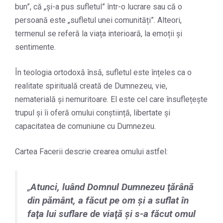
bun”, că „și-a pus sufletul” într-o lucrare sau că o
persoană este „sufletul unei comunități”. Alteori,
termenul se referă la viața interioară, la emoții și
sentimente.
În teologia ortodoxă însă, sufletul este înțeles ca o
realitate spirituală creată de Dumnezeu, vie,
nematerială și nemuritoare. El este cel care însuflețește
trupul și îi oferă omului conștiință, libertate și
capacitatea de comuniune cu Dumnezeu.
Cartea Facerii descrie crearea omului astfel:
„
Atunci, luând Domnul Dumnezeu ţărână
din pământ, a făcut pe om şi a suflat în
faţa lui suflare de viaţă şi s-a făcut omul