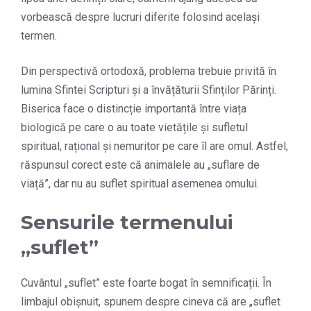
vorbească despre lucruri diferite folosind același
termen.
Din perspectivă ortodoxă, problema trebuie privită în
lumina Sfintei Scripturi și a învățăturii Sfinților Părinți.
Biserica face o distincție importantă între viața
biologică pe care o au toate vietățile și sufletul
spiritual, rațional și nemuritor pe care îl are omul. Astfel,
răspunsul corect este că animalele au „suflare de
viață”, dar nu au suflet spiritual asemenea omului.
Sensurile termenului
„suflet”
Cuvântul „suflet” este foarte bogat în semnificații. În
limbajul obișnuit, spunem despre cineva că are „suflet