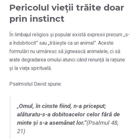
Pericolul vieții trăite doar
prin instinct
În limbajul religios și popular există expresii precum „s-
a îndobitocit” sau „trăiește ca un animal”. Aceste
formulări nu urmăresc să jignească animalele, ci să
arate degradarea omului atunci când renunță la rațiune
și la viața spirituală.
Psalmistul David spune:
„
Omul, în cinste fiind, n-a priceput;
alăturatu-s-a dobitoacelor celor fără de
minte și s-a asemănat lor.
”
(Psalmul 48,
21)