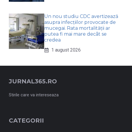
Un nou studiu CDC avertizează
asupra infecțiilor provocate de
mucegai. Rata mortalității ar
putea fi mai mare decât se
credea
1 august 2026
JURNAL365.RO
Stirile care va intereseaza
CATEGORII