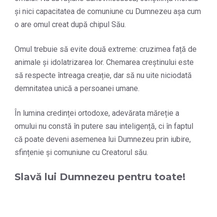
și nici capacitatea de comuniune cu Dumnezeu așa cum
o are omul creat după chipul Său.
Omul trebuie să evite două extreme: cruzimea față de
animale și idolatrizarea lor. Chemarea creștinului este
să respecte întreaga creație, dar să nu uite niciodată
demnitatea unică a persoanei umane.
În lumina credinței ortodoxe, adevărata măreție a
omului nu constă în putere sau inteligență, ci în faptul
că poate deveni asemenea lui Dumnezeu prin iubire,
sfințenie și comuniune cu Creatorul său.
Slavă lui Dumnezeu pentru toate!