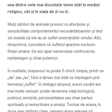
una dintre cele mai discutate teme atât în mediul
religios, cât și în viața de zi cu zi.
Mulți iubitori de animale privesc cu afecțiune și
sensibilitate comportamentul necuvântătoarelor și tind
să creadă că ele au un suflet asemănător omului. Alții,
dimpotrivă, consideră că sufletul aparține exclusiv
ființei umane. De aici apar numeroase controverse,
neînțelegeri și chiar polemici.
În realitate, răspunsul nu poate fi oferit simplu, printr-un
„da” sau „nu”, fără a lămuri mai întâi ce înțelegem prin
termenul „suflet”. În limbajul obișnuit, acest cuvânt are
mai multe sensuri: poate desemna viața biologică,
psihicul, emoțiile, personalitatea sau chiar partea
spirituală și nemuritoare a omului. Tocmai de aceea, în
lipsa unei definiții clare, oamenii ajung adesea să