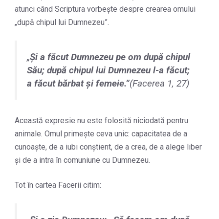
atunci când Scriptura vorbește despre crearea omului
„după chipul lui Dumnezeu”.
„
Şi a făcut Dumnezeu pe om după chipul
Său; după chipul lui Dumnezeu l-a făcut;
a făcut bărbat şi femeie.
”
(Facerea 1, 27)
Această expresie nu este folosită niciodată pentru
animale. Omul primește ceva unic: capacitatea de a
cunoaște, de a iubi conștient, de a crea, de a alege liber
și de a intra în comuniune cu Dumnezeu.
Tot în cartea Facerii citim: