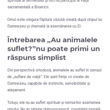
spiritual al termenului și nici nu participă la viața
sacramentală a Bisericii.
Omul este singura făptură văzută creată după chipul lui
Dumnezeu și chemată la asemănarea cu El.
Întrebarea „Au animalele
suflet?”nu poate primi un
răspuns simplist
Din perspectivă ortodoxă, animalele au suflet în sensul
de „suflare de viață”. Ele sunt ființe vii create de
Dumnezeu, capabile de instincte, sensibilitate și
atașament.
Totuși, ele nu au suflet spiritual și nemuritor asemenea
omului. Nu au rațiune duhovnicească, conștiință morală