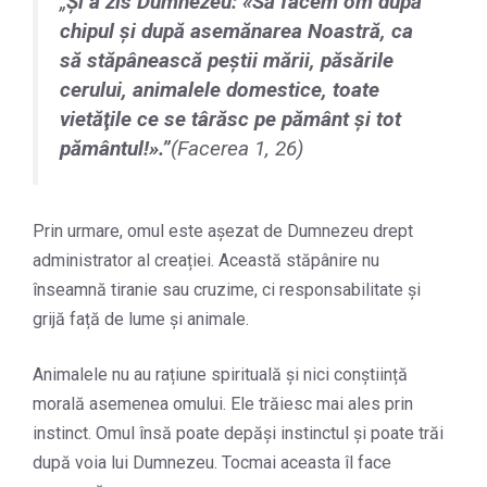
„
Şi a zis Dumnezeu: «Să facem om după
chipul şi după asemănarea Noastră, ca
să stăpânească peştii mării, păsările
cerului, animalele domestice, toate
vietăţile ce se târăsc pe pământ şi tot
pământul!».
”
(Facerea 1, 26)
Prin urmare, omul este așezat de Dumnezeu drept
administrator al creației. Această stăpânire nu
înseamnă tiranie sau cruzime, ci responsabilitate și
grijă față de lume și animale.
Animalele nu au rațiune spirituală și nici conștiință
morală asemenea omului. Ele trăiesc mai ales prin
instinct. Omul însă poate depăși instinctul și poate trăi
după voia lui Dumnezeu. Tocmai aceasta îl face