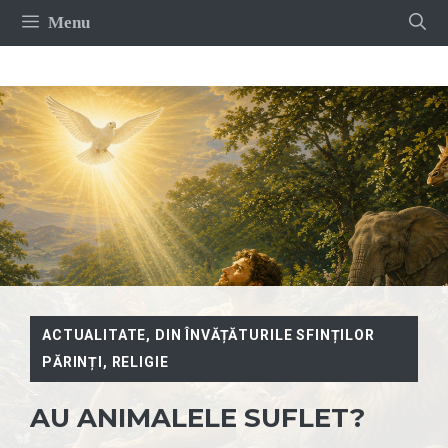
Sari
Menu
la
conținut
ACTUALITATE
,
DIN ÎNVĂȚĂTURILE SFINȚILOR
PĂRINȚI
,
RELIGIE
AU ANIMALELE SUFLET?