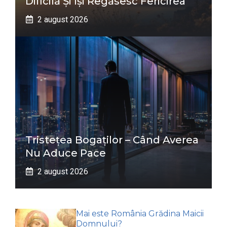
Dificilă Și Își Regăsesc Fericirea
2 august 2026
Tristețea Bogaților – Când Averea
Nu Aduce Pace
2 august 2026
Mai este România Grădina Maicii
Domnului?