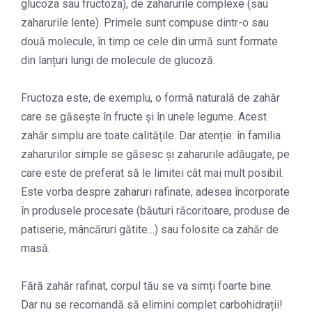
glucoza sau fructoza), de zaharurile complexe (sau
zaharurile lente). Primele sunt compuse dintr-o sau
două molecule, în timp ce cele din urmă sunt formate
din lanțuri lungi de molecule de glucoză.
Fructoza este, de exemplu, o formă naturală de zahăr
care se găsește în fructe și în unele legume. Acest
zahăr simplu are toate calitățile. Dar atenție: în familia
zaharurilor simple se găsesc și zaharurile adăugate, pe
care este de preferat să le limitei cât mai mult posibil.
Este vorba despre zaharuri rafinate, adesea încorporate
în produsele procesate (băuturi răcoritoare, produse de
patiserie, mâncăruri gătite…) sau folosite ca zahăr de
masă.
Fără zahăr rafinat, corpul tău se va simți foarte bine.
Dar nu se recomandă să elimini complet carbohidrații!