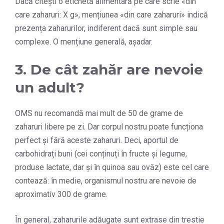
Dacă citești o etichetă alimentară pe care scrie «din
care zaharuri: X g», mențiunea «din care zaharuri» indică
prezența zaharurilor, indiferent dacă sunt simple sau
complexe. O mențiune generală, așadar.
3. De cât zahăr are nevoie
un adult?
OMS nu recomandă mai mult de 50 de grame de
zaharuri libere pe zi. Dar corpul nostru poate funcționa
perfect și fără aceste zaharuri. Deci, aportul de
carbohidrați buni (cei conținuți în fructe și legume,
produse lactate, dar și în quinoa sau ovăz) este cel care
contează: în medie, organismul nostru are nevoie de
aproximativ 300 de grame.
În general, zaharurile adăugate sunt extrase din trestie