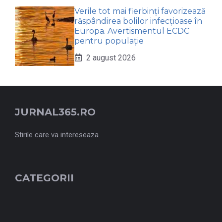
Verile tot mai fierbinți favorizează
răspândirea bolilor infecțioase în
Europa. Avertismentul ECDC
pentru populație
2 august 2026
JURNAL365.RO
Stirile care va intereseaza
CATEGORII