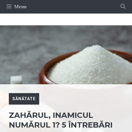
Sari
Menu
la
conținut
SĂNĂTATE
ZAHĂRUL, INAMICUL
NUMĂRUL 1? 5 ÎNTREBĂRI