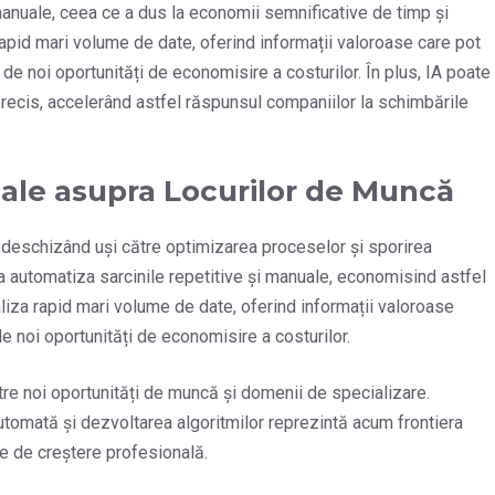
 manuale, ceea ce a dus la economii semnificative de timp și
apid mari volume de date, oferind informații valoroase care pot
a de noi oportunități de economisire a costurilor. În plus, IA poate
 precis, accelerând astfel răspunsul companiilor la schimbările
ciale asupra Locurilor de Muncă
ă, deschizând uși către optimizarea proceselor și sporirea
 a automatiza sarcinile repetitive și manuale, economisind astfel
naliza rapid mari volume de date, oferind informații valoroase
 de noi oportunități de economisire a costurilor.
re noi oportunități de muncă și domenii de specializare.
tomată și dezvoltarea algoritmilor reprezintă acum frontiera
ive de creștere profesională.