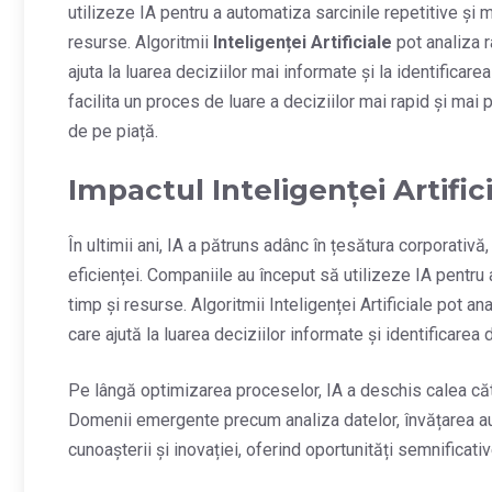
utilizeze IA pentru a automatiza sarcinile repetitive și
resurse. Algoritmii
Inteligenței Artificiale
pot analiza r
ajuta la luarea deciziilor mai informate și la identificare
facilita un proces de luare a deciziilor mai rapid și mai
de pe piață.
Impactul Inteligenței Artifi
În ultimii ani, IA a pătruns adânc în țesătura corporativ
eficienței. Companiile au început să utilizeze IA pentru
timp și resurse. Algoritmii Inteligenței Artificiale pot a
care ajută la luarea deciziilor informate și identificarea
Pe lângă optimizarea proceselor, IA a deschis calea căt
Domenii emergente precum analiza datelor, învățarea au
cunoașterii și inovației, oferind oportunități semnificat