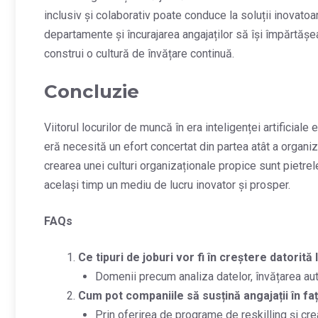
inclusiv și colaborativ poate conduce la soluții inovatoa
departamente și încurajarea angajaților să își împărtășe
construi o cultură de învățare continuă.
Concluzie
Viitorul locurilor de muncă în era inteligenței artificial
eră necesită un efort concertat din partea atât a organizați
crearea unei culturi organizaționale propice sunt pietrel
același timp un mediu de lucru inovator și prosper.
FAQs
Ce tipuri de joburi vor fi în creștere datorită
Domenii precum analiza datelor, învățarea au
Cum pot companiile să susțină angajații în f
Prin oferirea de programe de reskilling și cre