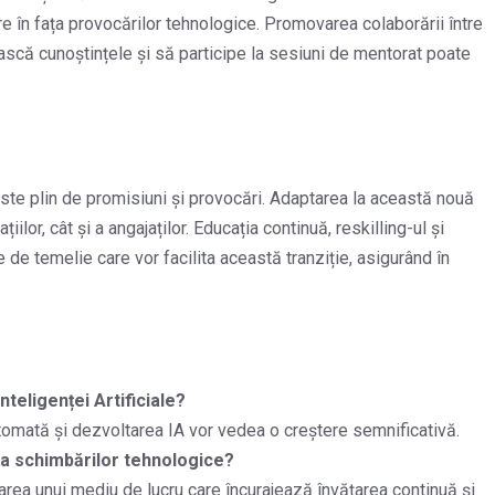
re în fața provocărilor tehnologice. Promovarea colaborării între
ască cunoștințele și să participe la sesiuni de mentorat poate
e este plin de promisiuni și provocări. Adaptarea la această nouă
ilor, cât și a angajaților. Educația continuă, reskilling-ul și
e de temelie care vor facilita această tranziție, asigurând în
Inteligenței Artificiale
?
tomată și dezvoltarea IA vor vedea o creștere semnificativă.
ața schimbărilor tehnologice?
area unui mediu de lucru care încurajează învățarea continuă și