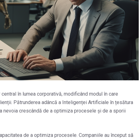
ctor central în lumea corporativă, modificând modul în care
ienții. Pătrunderea adâncă a Inteligenței Artificiale în țesătura
 la nevoia crescândă de a optimiza procesele și de a sporii
 capacitatea de a optimiza procesele. Companiile au început să