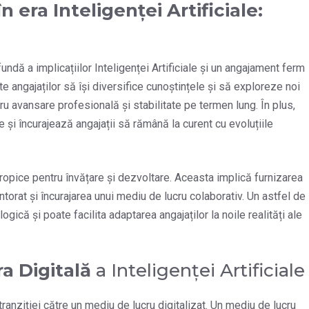
în era
Inteligenței Artificiale
:
ndă a implicațiilor Inteligenței Artificiale și un angajament ferm
te angajaților să își diversifice cunoștințele și să exploreze noi
ru avansare profesională și stabilitate pe termen lung. În plus,
și încurajează angajații să rămână la curent cu evoluțiile
propice pentru învățare și dezvoltare. Aceasta implică furnizarea
torat și încurajarea unui mediu de lucru colaborativ. Un astfel de
ică și poate facilita adaptarea angajaților la noile realități ale
a Digitală
a Inteligenței Artificiale
 tranziției către un mediu de lucru digitalizat. Un mediu de lucru