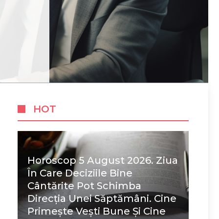
HOT
Horoscop 5 August 2026. Ziua
În Care Deciziile Bine
Cântărite Pot Schimba
Direcția Unei Săptămâni. Cine
Primește Vești Bune Și Cine