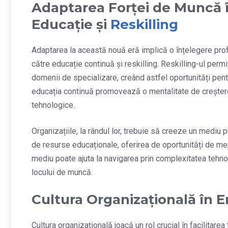
Adaptarea Forței de Muncă 
Educație și
Reskilling
Adaptarea la această nouă eră implică o înțelegere profu
către educație continuă și reskilling. Reskilling-ul permi
domenii de specializare, creând astfel oportunități pent
educația continuă promovează o mentalitate de creștere 
tehnologice.
Organizațiile, la rândul lor, trebuie să creeze un mediu 
de resurse educaționale, oferirea de oportunități de men
mediu poate ajuta la navigarea prin complexitatea tehnolog
locului de muncă.
Cultura Organizațională în Er
Cultura organizațională joacă un rol crucial în facilitarea