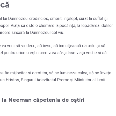
scă
l lui Dumnezeu: credincios, smerit, înțelept, curat la suflet și
e popor. Viața sa este o chemare la pocăință, la lepădarea idolilor
toarcere sinceră la Dumnezeul cel viu.
e va veni să vindece, să învie, să înmulțească darurile și să
el pentru orice creștin care vrea să-și lase viața veche și să
e fie mijlocitor și ocrotitor, să ne lumineze calea, să ne învețe
us Hristos, Singurul Adevăratul Proroc și Mântuitor al lumii.
și la Neeman căpetenia de oștiri