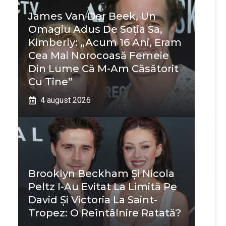
James Van Der Beek, Un
Omagiu Adus De Soția Sa,
Kimberly: „Acum 16 Ani, Eram
Cea Mai Norocoasă Femeie
Din Lume Că M-Am Căsătorit
Cu Tine”
4 august 2026
Brooklyn Beckham Și Nicola
Peltz I-Au Evitat La Limită Pe
David Și Victoria La Saint-
Tropez: O Reîntâlnire Ratată?