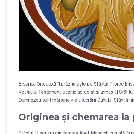
Biserica Ortodoxă îl prăznuiește pe Sfântul Proroc Elis
Vechiului Testament, ucenic apropiat și urmaș al Sfântului
Dumnezeu sunt mărturie vie a lucrării Duhului Sfânt în in
Originea și chemarea la
Sfântul Elisei era din cetatea Abel-Meholah, situată în r