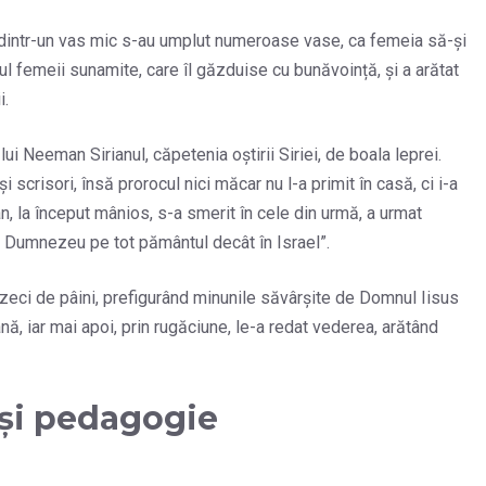
t dintr-un vas mic s-au umplut numeroase vase, ca femeia să-și
fiul femeii sunamite, care îl găzduise cu bunăvoință, și a arătat
i.
 Neeman Sirianul, căpetenia oștirii Siriei, de boala leprei.
i scrisori, însă prorocul nici măcar nu l-a primit în casă, ci i-a
, la început mânios, s-a smerit în cele din urmă, a urmat
e Dumnezeu pe tot pământul decât în Israel”.
ăzeci de pâini, prefigurând minunile săvârșite de Domnul Iisus
nă, iar mai apoi, prin rugăciune, le-a redat vederea, arătând
și pedagogie