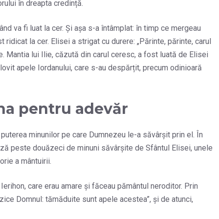
orului în dreapta credință.
ând va fi luat la cer. Și așa s-a întâmplat: în timp ce mergeau
t ridicat la cer. Elisei a strigat cu durere: „Părinte, părinte, carul
le. Mantia lui Ilie, căzută din carul ceresc, a fost luată de Elisei
 lovit apele Iordanului, care s-au despărțit, precum odinioară
vna pentru adevăr
i puterea minunilor pe care Dumnezeu le-a săvârșit prin el. În
tează peste douăzeci de minuni săvârșite de Sfântul Elisei, unele
rie a mântuirii.
n Ierihon, care erau amare și făceau pământul neroditor. Prin
a zice Domnul: tămăduite sunt apele acestea”, și de atunci,