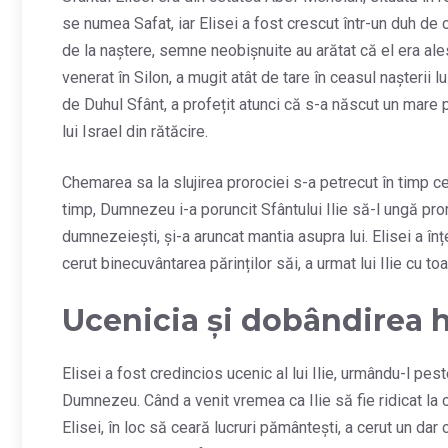
se numea Safat, iar Elisei a fost crescut într-un duh de
de la naștere, semne neobișnuite au arătat că el era al
venerat în Silon, a mugit atât de tare în ceasul nașterii lu
de Duhul Sfânt, a profețit atunci că s-a născut un mare p
lui Israel din rătăcire.
Chemarea sa la slujirea prorociei s-a petrecut în timp c
timp, Dumnezeu i-a poruncit Sfântului Ilie să-l ungă proro
dumnezeiești, și-a aruncat mantia asupra lui. Elisei a înț
cerut binecuvântarea părinților săi, a urmat lui Ilie cu toa
Ucenicia și dobândirea h
Elisei a fost credincios ucenic al lui Ilie, urmându-l peste
Dumnezeu. Când a venit vremea ca Ilie să fie ridicat la ce
Elisei, în loc să ceară lucruri pământești, a cerut un dar c