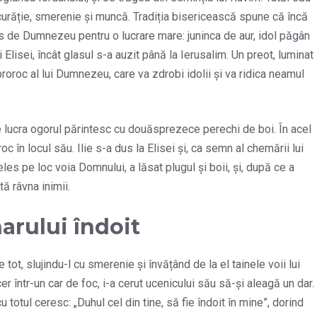
 curăție, smerenie și muncă. Tradiția bisericească spune că încă
es de Dumnezeu pentru o lucrare mare: juninca de aur, idol păgân
i Elisei, încât glasul s-a auzit până la Ierusalim. Un preot, luminat
roroc al lui Dumnezeu, care va zdrobi idolii și va ridica neamul
e lucra ogorul părintesc cu douăsprezece perechi de boi. În acel
c în locul său. Ilie s-a dus la Elisei și, ca semn al chemării lui
eles pe loc voia Domnului, a lăsat plugul și boii, și, după ce a
tă râvna inimii.
arului îndoit
 tot, slujindu-l cu smerenie și învățând de la el tainele voii lui
r într-un car de foc, i-a cerut ucenicului său să-și aleagă un dar.
u totul ceresc: „Duhul cel din tine, să fie îndoit în mine”, dorind