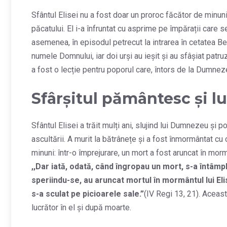
Sfântul Elisei nu a fost doar un proroc făcător de minuni,
păcatului. El i-a înfruntat cu asprime pe împărații care 
asemenea, în episodul petrecut la intrarea în cetatea Bete
numele Domnului, iar doi urși au ieșit și au sfâșiat patr
a fost o lecție pentru poporul care, întors de la Dumnezeu
Sfârșitul pământesc și 
Sfântul Elisei a trăit mulți ani, slujind lui Dumnezeu și po
ascultării. A murit la bătrânețe și a fost înmormântat cu
minuni: într-o împrejurare, un mort a fost aruncat în mor
,,
Dar iată, odată, când îngropau un mort, s-a întâmpl
speriindu-se, au aruncat mortul în mormântul lui Elise
s-a sculat pe picioarele sale.”
(IV Regi 13, 21). Aceast
lucrător în el și după moarte.