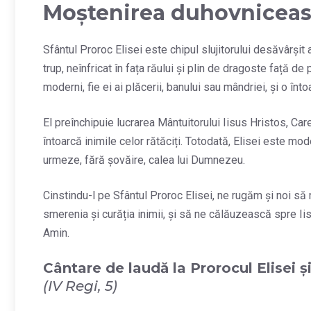
Moștenirea duhovnicea
Sfântul Proroc Elisei este chipul slujitorului desăvârșit a
trup, neînfricat în fața răului și plin de dragoste față d
moderni, fie ei ai plăcerii, banului sau mândriei, și o în
El preînchipuie lucrarea Mântuitorului Iisus Hristos, Car
întoarcă inimile celor rătăciți. Totodată, Elisei este mod
urmeze, fără șovăire, calea lui Dumnezeu.
Cinstindu-l pe Sfântul Proroc Elisei, ne rugăm și noi să n
smerenia și curăția inimii, și să ne călăuzească spre Iis
Amin.
Cântare de laudă la Prorocul Elisei 
(IV Regi, 5)