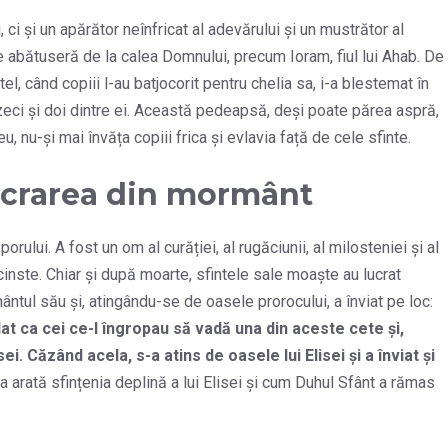
 ci și un apărător neînfricat al adevărului și un mustrător al
se abătuseră de la calea Domnului, precum Ioram, fiul lui Ahab. De
l, când copiii l-au batjocorit pentru chelia sa, i-a blestemat în
uzeci și doi dintre ei. Această pedeapsă, deși poate părea aspră,
, nu-și mai învăța copiii frica și evlavia față de cele sfinte.
lucrarea din mormânt
porului. A fost un om al curăției, al rugăciunii, al milosteniei și al
 cinste. Chiar și după moarte, sfintele sale moaște au lucrat
mântul său și, atingându-se de oasele prorocului, a înviat pe loc:
at ca cei ce-l îngropau să vadă una din aceste cete şi,
i. Căzând acela, s-a atins de oasele lui Elisei şi a înviat şi
a arată sfințenia deplină a lui Elisei și cum Duhul Sfânt a rămas