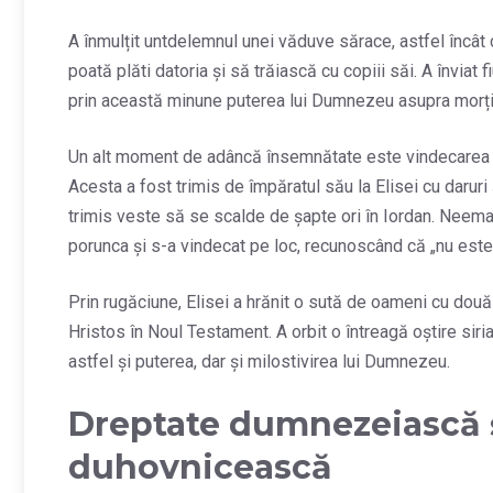
A înmulțit untdelemnul unei văduve sărace, astfel încâ
poată plăti datoria și să trăiască cu copiii săi. A înviat 
prin această minune puterea lui Dumnezeu asupra morți
Un alt moment de adâncă însemnătate este vindecarea lui
Acesta a fost trimis de împăratul său la Elisei cu daruri ș
trimis veste să se scalde de șapte ori în Iordan. Neeman
porunca și s-a vindecat pe loc, recunoscând că „nu est
Prin rugăciune, Elisei a hrănit o sută de oameni cu dou
Hristos în Noul Testament. A orbit o întreagă oștire siria
astfel și puterea, dar și milostivirea lui Dumnezeu.
Dreptate dumnezeiască 
duhovnicească