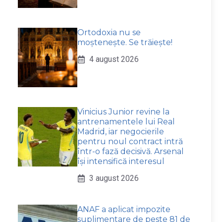
Ortodoxia nu se
moștenește. Se trăiește!
4 august 2026
Vinicius Junior revine la
antrenamentele lui Real
Madrid, iar negocierile
pentru noul contract intră
într-o fază decisivă. Arsenal
își intensifică interesul
3 august 2026
ANAF a aplicat impozite
suplimentare de peste 81 de