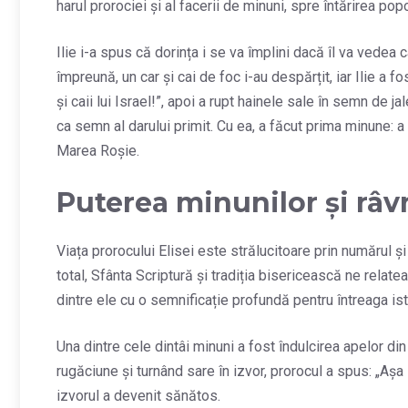
harul prorociei și al facerii de minuni, spre întărirea pop
Ilie i-a spus că dorința i se va împlini dacă îl va vedea c
împreună, un car și cai de foc i-au despărțit, iar Ilie a fos
și caii lui Israel!”, apoi a rupt hainele sale în semn de ja
ca semn al darului primit. Cu ea, a făcut prima minune: a
Marea Roșie.
Puterea minunilor și râ
Viața prorocului Elisei este strălucitoare prin numărul ș
total, Sfânta Scriptură și tradiția bisericească ne rela
dintre ele cu o semnificație profundă pentru întreaga isto
Una dintre cele dintâi minuni a fost îndulcirea apelor di
rugăciune și turnând sare în izvor, prorocul a spus: „Aș
izvorul a devenit sănătos.