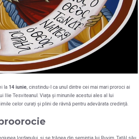
ei la
14 iunie
, cinstindu-l ca unul dintre cei mai mari proroci ai
 Ilie Tesviteanul. Viața și minunile acestui ales al lui
imile celor curați și plini de râvnă pentru adevărata credință.
 proorocie
egiunea Iordanului, și se trăgea din seminția lui Ruvim. Tatăl său