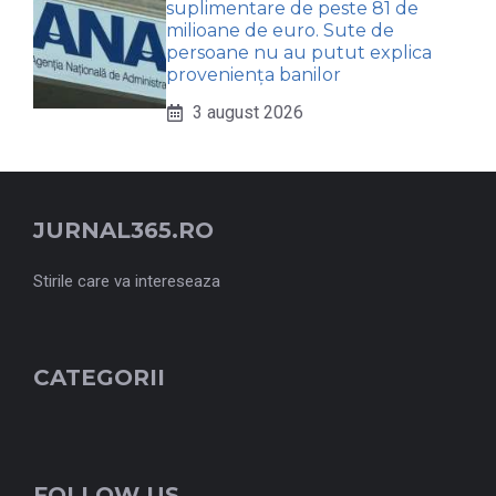
suplimentare de peste 81 de
milioane de euro. Sute de
persoane nu au putut explica
proveniența banilor
3 august 2026
JURNAL365.RO
Stirile care va intereseaza
CATEGORII
FOLLOW US