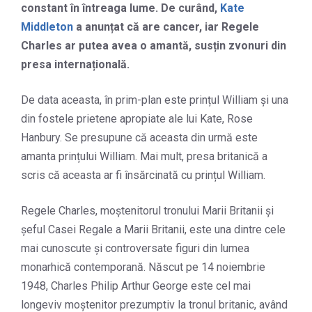
constant în întreaga lume. De curând,
Kate
Middleton
a anunțat că are cancer, iar Regele
Charles ar putea avea o amantă, susțin zvonuri din
presa internațională.
De data aceasta, în prim-plan este prințul William și una
din fostele prietene apropiate ale lui Kate, Rose
Hanbury. Se presupune că aceasta din urmă este
amanta prințului William. Mai mult, presa britanică a
scris că aceasta ar fi însărcinată cu prințul William.
Regele Charles, moștenitorul tronului Marii Britanii și
șeful Casei Regale a Marii Britanii, este una dintre cele
mai cunoscute și controversate figuri din lumea
monarhică contemporană. Născut pe 14 noiembrie
1948, Charles Philip Arthur George este cel mai
longeviv moștenitor prezumptiv la tronul britanic, având