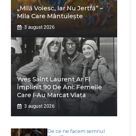
„Milă Voiesc, Iar Nu Jertfă” –
Mila Care Mântuiește
3 august 2026
Yves Saint Laurent Ar Fi
Împlinit 90 De Ani: Femeile
Care I-Au Marcat Viața
3 august 2026
De ce ne facem semnul