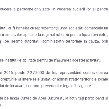
cere a persoanelor vizate, în vederea audierii lor şi pentru
ituții ar fi încheiat cu reprezentanţii unor societăţi comerciale un
i amenzilor aplicate la regimul rutier şi pentru lipsa rovinietei,
şi pe seama autorităţii administrativ-teritoriale în cauză, prin
e instituţiile abilitate pentru desfăşurarea acestei activităţi.
ulie 2016, peste 2.270.000 de lei, reprezentând contravaloarea
repturile şi interesele unităților administrativ-teritoriale locale
ui de încasare, conform prevederilor legale în vigoare.
pe lângă Curtea de Apel Bucureşti, la activități participând și
j.