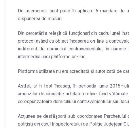
De asemenea, sunt puse în aplicare 6 mandate de adu
dispunerea de măsuri.
Din cercetări a reieșit că funcţionari din cadrul unei inst
protocol având ca obiect încasarea on-line a contravalori
indiferent de domiciliul contravenientului, în numele 
intermediul unei platforme on-line.
Platforma utilizată nu era acreditată şi autorizată de cătr
Astfel, ar fi fost încasați, în perioada iunie 2015–i
amenzilor de circulaţie achitate on-line, fiind vătămate d
corespunzătoare domiciliului contravenientului sau locul
Acţiunea se desfăşoară sub coordonarea Parchetului de 
polițiști din carul Inspectoratului de Poliție Județean Clu