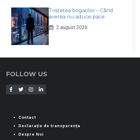
Tristețea bogaților – Când
averea nu aduce pace
2 august 2026
FOLLOW US
Contact
Declarație de transparența
Despre Noi