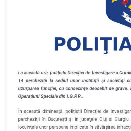
La această oră, polițiștii Direcției de Investigare a Crim
14 percheziții la sediul unor instituţii şi societăţi
uzurparea funcţiei, cu consecinţe deosebit de grave. Î
Operațiuni Speciale din I.G.P.R..
În această dimineaţă, polițiștii Direcţiei de Investig
percheziţii în Bucureşti şi în judeţele Cluj şi Giurgiu
locuințele unor persoane implicate în săvârşirea infracţ