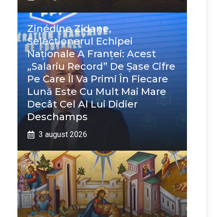
Zinédine Zidane,
Selecționerul Echipei
Naționale A Franței: Acest
„salariu Record” De Șase Cifre
Pe Care Îl Va Primi În Fiecare
Lună Este Cu Mult Mai Mare
Decât Cel Al Lui Didier
Deschamps
3 august 2026