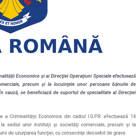
inalității Economice și ai Direcţiei Operaţiuni Speciale efectuează
 comerciale, precum şi la locuinţele unor persoane bănuite de
n cauză, se beneficiază de suportul de specialitate al Direcției
are a Criminalităţii Economice din cadrul I.G.P.R. efectuează 14
, la sediul unor instituţii şi societăţi comerciale, precum şi la
iunii de uzurparea funcţiei, cu consecinţe deosebit de grave.