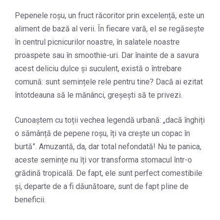
Pepenele roșu, un fruct răcoritor prin excelență, este un
aliment de bază al verii. În fiecare vară, el se regăsește
în centrul picnicurilor noastre, în salatele noastre
proaspete sau în smoothie-uri. Dar înainte de a savura
acest deliciu dulce și suculent, există o întrebare
comună: sunt semințele rele pentru tine? Dacă ai ezitat
întotdeauna să le mănânci, greșești să te privezi.
Cunoaștem cu toții vechea legendă urbană: „dacă înghiți
o sămânță de pepene roșu, îți va crește un copac în
burtă”. Amuzantă, da, dar total nefondată! Nu te panica,
aceste semințe nu îți vor transforma stomacul într-o
grădină tropicală. De fapt, ele sunt perfect comestibile
și, departe de a fi dăunătoare, sunt de fapt pline de
beneficii.