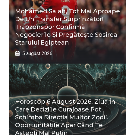
Mohamed Salah, Tot Mai Aproape
De Un Transfer Surprinzător!
Trabzonspor Confirmă
Negocierile Și Pregătește Sosirea
Starului Egiptean
5 august 2026
Horoscop 6 August 2026. Ziua În
Care Deciziile Curajoase Pot
Schimba Direcția Multor Zodii.
Oportunitățile Apar Când Te
Aștepți Mai Puțin