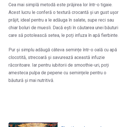
Cea mai simplă metodă este prăjirea lor într-o tigaie.
Acest lucru le conferă o textură crocantă și un gust ușor
prăjit, ideal pentru a le adăuga în salate, supe reci sau
chiar boluri de muesli. Dacă ești în căutarea unei băuturi
care să potolească setea, le poți infuza în apă fierbinte.
Pur și simplu adăugă câteva semințe într-o oală cu apă
clocotită, strecoară și savurează această infuzie
răcoritoare. Iar pentru iubitorii de smoothie-uri, poți
amesteca pulpa de pepene cu semințele pentru o
băutură și mai nutritivă.