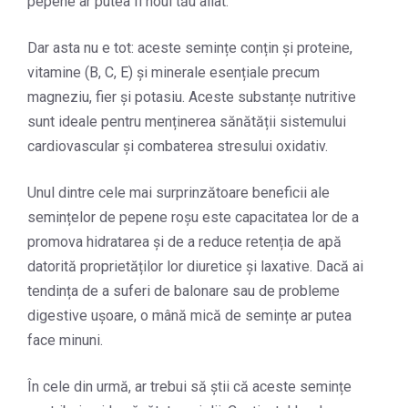
pepene ar putea fi noul tău aliat.
Dar asta nu e tot: aceste semințe conțin și proteine,
vitamine (B, C, E) și minerale esențiale precum
magneziu, fier și potasiu. Aceste substanțe nutritive
sunt ideale pentru menținerea sănătății sistemului
cardiovascular și combaterea stresului oxidativ.
Unul dintre cele mai surprinzătoare beneficii ale
semințelor de pepene roșu este capacitatea lor de a
promova hidratarea și de a reduce retenția de apă
datorită proprietăților lor diuretice și laxative. Dacă ai
tendința de a suferi de balonare sau de probleme
digestive ușoare, o mână mică de semințe ar putea
face minuni.
În cele din urmă, ar trebui să știi că aceste semințe