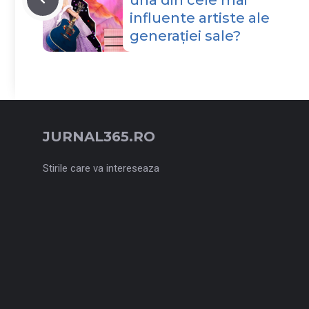
una din cele mai
influente artiste ale
generației sale?
JURNAL365.RO
Stirile care va intereseaza