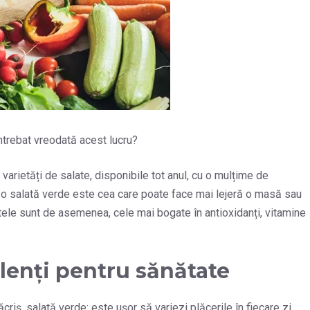
ntrebat vreodată acest lucru?
varietăți de salate, disponibile tot anul, cu o mulțime de
, o salată verde este cea care poate face mai lejeră o masă sau
atele sunt de asemenea, cele mai bogate în antioxidanți, vitamine
ulenți pentru sănătate
riș, salată verde: este ușor să variezi plăcerile în fiecare zi