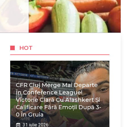
HOT
CFR Cluj Merge Mai Departe
În Conference League!
Victorie Clară Cu Alashkert Și
Calificare Fără Emoții După 3-
0 În Gruia
31 iulie 2026