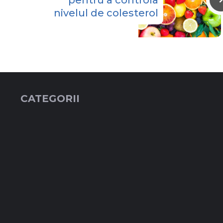
pentru a controla
nivelul de colesterol
CATEGORII