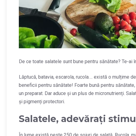
De ce toate salatele sunt bune pentru sănătate? Te-ai î
Lăptucă, batavia, escarola, rucola…. există o mulțime de 
beneficii pentru sănătate! Foarte bună pentru sănătate
un preparat. Dar aduce și un plus de micronutrienți. Sal
și pigmenți protectori.
Salatele, adevărați stim
În lume există peste 250 de soiuri de salată. Rucola, măc