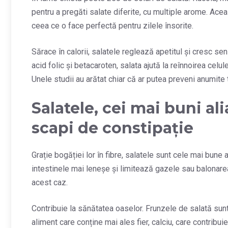
pentru a pregăti salate diferite, cu multiple arome. Ac
ceea ce o face perfectă pentru zilele însorite.
Sărace în calorii, salatele reglează apetitul și cresc sen
acid folic și betacaroten, salata ajută la reînnoirea celu
Unele studii au arătat chiar că ar putea preveni anumite 
Salatele, cei mai buni ali
scapi de constipație
Grație bogăției lor în fibre, salatele sunt cele mai bune 
intestinele mai leneșe și limitează gazele sau balonar
acest caz.
Contribuie la sănătatea oaselor. Frunzele de salată sunt
aliment care conține mai ales fier, calciu, care contribui