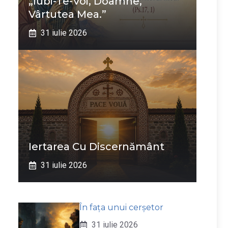
„Iubi-Te-Voi, Doamne,
Vârtutea Mea.”
31 iulie 2026
Iertarea Cu Discernământ
31 iulie 2026
În fața unui cerșetor
31 iulie 2026