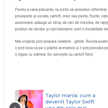
Pentru a varia plăcerile, nu ezita să amesteci diferitele
proaspete și uscate, cartofi, orez sau paste, fructe, c
asezonare, adaugă un strop de ulei de măsline, de rapiț
picături de lămâie și oțet balsamic sunt o modalitate d
Mai original, poți prepara salatele… gătite. Rucola poat
o poți toca ca pe o plantă aromatică și o poți presăra pe
o tigaie cu slănină. Se servește cu cartofi fierți.
Taylor mania: cum a
devenit Taylor Swift