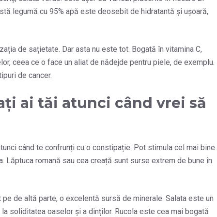
eastă legumă cu 95% apă este deosebit de hidratantă și ușoară,
zația de sațietate. Dar asta nu este tot. Bogată în vitamina C,
lelor, ceea ce o face un aliat de nădejde pentru piele, de exemplu.
tipuri de cancer.
ați ai tăi atunci când vrei să
atunci când te confrunți cu o constipație. Pot stimula cel mai bine
ea. Lăptuca romană sau cea creață sunt surse extrem de bune în
 pe de altă parte, o excelentă sursă de minerale. Salata este un
e la soliditatea oaselor și a dinților. Rucola este cea mai bogată