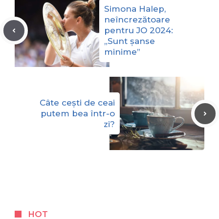
Simona Halep,
neîncrezătoare
pentru JO 2024:
„Sunt șanse
minime”
Câte cești de ceai
putem bea într-o
zi?
HOT