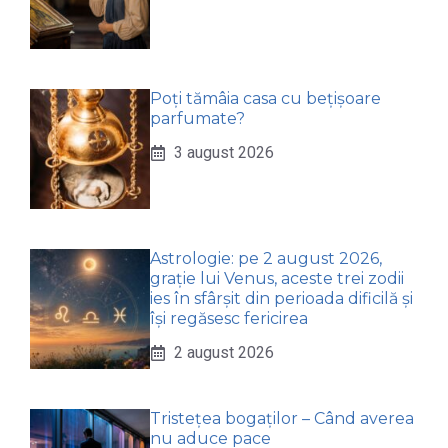
Poți tămâia casa cu bețișoare
parfumate?
3 august 2026
Astrologie: pe 2 august 2026,
grație lui Venus, aceste trei zodii
ies în sfârșit din perioada dificilă și
își regăsesc fericirea
2 august 2026
Tristețea bogaților – Când averea
nu aduce pace