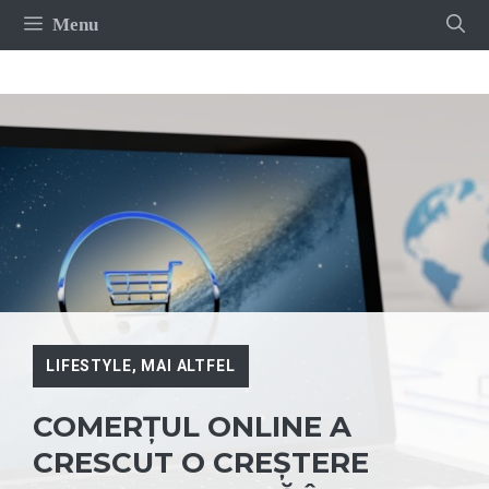
Sari
Menu
la
conținut
LIFESTYLE
,
MAI ALTFEL
COMERȚUL ONLINE A
CRESCUT O CREȘTERE