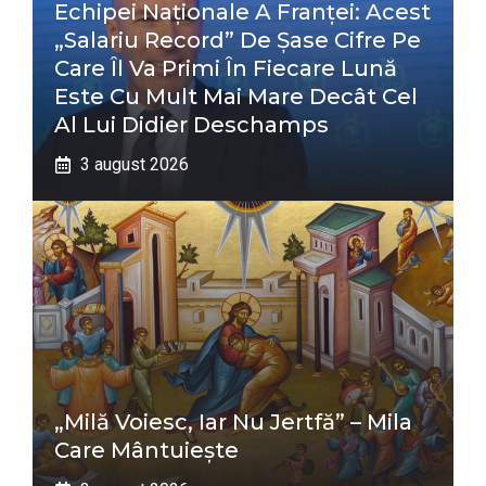
Echipei Naționale A Franței: Acest
„salariu Record” De Șase Cifre Pe
Care Îl Va Primi În Fiecare Lună
Este Cu Mult Mai Mare Decât Cel
Al Lui Didier Deschamps
3 august 2026
„Milă Voiesc, Iar Nu Jertfă” – Mila
Care Mântuiește