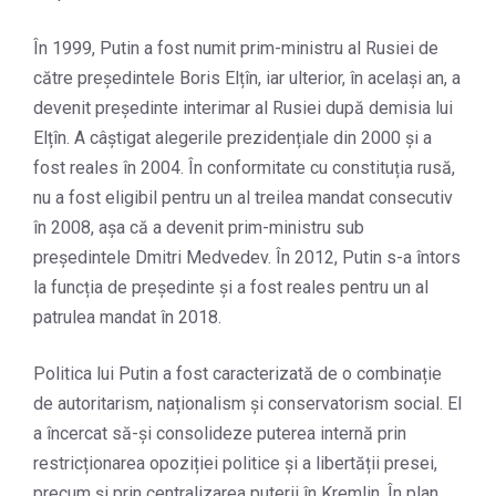
În 1999, Putin a fost numit prim-ministru al Rusiei de
către președintele Boris Elțîn, iar ulterior, în același an, a
devenit președinte interimar al Rusiei după demisia lui
Elțîn. A câștigat alegerile prezidențiale din 2000 și a
fost reales în 2004. În conformitate cu constituția rusă,
nu a fost eligibil pentru un al treilea mandat consecutiv
în 2008, așa că a devenit prim-ministru sub
președintele Dmitri Medvedev. În 2012, Putin s-a întors
la funcția de președinte și a fost reales pentru un al
patrulea mandat în 2018.
Politica lui Putin a fost caracterizată de o combinație
de autoritarism, naționalism și conservatorism social. El
a încercat să-și consolideze puterea internă prin
restricționarea opoziției politice și a libertății presei,
precum și prin centralizarea puterii în Kremlin. În plan