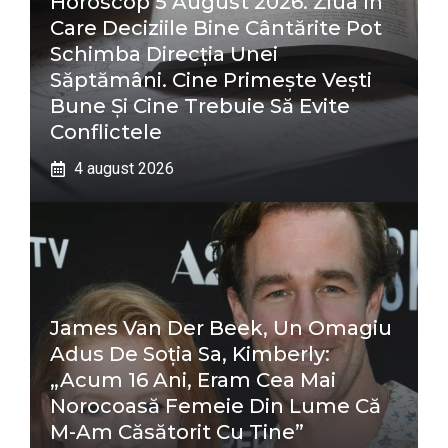
Horoscop 5 August 2026. Ziua În
Care Deciziile Bine Cântărite Pot
Schimba Direcția Unei
Săptămâni. Cine Primește Vești
Bune Și Cine Trebuie Să Evite
Conflictele
4 august 2026
James Van Der Beek, Un Omagiu
Adus De Soția Sa, Kimberly:
„Acum 16 Ani, Eram Cea Mai
Norocoasă Femeie Din Lume Că
M-Am Căsătorit Cu Tine”