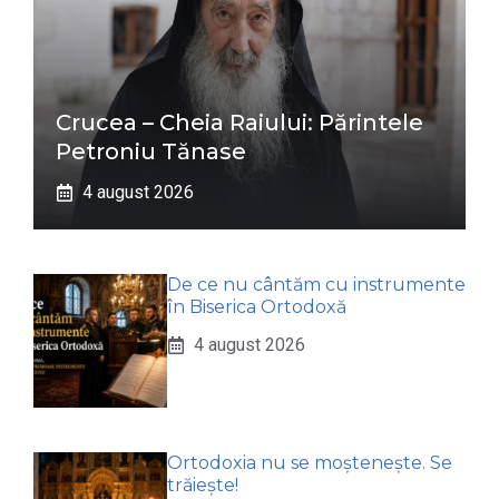
Crucea – Cheia Raiului: Părintele
Petroniu Tănase
4 august 2026
De ce nu cântăm cu instrumente
în Biserica Ortodoxă
4 august 2026
Ortodoxia nu se moștenește. Se
trăiește!