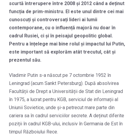
scurtă întrerupere între 2008 și 2012 când a deținut
funcția de prim-ministru. El este unul dintre cei mai
cunoscuți și controversați lideri ai lumii
contemporane, cu o influență majoră nu doar în
cadrul Rusiei, ci și în peisajul geopolitic global.
Pentru a înțelege mai bine rolul și impactul lui Putin,
este important să explorăm atât trecutul, cât și
prezentul său.
Vladimir Putin s-a născut pe 7 octombrie 1952 în
Leningrad (acum Sankt Petersburg). După absolvirea
Facultății de Drept a Universității de Stat din Leningrad
în 1975, a lucrat pentru KGB, serviciul de informații al
Uniunii Sovietice, unde și-a petrecut mare parte din
cariera sa în cadrul serviciilor secrete. A deținut diferite
poziții în cadrul KGB-ului, inclusiv în Germania de Est în
timpul Războiului Rece.