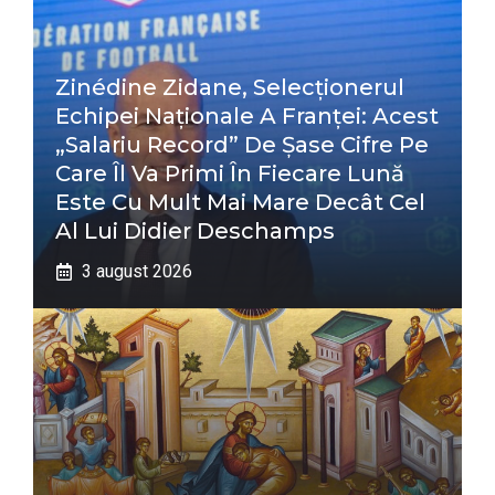
Zinédine Zidane, Selecționerul
Echipei Naționale A Franței: Acest
„salariu Record” De Șase Cifre Pe
Care Îl Va Primi În Fiecare Lună
Este Cu Mult Mai Mare Decât Cel
Al Lui Didier Deschamps
3 august 2026