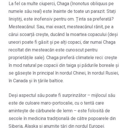
La fel ca multe ciuperci, Chaga (Inonotus obliquus pe
numele său real) este înainte de toate un parazit. Stați
liniștiți, este inofensiv pentru om. Ținta sa preferată?
Mesteacănul. Sau, mai exact, mesteacănul rănit, pe a
cărui scoarță crește, ducând la moartea copacului (deși
uneori poate fi găsit și pe alți copaci, dar numai Chaga
recoltat din mesteacăn este cunoscut pentru
proprietățile sale). Chaga preferă climatele reci: crește
în mod natural pe copacii din taiga și pădurile boreale și
se găsește în principal în nordul Chinei, în nordul Rusiei,
în Canada și în țările baltice.
Deși aspectul său poate fi surprinzător – mijlocul său
este de culoare maro-portocalie, cu o tentă care
amintește de cărbunele de lemn – este folosită de
secole în medicina tradițională de către popoarele din
Siberia, Alaska și anumite țări din nordul Europei.