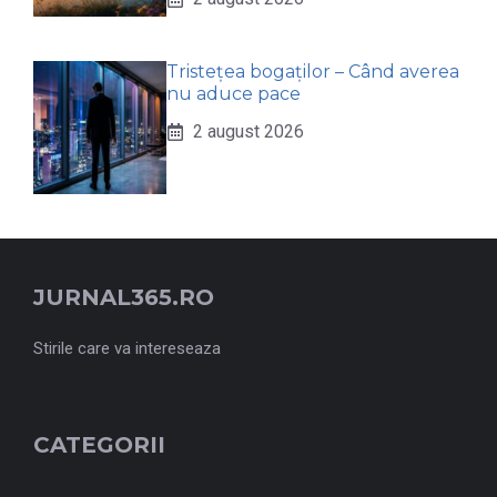
Tristețea bogaților – Când averea
nu aduce pace
2 august 2026
JURNAL365.RO
Stirile care va intereseaza
CATEGORII