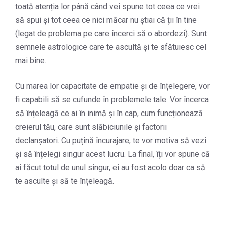
toată atenția lor până când vei spune tot ceea ce vrei
să spui și tot ceea ce nici măcar nu știai că ții în tine
(legat de problema pe care încerci să o abordezi). Sunt
semnele astrologice care te ascultă și te sfătuiesc cel
mai bine.
Cu marea lor capacitate de empatie și de înțelegere, vor
fi capabili să se cufunde în problemele tale. Vor încerca
să înțeleagă ce ai în inimă și în cap, cum funcționează
creierul tău, care sunt slăbiciunile și factorii
declanșatori. Cu puțină încurajare, te vor motiva să vezi
și să înțelegi singur acest lucru. La final, îți vor spune că
ai făcut totul de unul singur, ei au fost acolo doar ca să
te asculte și să te înțeleagă.