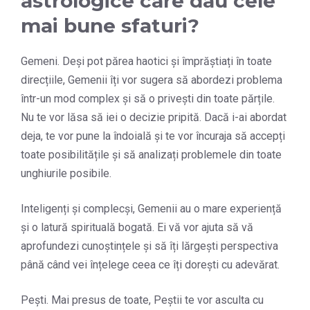
astrologice care dau cele
mai bune sfaturi?
Gemeni. Deși pot părea haotici și împrăștiați în toate
direcțiile, Gemenii îți vor sugera să abordezi problema
într-un mod complex și să o privești din toate părțile.
Nu te vor lăsa să iei o decizie pripită. Dacă i-ai abordat
deja, te vor pune la îndoială și te vor încuraja să accepți
toate posibilitățile și să analizați problemele din toate
unghiurile posibile.
Inteligenți și complecși, Gemenii au o mare experiență
și o latură spirituală bogată. Ei vă vor ajuta să vă
aprofundezi cunoștințele și să îți lărgești perspectiva
până când vei înțelege ceea ce îți dorești cu adevărat.
Pești. Mai presus de toate, Peștii te vor asculta cu