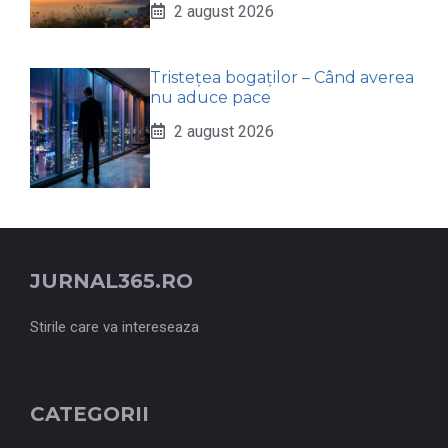
2 august 2026
Tristețea bogaților – Când averea
nu aduce pace
2 august 2026
JURNAL365.RO
Stirile care va intereseaza
CATEGORII