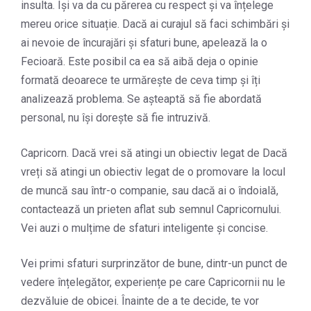
insulta. Își va da cu părerea cu respect și va înțelege
mereu orice situație. Dacă ai curajul să faci schimbări și
ai nevoie de încurajări și sfaturi bune, apelează la o
Fecioară. Este posibil ca ea să aibă deja o opinie
formată deoarece te urmărește de ceva timp și îți
analizează problema. Se așteaptă să fie abordată
personal, nu își dorește să fie intruzivă.
Capricorn. Dacă vrei să atingi un obiectiv legat de Dacă
vreți să atingi un obiectiv legat de o promovare la locul
de muncă sau într-o companie, sau dacă ai o îndoială,
contactează un prieten aflat sub semnul Capricornului.
Vei auzi o mulțime de sfaturi inteligente și concise.
Vei primi sfaturi surprinzător de bune, dintr-un punct de
vedere înțelegător, experiențe pe care Capricornii nu le
dezvăluie de obicei. Înainte de a te decide, te vor