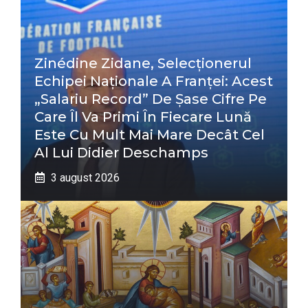
Zinédine Zidane, Selecționerul
Echipei Naționale A Franței: Acest
„salariu Record” De Șase Cifre Pe
Care Îl Va Primi În Fiecare Lună
Este Cu Mult Mai Mare Decât Cel
Al Lui Didier Deschamps
3 august 2026