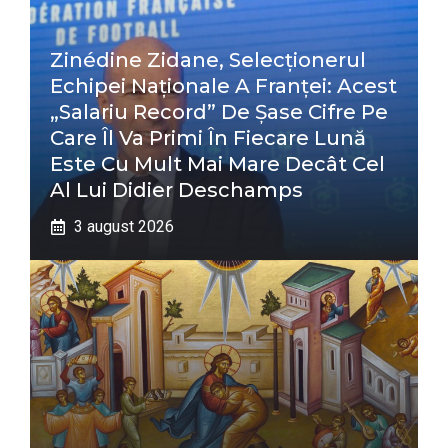
Zinédine Zidane, Selecționerul
Echipei Naționale A Franței: Acest
„salariu Record” De Șase Cifre Pe
Care Îl Va Primi În Fiecare Lună
Este Cu Mult Mai Mare Decât Cel
Al Lui Didier Deschamps
3 august 2026