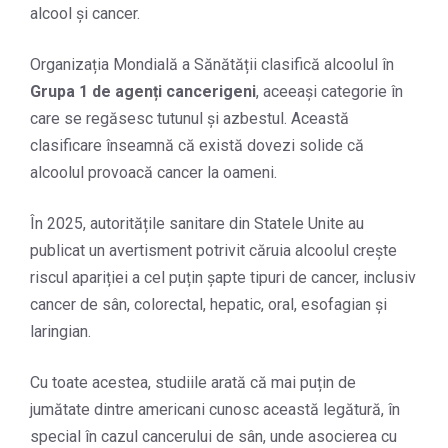
alcool și cancer.
Organizația Mondială a Sănătății clasifică alcoolul în
Grupa 1 de agenți cancerigeni
, aceeași categorie în
care se regăsesc tutunul și azbestul. Această
clasificare înseamnă că există dovezi solide că
alcoolul provoacă cancer la oameni.
În 2025, autoritățile sanitare din Statele Unite au
publicat un avertisment potrivit căruia alcoolul crește
riscul apariției a cel puțin șapte tipuri de cancer, inclusiv
cancer de sân, colorectal, hepatic, oral, esofagian și
laringian.
Cu toate acestea, studiile arată că mai puțin de
jumătate dintre americani cunosc această legătură, în
special în cazul cancerului de sân, unde asocierea cu