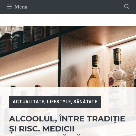
Sari
Menu
la
conținut
ACTUALITATE
,
LIFESTYLE
,
SĂNĂTATE
ALCOOLUL, ÎNTRE TRADIȚIE
ȘI RISC. MEDICII