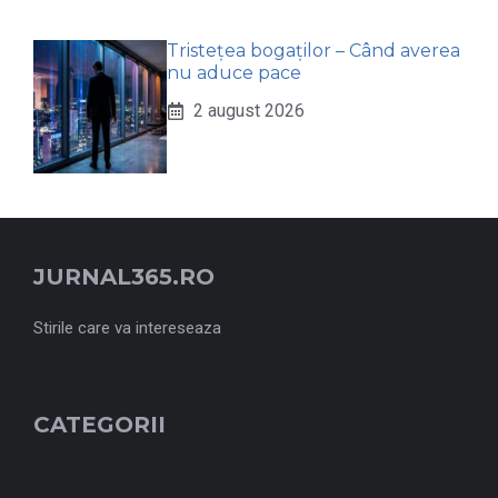
Tristețea bogaților – Când averea
nu aduce pace
2 august 2026
JURNAL365.RO
Stirile care va intereseaza
CATEGORII