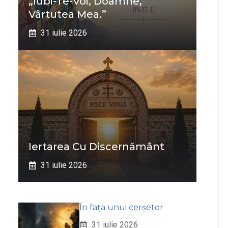
„Iubi-Te-Voi, Doamne,
Vârtutea Mea.”
31 iulie 2026
Iertarea Cu Discernământ
31 iulie 2026
În fața unui cerșetor
31 iulie 2026