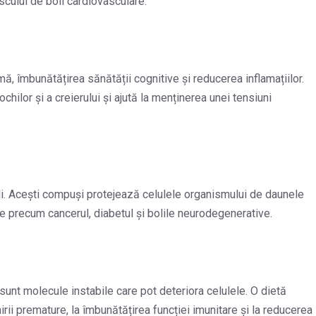
scului de boli cardiovasculare.
mă, îmbunătățirea sănătății cognitive și reducerea inflamațiilor.
lor și a creierului și ajută la menținerea unei tensiuni
noli. Acești compuși protejează celulele organismului de daunele
ice precum cancerul, diabetul și bolile neurodegenerative.
re sunt molecule instabile care pot deteriora celulele. O dietă
irii premature, la îmbunătățirea funcției imunitare și la reducerea