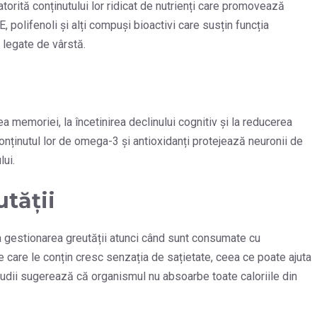
orită conținutului lor ridicat de nutrienți care promovează
 polifenoli și alți compuși bioactivi care susțin funcția
e legate de vârstă.
 memoriei, la încetinirea declinului cognitiv și la reducerea
nținutul lor de omega-3 și antioxidanți protejează neuronii de
ui.
utății
 la gestionarea greutății atunci când sunt consumate cu
 care le conțin cresc senzația de sațietate, ceea ce poate ajuta
studii sugerează că organismul nu absoarbe toate caloriile din