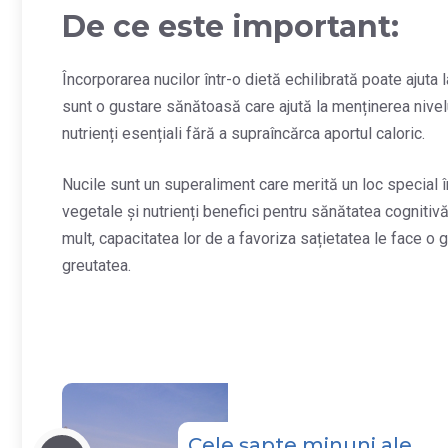
De ce este important:
Încorporarea nucilor într-o dietă echilibrată poate ajuta l
sunt o gustare sănătoasă care ajută la menținerea nivelul
nutrienți esențiali fără a supraîncărca aportul caloric.
Nucile sunt un superaliment care merită un loc special în
vegetale și nutrienți benefici pentru sănătatea cognitivă
mult, capacitatea lor de a favoriza sațietatea le face o
greutatea.
Cele șapte minuni ale