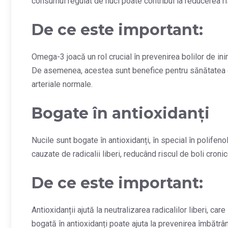
consumul regulat de nuci poate contribui la reducerea ri
De ce este important:
Omega-3 joacă un rol crucial în prevenirea bolilor de ini
De asemenea, acestea sunt benefice pentru sănătatea ochi
arteriale normale.
Bogate în antioxidanți
Nucile sunt bogate în antioxidanți, în special în polife
cauzate de radicalii liberi, reducând riscul de boli cron
De ce este important:
Antioxidanții ajută la neutralizarea radicalilor liberi, ca
bogată în antioxidanți poate ajuta la prevenirea îmbătrân