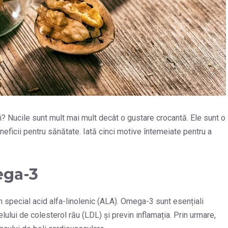
zi? Nucile sunt mult mai mult decât o gustare crocantă. Ele sunt o
neficii pentru sănătate. Iată cinci motive întemeiate pentru a
ega-3
n special acid alfa-linolenic (ALA). Omega-3 sunt esențiali
lului de colesterol rău (LDL) și previn inflamația. Prin urmare,