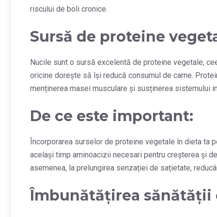
riscului de boli cronice.
Sursă de proteine veget
Nucile sunt o sursă excelentă de proteine vegetale, cee
oricine dorește să își reducă consumul de carne. Protein
menținerea masei musculare și susținerea sistemului im
De ce este important:
Încorporarea surselor de proteine vegetale în dieta ta poa
același timp aminoacizii necesari pentru creșterea și dez
asemenea, la prelungirea senzației de sațietate, reducâ
Îmbunătățirea sănătății