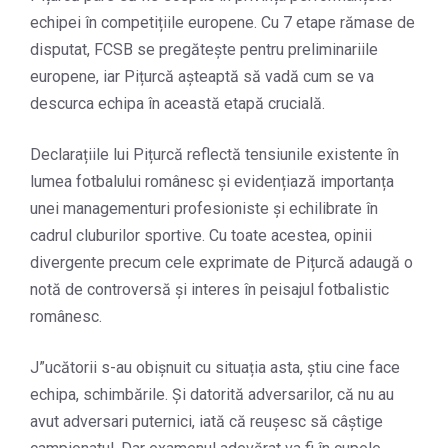
echipei în competițiile europene. Cu 7 etape rămase de
disputat, FCSB se pregătește pentru preliminariile
europene, iar Pițurcă așteaptă să vadă cum se va
descurca echipa în această etapă crucială.
Declarațiile lui Pițurcă reflectă tensiunile existente în
lumea fotbalului românesc și evidențiază importanța
unei managementuri profesioniste și echilibrate în
cadrul cluburilor sportive. Cu toate acestea, opinii
divergente precum cele exprimate de Pițurcă adaugă o
notă de controversă și interes în peisajul fotbalistic
românesc.
J”ucătorii s-au obișnuit cu situația asta, știu cine face
echipa, schimbările. Și datorită adversarilor, că nu au
avut adversari puternici, iată că reușesc să câștige