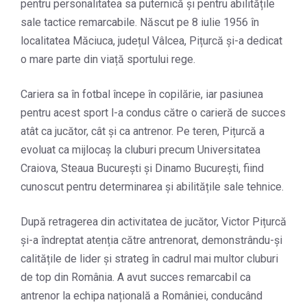
pentru personalitatea sa puternică și pentru abilitățile
sale tactice remarcabile. Născut pe 8 iulie 1956 în
localitatea Măciuca, județul Vâlcea, Pițurcă și-a dedicat
o mare parte din viață sportului rege.
Cariera sa în fotbal începe în copilărie, iar pasiunea
pentru acest sport l-a condus către o carieră de succes
atât ca jucător, cât și ca antrenor. Pe teren, Pițurcă a
evoluat ca mijlocaș la cluburi precum Universitatea
Craiova, Steaua București și Dinamo București, fiind
cunoscut pentru determinarea și abilitățile sale tehnice.
După retragerea din activitatea de jucător, Victor Pițurcă
și-a îndreptat atenția către antrenorat, demonstrându-și
calitățile de lider și strateg în cadrul mai multor cluburi
de top din România. A avut succes remarcabil ca
antrenor la echipa națională a României, conducând