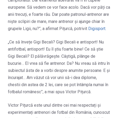
campionatul. Dar examenul adevărat va fi în cupele
europene. Să vedem ce vor face acolo. Dacă vor păți ca
anii trecuți, e foarte rău. Dar poate patronul-antrenor are
niște sclipiri de mare, mare antrenor și ajunge chiar în
grupele Ligii, nu?”, a afirmat Pițurcă, potrivit
Digisport.
„Ce să învețe Gigi Becali? Gigi Becali e antisport! Nu
antifotbal, antisport! Eu îl știu foarte bine! Ce să știe
Gigi Becali? El pălăvrăgește. Câștigă, plânge de
bucurie… El vrea să fie antrenor. Da? Nu vreau să intru în
subiectul ăsta de a vorbi despre anumite persoane. E și
încurajat… Am văzut că vor unii să-i dea diplome,
chestii din astea de 2 lei, care se pot întâmpla numai în
fotbalul românesc”, a mai spus Victor Pițurcă.
Victor Pițurcă este unul dintre cei mai respectați și
experimentați antrenori de fotbal din România, cunoscut