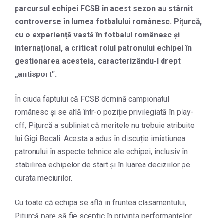
parcursul echipei FCSB în acest sezon au stârnit
controverse în lumea fotbalului românesc. Pițurcă,
cu o experiență vastă în fotbalul românesc și
internațional, a criticat rolul patronului echipei în
gestionarea acesteia, caracterizându-l drept
„antisport”.
În ciuda faptului că FCSB domină campionatul
românesc și se află într-o poziție privilegiată în play-
off, Pițurcă a subliniat că meritele nu trebuie atribuite
lui Gigi Becali. Acesta a adus în discuție imixtiunea
patronului în aspecte tehnice ale echipei, inclusiv în
stabilirea echipelor de start și în luarea deciziilor pe
durata meciurilor.
Cu toate că echipa se află în fruntea clasamentului,
Pițurcă pare să fie sceptic în privința performanțelor