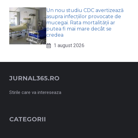
Un nou studiu CDC avertizează
asupra infecțiilor provocate de
mucegai. Rata mortalității ar
putea fi mai mare decât se
credea
1 august 2026
JURNAL365.RO
Stirile care va intereseaza
CATEGORII