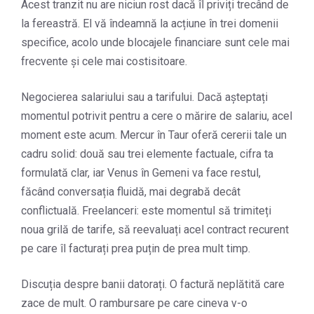
Acest tranzit nu are niciun rost dacă îl priviți trecând de
la fereastră. El vă îndeamnă la acțiune în trei domenii
specifice, acolo unde blocajele financiare sunt cele mai
frecvente și cele mai costisitoare.
Negocierea salariului sau a tarifului. Dacă așteptați
momentul potrivit pentru a cere o mărire de salariu, acel
moment este acum. Mercur în Taur oferă cererii tale un
cadru solid: două sau trei elemente factuale, cifra ta
formulată clar, iar Venus în Gemeni va face restul,
făcând conversația fluidă, mai degrabă decât
conflictuală. Freelanceri: este momentul să trimiteți
noua grilă de tarife, să reevaluați acel contract recurent
pe care îl facturați prea puțin de prea mult timp.
Discuția despre banii datorați. O factură neplătită care
zace de mult. O rambursare pe care cineva v-o