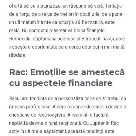
ofertă să se maturizeze, un răspuns să vină. Tentația
de a forța, de a relua de trei ori în două zile, de a pune
un ultimatum înainte ca situația să fie matură, este
reală. Nu contextul planetar va bloca finanțele
Berbecului săptămâna aceasta: ci Berbecul însuși, care
irosește o oportunitate care cerea doar puțin mai multă
răbdare.
Rac: Emoțiile se amestecă
cu aspectele financiare
Racul are tendința de a personaliza ceea ce ar trebui să
rămână profesional. A cere o mărire de salariu devine o
chestiune de recunoaștere. A reaminti o factură
neplătită devine o rană relațională. Cu Jupiter în Rac
activ în ultimele săptămâni, această tendință este