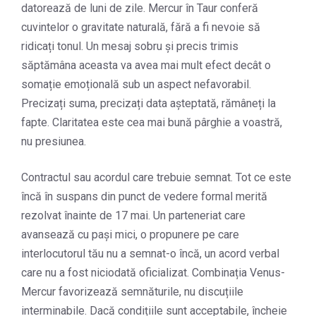
datorează de luni de zile. Mercur în Taur conferă
cuvintelor o gravitate naturală, fără a fi nevoie să
ridicați tonul. Un mesaj sobru și precis trimis
săptămâna aceasta va avea mai mult efect decât o
somație emoțională sub un aspect nefavorabil.
Precizați suma, precizați data așteptată, rămâneți la
fapte. Claritatea este cea mai bună pârghie a voastră,
nu presiunea.
Contractul sau acordul care trebuie semnat. Tot ce este
încă în suspans din punct de vedere formal merită
rezolvat înainte de 17 mai. Un parteneriat care
avansează cu pași mici, o propunere pe care
interlocutorul tău nu a semnat-o încă, un acord verbal
care nu a fost niciodată oficializat. Combinația Venus-
Mercur favorizează semnăturile, nu discuțiile
interminabile. Dacă condițiile sunt acceptabile, încheie