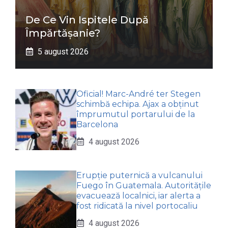
De Ce Vin Ispitele După
Împărtășanie?
5 august 2026
Oficial! Marc-André ter Stegen
schimbă echipa. Ajax a obținut
împrumutul portarului de la
Barcelona
4 august 2026
Erupție puternică a vulcanului
Fuego în Guatemala. Autoritățile
evacuează localnici, iar alerta a
fost ridicată la nivel portocaliu
4 august 2026