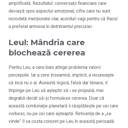
amplificată. Rezultatul: conversații financiare care
deviază spre aspectul emoțional, cifre care nu sunt
niciodată menționate clar, acorduri vagi pentru că Racul
a preferat armonia în detrimentul preciziei.
Leul: Mândria care
blochează cererea
Pentru Leu, a cere bani atinge problema valorii
percepute. Iar a cere înseamnă, implicit, a recunoaște
că încă nu o ai. Această logică, falsă dar tenace, îl
împinge pe Leu să aștepte să i se propună, mai
degrabă decât să-și formuleze cererea. Doar că
această combinație planetară îi răsplătește pe cei care
vorbesc, nu pe cei care așteaptă. Reticența de a „se
vinde” îl va costa concret pe Leu în această perioadă.