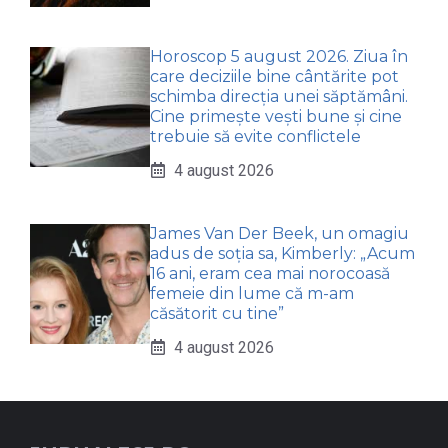
Horoscop 5 august 2026. Ziua în
care deciziile bine cântărite pot
schimba direcția unei săptămâni.
Cine primește vești bune și cine
trebuie să evite conflictele
4 august 2026
James Van Der Beek, un omagiu
adus de soția sa, Kimberly: „Acum
16 ani, eram cea mai norocoasă
femeie din lume că m-am
căsătorit cu tine”
4 august 2026