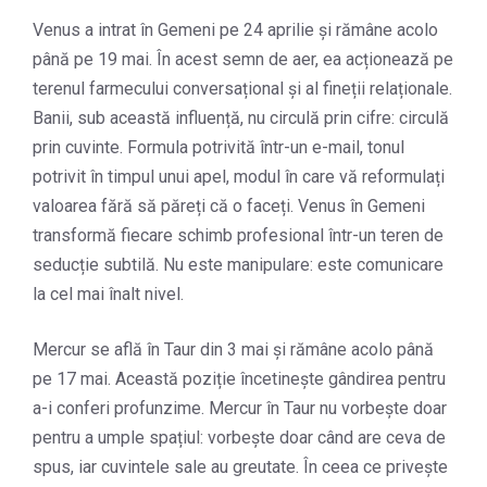
Venus a intrat în Gemeni pe 24 aprilie și rămâne acolo
până pe 19 mai. În acest semn de aer, ea acționează pe
terenul farmecului conversațional și al fineții relaționale.
Banii, sub această influență, nu circulă prin cifre: circulă
prin cuvinte. Formula potrivită într-un e-mail, tonul
potrivit în timpul unui apel, modul în care vă reformulați
valoarea fără să păreți că o faceți. Venus în Gemeni
transformă fiecare schimb profesional într-un teren de
seducție subtilă. Nu este manipulare: este comunicare
la cel mai înalt nivel.
Mercur se află în Taur din 3 mai și rămâne acolo până
pe 17 mai. Această poziție încetinește gândirea pentru
a-i conferi profunzime. Mercur în Taur nu vorbește doar
pentru a umple spațiul: vorbește doar când are ceva de
spus, iar cuvintele sale au greutate. În ceea ce privește