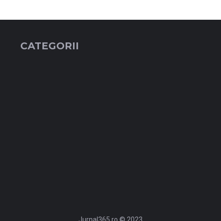
CATEGORII
Jurnal365.ro © 2023