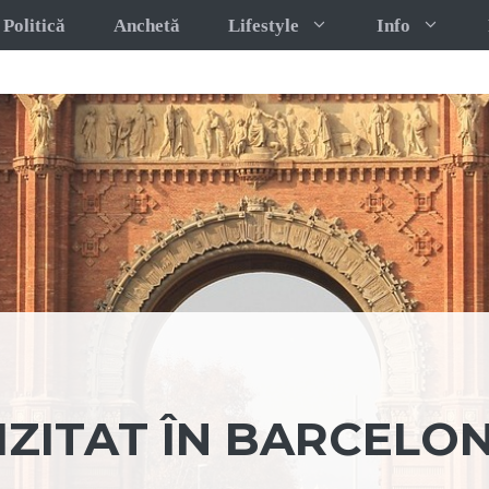
Politică
Anchetă
Lifestyle
Info
IZITAT ÎN BARCELO