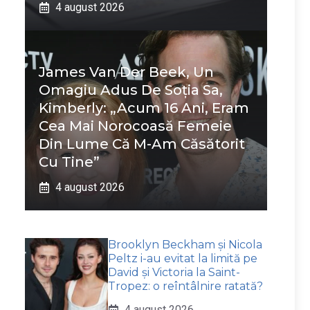
4 august 2026
James Van Der Beek, Un
Omagiu Adus De Soția Sa,
Kimberly: „Acum 16 Ani, Eram
Cea Mai Norocoasă Femeie
Din Lume Că M-Am Căsătorit
Cu Tine”
4 august 2026
Brooklyn Beckham și Nicola
Peltz i-au evitat la limită pe
David și Victoria la Saint-
Tropez: o reîntâlnire ratată?
4 august 2026