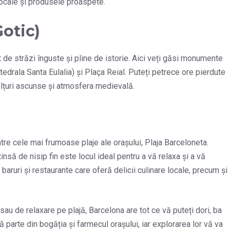
locale și produsele proaspete.
Gotic)
int de străzi înguste și pline de istorie. Aici veți găsi monumente
drala Santa Eulalia) și Plaça Reial. Puteți petrece ore pierdute
olțuri ascunse și atmosfera medievală.
tre cele mai frumoase plaje ale orașului, Plaja Barceloneta.
tinsă de nisip fin este locul ideal pentru a vă relaxa și a vă
baruri și restaurante care oferă delicii culinare locale, precum și
sau de relaxare pe plajă, Barcelona are tot ce vă puteți dori, ba
ă parte din bogăția și farmecul orașului, iar explorarea lor vă va