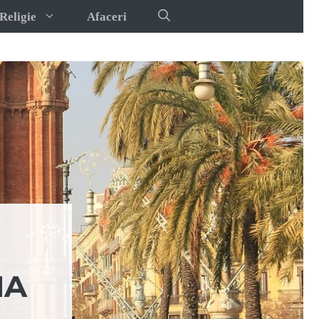
Religie
Afaceri
NA