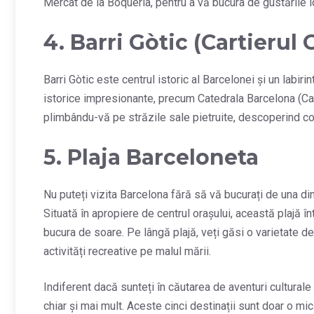
Mercat de la Boqueria, pentru a vă bucura de gustările 
4. Barri Gòtic (Cartierul 
Barri Gòtic este centrul istoric al Barcelonei și un labir
istorice impresionante, precum Catedrala Barcelona (Cate
plimbându-vă pe străzile sale pietruite, descoperind c
5. Plaja Barceloneta
Nu puteți vizita Barcelona fără să vă bucurați de una din
Situată în apropiere de centrul orașului, această plajă în
bucura de soare. Pe lângă plajă, veți găsi o varietate de 
activități recreative pe malul mării.
Indiferent dacă sunteți în căutarea de aventuri culturale 
chiar și mai mult. Aceste cinci destinații sunt doar o mic