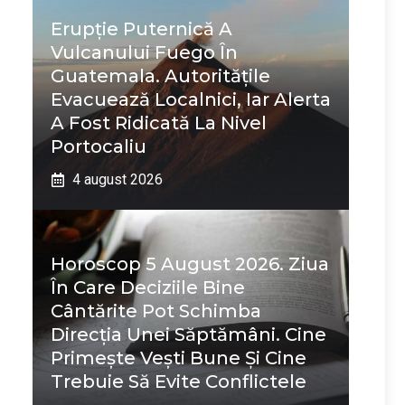
Erupție Puternică A
Vulcanului Fuego În
Guatemala. Autoritățile
Evacuează Localnici, Iar Alerta
A Fost Ridicată La Nivel
Portocaliu
4 august 2026
Horoscop 5 August 2026. Ziua
În Care Deciziile Bine
Cântărite Pot Schimba
Direcția Unei Săptămâni. Cine
Primește Vești Bune Și Cine
Trebuie Să Evite Conflictele