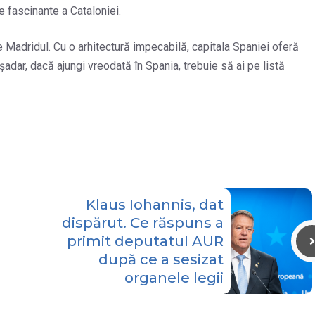
 fascinante a Cataloniei.
e Madridul. Cu o arhitectură impecabilă, capitala Spaniei oferă
șadar, dacă ajungi vreodată în Spania, trebuie să ai pe listă
Klaus Iohannis, dat
dispărut. Ce răspuns a
primit deputatul AUR
după ce a sesizat
organele legii