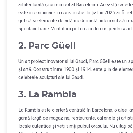
arhitecturală și un simbol al Barcelonei. Această catedra
este în continuare în construcție. Inițial, în 2026 ar fi tr
gotică și elemente de artă modernistă, interiorul său est
spectaculoase. Vizitatorii pot urca în turnuri pentru a 
2. Parc Güell
Un alt proiect inovator al lui Gaudi, Parc Güell este un 
și artă. Construit între 1900 și 1914, este plin de eleme
celebrele sculpturi ale lui Gaudi.
3. La Rambla
La Rambla este o arteră centrală în Barcelona, o alee larg
gamă largă de magazine, restaurante, cafenele și artiști 
locale autentice și veți simți pulsul orașului. Nu uitați s