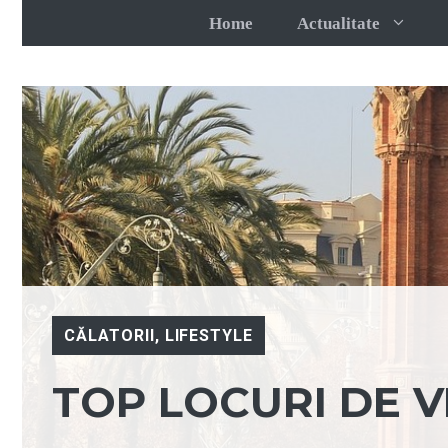
Sari
Home
Actualitate
la
conținut
CĂLATORII
,
LIFESTYLE
TOP LOCURI DE V