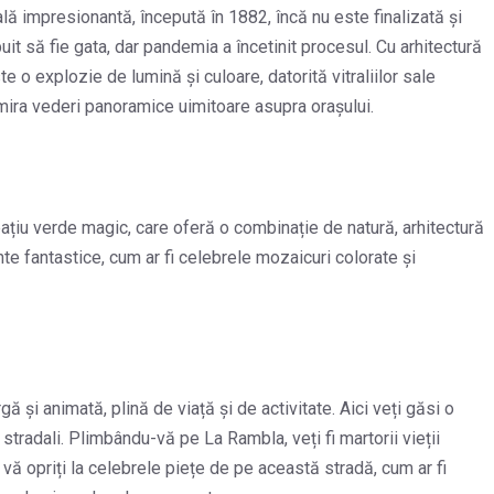
lă impresionantă, începută în 1882, încă nu este finalizată și
ebuit să fie gata, dar pandemia a încetinit procesul. Cu arhitectură
e o explozie de lumină și culoare, datorită vitraliilor sale
admira vederi panoramice uimitoare asupra orașului.
spațiu verde magic, care oferă o combinație de natură, arhitectură
nte fantastice, cum ar fi celebrele mozaicuri colorate și
ă și animată, plină de viață și de activitate. Aici veți găsi o
stradali. Plimbându-vă pe La Rambla, veți fi martorii vieții
ă vă opriți la celebrele piețe de pe această stradă, cum ar fi