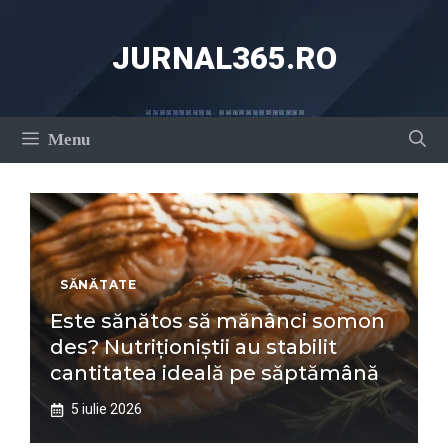
Sari
la
JURNAL365.RO
conținut
Menu
SĂNĂTATE
Este sănătos să mănânci somon
des? Nutriționiștii au stabilit
cantitatea ideală pe săptămână
5 iulie 2026