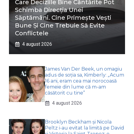
Care Deciziile Bine Cântărite Pot
Schimba Direcția Unei
Săptămâni. Cine Primește Vești
Bune Și Cine Trebuie Să Evite
Conflictele
4 august 2026
James Van Der Beek, un omagiu
adus de soția sa, Kimberly: „Acum
16 ani, eram cea mai norocoasă
femeie din lume că m-am
căsătorit cu tine”
4 august 2026
Brooklyn Beckham și Nicola
Peltz i-au evitat la limită pe David
și Victoria la Saint-Tropez: o