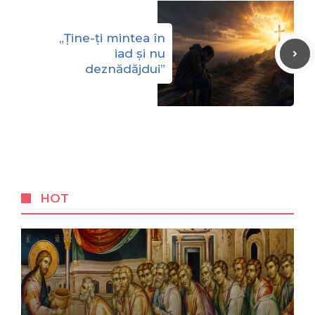
„Ține-ți mintea în
iad și nu
deznădăjdui”
HOT