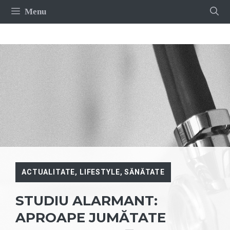
Sari
Menu
la
conținut
ACTUALITATE
,
LIFESTYLE
,
SĂNĂTATE
STUDIU ALARMANT:
APROAPE JUMĂTATE