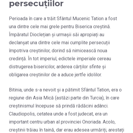
persecuțiilor
Perioada în care a trăit Sfântul Mucenic Tation a fost
una dintre cele mai grele pentru Biserica creștină.
Împăratul Dioclețian și urmașii săi apropiați au
declanșat una dintre cele mai cumplite persecuții
împotriva creștinilor, dorind să nimicească noua
credință. În tot imperiul, edictele imperiale cereau
distrugerea bisericilor, arderea cărților sfinte și
obligarea creștinilor de a aduce jertfe idolilor.
Bitinia, unde s-a nevoit și a pătimit Sfântul Tation, era o
regiune din Asia Mică (astăzi parte din Turcia), în care
creștinismul începuse să prindă rădăcini adânci.
Claudiopolis, cetatea unde a fost judecat, era un
important centru urban al provinciei Onoriada. Acolo,
creștinii trăiau în taină, dar erau adesea urmăriți, arestați