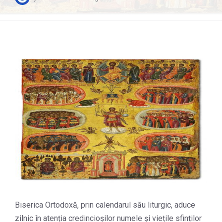
Biserica Ortodoxă, prin calendarul său liturgic, aduce
zilnic în atenția credincioșilor numele și viețile sfinților