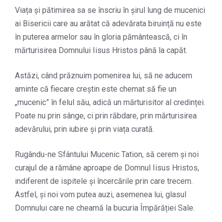
Viața și pătimirea sa se înscriu în șirul lung de mucenici
ai Bisericii care au arătat că adevărata biruință nu este
în puterea armelor sau în gloria pământească, ci în
mărturisirea Domnului Iisus Hristos până la capăt.
Astăzi, când prăznuim pomenirea lui, să ne aducem
aminte că fiecare creștin este chemat să fie un
„mucenic” în felul său, adică un mărturisitor al credinței.
Poate nu prin sânge, ci prin răbdare, prin mărturisirea
adevărului, prin iubire și prin viața curată.
Rugându-ne Sfântului Mucenic Tation, să cerem și noi
curajul de a rămâne aproape de Domnul Iisus Hristos,
indiferent de ispitele și încercările prin care trecem.
Astfel, și noi vom putea auzi, asemenea lui, glasul
Domnului care ne cheamă la bucuria Împărăției Sale.