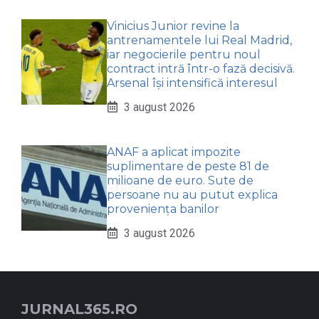
Vinicius Junior revine la
antrenamentele lui Real Madrid,
iar negocierile pentru noul
contract intră într-o fază decisivă.
Arsenal își intensifică interesul
3 august 2026
ANAF a aplicat impozite
suplimentare de peste 81 de
milioane de euro. Sute de
persoane nu au putut explica
proveniența banilor
3 august 2026
JURNAL365.RO