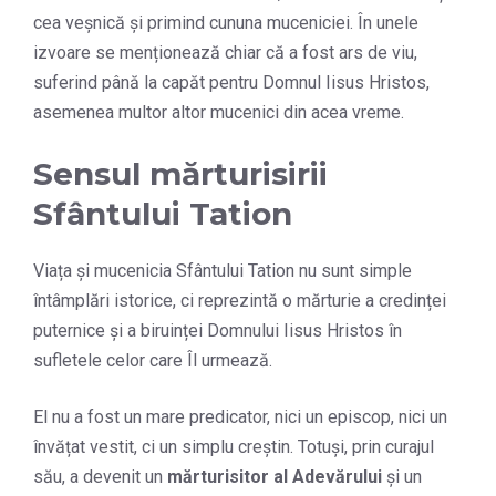
cea veșnică și primind cununa muceniciei. În unele
izvoare se menționează chiar că a fost ars de viu,
suferind până la capăt pentru Domnul Iisus Hristos,
asemenea multor altor mucenici din acea vreme.
Sensul mărturisirii
Sfântului Tation
Viața și mucenicia Sfântului Tation nu sunt simple
întâmplări istorice, ci reprezintă o mărturie a credinței
puternice și a biruinței Domnului Iisus Hristos în
sufletele celor care Îl urmează.
El nu a fost un mare predicator, nici un episcop, nici un
învățat vestit, ci un simplu creștin. Totuși, prin curajul
său, a devenit un
mărturisitor al Adevărului
și un