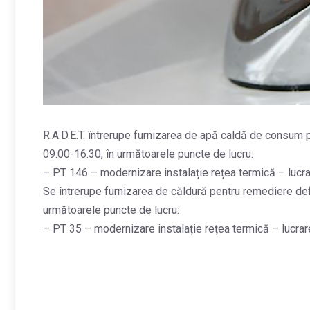
R.A.D.E.T. întrerupe furnizarea de apă caldă de consum p
09.00-16.30, în următoarele puncte de lucru:
– PT 146 – modernizare instalație rețea termică – lucrar
Se întrerupe furnizarea de căldură pentru remediere defec
următoarele puncte de lucru:
– PT 35 – modernizare instalație rețea termică – lucrare e