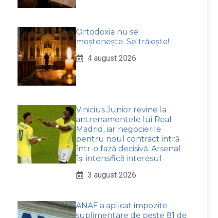
Ortodoxia nu se
moștenește. Se trăiește!
4 august 2026
Vinicius Junior revine la
antrenamentele lui Real
Madrid, iar negocierile
pentru noul contract intră
într-o fază decisivă. Arsenal
își intensifică interesul
3 august 2026
ANAF a aplicat impozite
suplimentare de peste 81 de