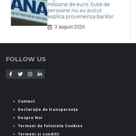
milioane de euro. Sute de
persoane nu au putut
explica proveniența banilor
3 august 2026
FOLLOW US
Contact
Declarație de transparența
Despre Noi
Termeni de folosinta Cookies
Termeni si conditii