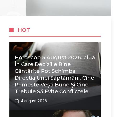
HOT
Horoscop 5 August 2026. Ziua
În Care Deciziile Bine
Cântărite Pot Schimba
Direcția Unei Săptămâni. Cine
Primește Vești Bune Și Cine
Trebuie Să Evite Conflictele
4 august 2026