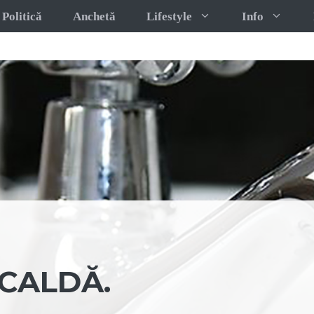
Politică
Anchetă
Lifestyle
Info
CALDĂ.