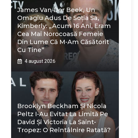
James Van Der Beek, Un
Omagiu Adus De Soția Sa,
Kimberly: „Acum 16 Ani, Eram
Cea Mai Norocoasă Femeie
Din Lume Că M-Am Căsătorit
Cu Tine”
4 august 2026
Brooklyn Beckham Și Nicola
Peltz I-Au Evitat La Limită Pe
David Și Victoria La Saint-
Tropez: O Reîntâlnire Ratată?