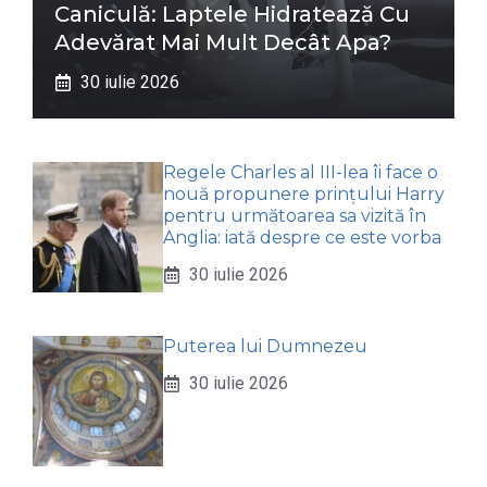
Caniculă: Laptele Hidratează Cu
Adevărat Mai Mult Decât Apa?
30 iulie 2026
Regele Charles al III-lea îi face o
nouă propunere prințului Harry
pentru următoarea sa vizită în
Anglia: iată despre ce este vorba
30 iulie 2026
Puterea lui Dumnezeu
30 iulie 2026