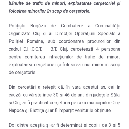
bănuite de trafic de minori, exploatarea cerşetoriei şi
folosirea minorilor în scop de cerşetorie.
Polițiștii Brigăzii de Combatere a Criminalității
Organizate Cluj şi ai Direcţiei Operaţiuni Speciale a
Poliţiei Române, sub coordonarea procurorilor din
cadrul D.I.I.C.O.T. – B.T. Cluj, cercetează 4 persoane
pentru comiterea infracţiunilor de trafic de minori,
exploatarea cerşetoriei şi folosirea unui minor în scop
de cerşetorie.
Din cercetări a reieșit că, în vara acestui an, cei în
cauză, cu vârste între 30 şi 46 de ani, din județele Sălaj
şi Cluj, ar fi practicat cerşetoria pe raza municipiilor Cluj-
Napoca şi Bistriţa şi ar fi împarțit veniturile obţinute.
Doi dintre aceştia şi-ar fi determinat și copiii, de 3 şi 5