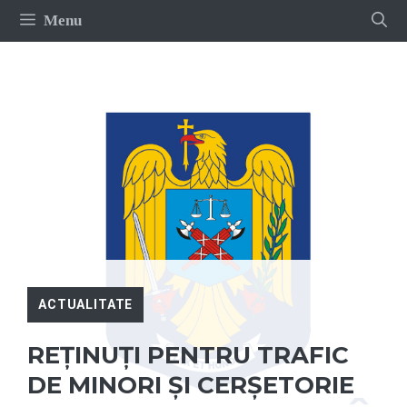
Sari
Menu
la
conținut
ACTUALITATE
REŢINUŢI PENTRU TRAFIC
DE MINORI ȘI CERŞETORIE