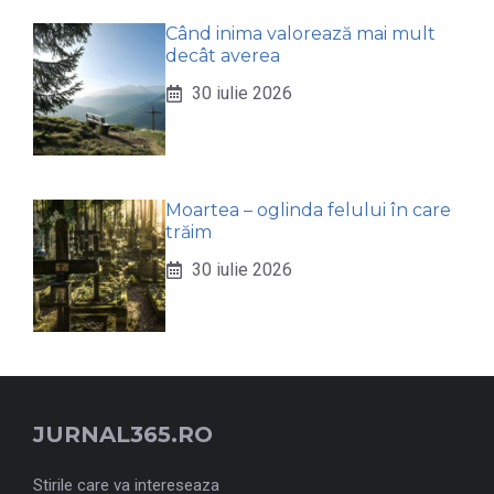
Când inima valorează mai mult
decât averea
30 iulie 2026
Moartea – oglinda felului în care
trăim
30 iulie 2026
JURNAL365.RO
Stirile care va intereseaza