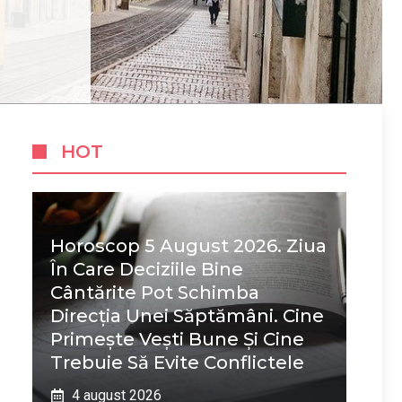
HOT
Horoscop 5 August 2026. Ziua
În Care Deciziile Bine
Cântărite Pot Schimba
Direcția Unei Săptămâni. Cine
Primește Vești Bune Și Cine
Trebuie Să Evite Conflictele
4 august 2026