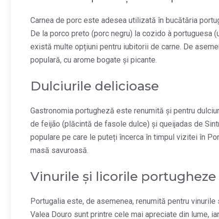
Carnea de porc este adesea utilizată în bucătăria portu
De la porco preto (porc negru) la cozido à portuguesa (u
există multe opțiuni pentru iubitorii de carne. De asemene
populară, cu arome bogate și picante.
Dulciurile delicioase
Gastronomia portugheză este renumită și pentru dulciuri
de feijão (plăcintă de fasole dulce) și queijadas de Sint
populare pe care le puteți încerca în timpul vizitei în P
masă savuroasă.
Vinurile și licorile portugheze
Portugalia este, de asemenea, renumită pentru vinurile sa
Valea Douro sunt printre cele mai apreciate din lume, iar 