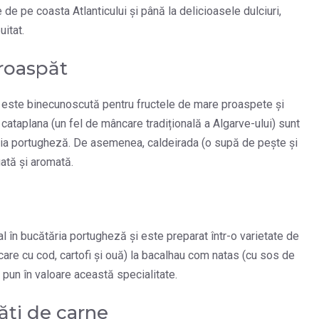
 de pe coasta Atlanticului și până la delicioasele dulciuri,
itat.
proaspăt
lia este binecunoscută pentru fructele de mare proaspete și
și cataplana (un fel de mâncare tradițională a Algarve-ului) sunt
ia portugheză. De asemenea, caldeirada (o supă de pește și
ată și aromată.
l în bucătăria portugheză și este preparat într-o varietate de
care cu cod, cartofi și ouă) la bacalhau com natas (cu sos de
 pun în valoare această specialitate.
tăți de carne