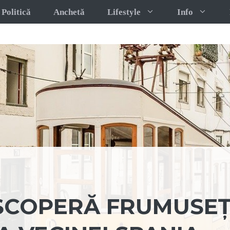
Politică
Anchetă
Lifestyle
Info
ESCOPERĂ FRUMUSE