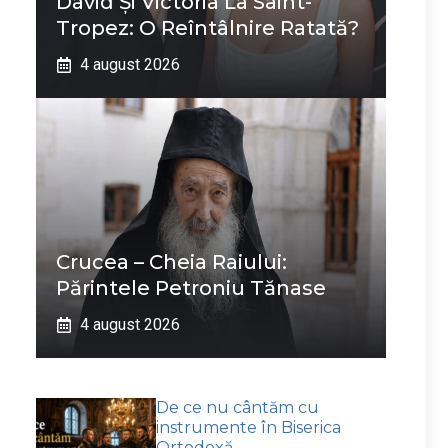
David Și Victoria La Saint-
Tropez: O Reîntâlnire Ratată?
4 august 2026
Crucea – Cheia Raiului:
Părintele Petroniu Tănase
4 august 2026
De ce nu cântăm cu
instrumente în Biserica
Ortodoxă