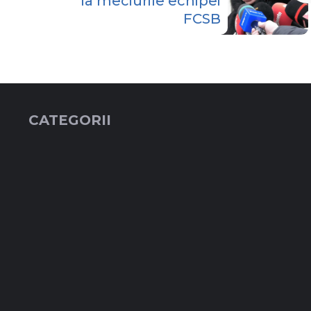
la meciurile echipei
FCSB
CATEGORII