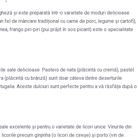
gheză și este preparată într-o varietate de moduri delicioase.
n fel de mâncare tradițional cu carne de porc, legume și cartofi),
a, frango piri-piri (pui prăjit în sos picant) este o specialitate
le sale delicioase. Pasteis de nata (plăcintă cu cremă), pastel
ra (plăcintă cu brânză) sunt doar câteva dintre deserturile
ortugalia. Aceste dulciuri sunt perfecte pentru a vă răsfăța după o
le excelente și pentru o varietate de licori unice. Vinurile din
licorile precum ginjinha (o licori de cireșe) și porto (vin de