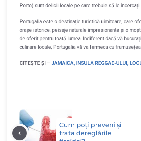
Porto) sunt delicii locale pe care trebuie să le încercați î
Portugalia este o destinație turistică uimitoare, care ofe
orașe istorice, peisaje naturale impresionante și o moș
de oferit pentru toată lumea. Indiferent dacă vă bucurați 
culinare locale, Portugalia vă va fermeca cu frumusețea 
CITEȘTE ȘI –
JAMAICA, INSULA REGGAE-ULUI, LOCU
Cum poți preveni și
trata dereglările