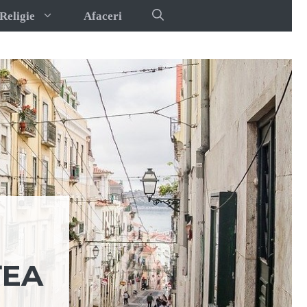
Religie
Afaceri
ȚEA