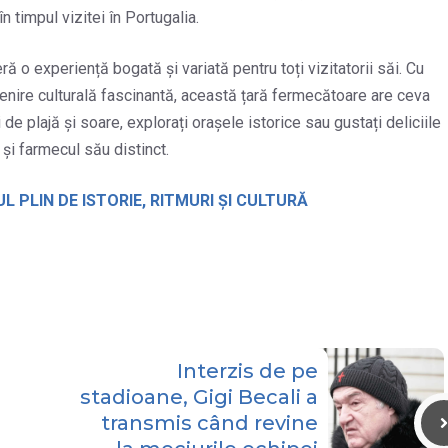
n timpul vizitei în Portugalia.
ră o experiență bogată și variată pentru toți vizitatorii săi. Cu
tenire culturală fascinantă, această țară fermecătoare are ceva
de plajă și soare, explorați orașele istorice sau gustați deliciile
și farmecul său distinct.
L PLIN DE ISTORIE, RITMURI ȘI CULTURĂ
Interzis de pe
stadioane, Gigi Becali a
transmis când revine