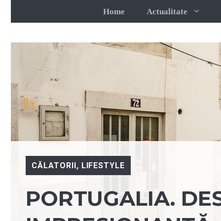
Sari
Home
Actualitate
la
conținut
CĂLATORII
,
LIFESTYLE
PORTUGALIA. D