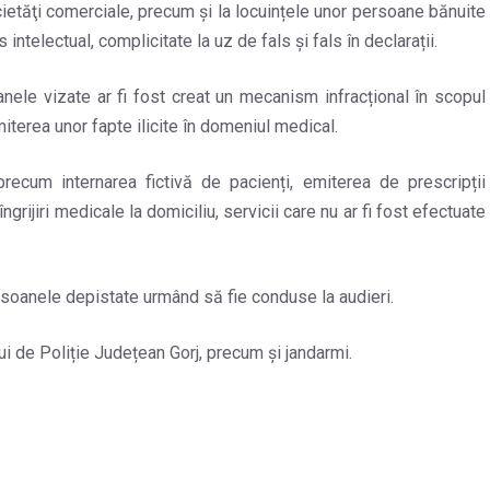
ocietăţi comerciale, precum şi la locuințele unor persoane bănuite
 intelectual, complicitate la uz de fals și fals în declarații.
nele vizate ar fi fost creat un mecanism infracțional în scopul
comiterea unor fapte ilicite în domeniul medical.
precum internarea fictivă de pacienți, emiterea de prescripții
rijiri medicale la domiciliu, servicii care nu ar fi fost efectuate
ersoanele depistate urmând să fie conduse la audieri.
ului de Poliție Județean Gorj, precum și jandarmi.