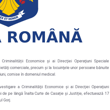
 Criminalității Economice și ai Direcţiei Operaţiuni Speciale
ocietăţi comerciale, precum şi la locuinţele unor persoane bănuite
ăciuni, comise în domeniul medical.
nvestigare a Criminalităţii Economice și ai Direcţiei Operaţiuni
ui de pe lângă Înalta Curte de Casație și Justiție, efectuează 17
l Gorj.