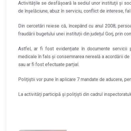
Activitățile se desfășoară la sediul unor instituţii şi s
de înșelăciune, abuz în serviciu, conflict de interese, fals
Din cercetări reiese că, începând cu anul 2008, persoa
fraudării bugetului unei instituții din județul Gorj, prin 
Astfel, ar fi fost evidențiate în documente servicii 
medicale în fals și consemnarea nereală a acordării de îng
sau ar fi fost efectuate parțial.
Polițiștii vor pune în aplicare 7 mandate de aducere, p
La activități participă și polițiști din cadrul inspectorat