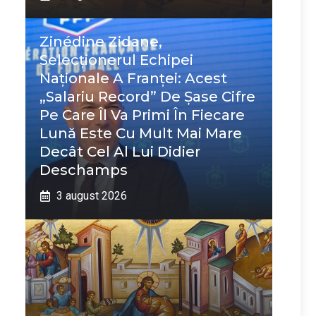
Zinédine Zidane,
Selecționerul Echipei
Naționale A Franței: Acest
„salariu Record” De Șase Cifre
Pe Care Îl Va Primi În Fiecare
Lună Este Cu Mult Mai Mare
Decât Cel Al Lui Didier
Deschamps
3 august 2026