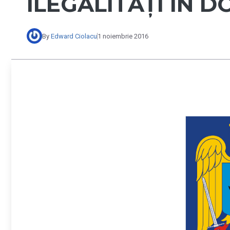
ILEGALITĂȚI ÎN 
By
Edward Ciolacu
1 noiembrie 2016