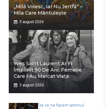
„Milă Voiesc, Iar Nu Jertfă” –
Mila Care Mântuiește
3 august 2026
Yves Saint Laurent Ar Fi
Împlinit 90 De Ani: Femeile
Care I-Au Marcat Viața
3 august 2026
De ce ne facem semnul