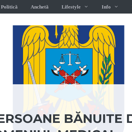
Politică
Anchetă
Lifestyle
Info
PERSOANE BĂNUITE 