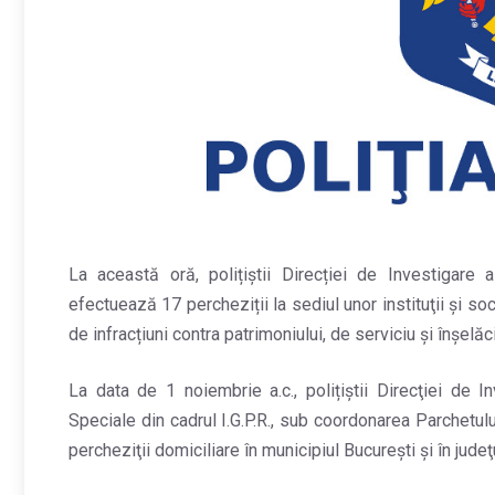
La această oră, polițiștii Direcției de Investigare a
efectuează 17 percheziții la sediul unor instituţii şi s
de infracțiuni contra patrimoniului, de serviciu și înșel
La data de 1 noiembrie a.c., polițiștii Direcţiei de I
Speciale din cadrul I.G.P.R., sub coordonarea Parchetul
percheziţii domiciliare în municipiul Bucureşti şi în judeţu