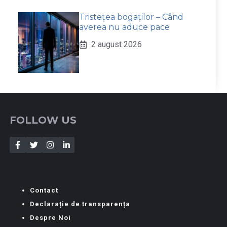
Tristețea bogaților – Când
averea nu aduce pace
2 august 2026
FOLLOW US
Contact
Declarație de transparența
Despre Noi