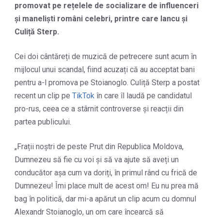
promovat pe rețelele de socializare de influenceri
și maneliști români celebri, printre care Iancu și
Culiță Sterp.
Cei doi cântăreți de muzică de petrecere sunt acum în
mijlocul unui scandal, fiind acuzați că au acceptat bani
pentru a-l promova pe Stoianoglo. Culiță Sterp a postat
recent un clip pe
TikTok
în care îl laudă pe candidatul
pro-rus, ceea ce a stârnit controverse și reacții din
partea publicului.
„Frații noștri de peste Prut din Republica Moldova,
Dumnezeu să fie cu voi și să va ajute să aveți un
conducător așa cum va doriți, în primul rând cu frică de
Dumnezeu! Îmi place mult de acest om! Eu nu prea mă
bag în politică, dar mi-a apărut un clip acum cu domnul
Alexandr Stoianoglo, un om care încearcă să