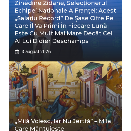
Zinédine Zidane, Selecționerul
Echipei Naționale A Franței: Acest
„salariu Record” De Șase Cifre Pe
Care Îl Va Primi În Fiecare Lună
Este Cu Mult Mai Mare Decât Cel
Al Lui Didier Deschamps
3 august 2026
„Milă Voiesc, Iar Nu Jertfă” – Mila
Care Mântuiește