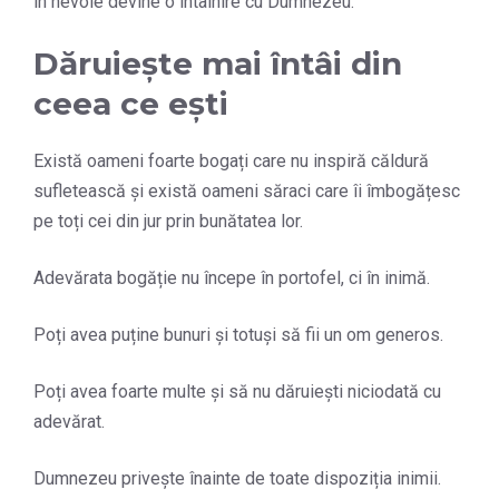
în nevoie devine o întâlnire cu Dumnezeu.
Dăruiește mai întâi din
ceea ce ești
Există oameni foarte bogați care nu inspiră căldură
sufletească și există oameni săraci care îi îmbogățesc
pe toți cei din jur prin bunătatea lor.
Adevărata bogăție nu începe în portofel, ci în inimă.
Poți avea puține bunuri și totuși să fii un om generos.
Poți avea foarte multe și să nu dăruiești niciodată cu
adevărat.
Dumnezeu privește înainte de toate dispoziția inimii.