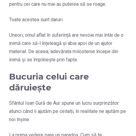
pentru cei care nu mai au puterea să se roage.
Toate acestea sunt daruri.
Uneori, omul aflat în suferință are nevoie mai întâi de o
inimă care să-l înțeleagă și abia apoi de un ajutor
material. De aceea, adevărata milostenie începe din
inimă și se împlinește prin fapte.
Bucuria celui care
dăruiește
Sfântul Ioan Gură de Aur spune un lucru surprinzător:
atunci când îi ajutăm pe ceilalți, în realitate ne ajutăm pe
noi înșine.
La prima vedere pare un paradox. Cum să te