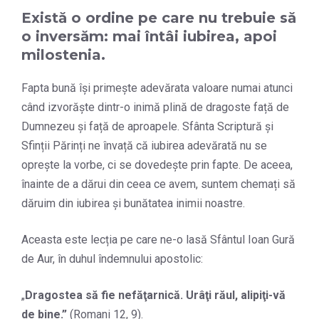
Există o ordine pe care nu trebuie să
o inversăm:
mai întâi iubirea, apoi
milostenia
.
Fapta bună își primește adevărata valoare numai atunci
când izvorăște dintr-o inimă plină de dragoste față de
Dumnezeu și față de aproapele. Sfânta Scriptură și
Sfinții Părinți ne învață că iubirea adevărată nu se
oprește la vorbe, ci se dovedește prin fapte. De aceea,
înainte de a dărui din ceea ce avem, suntem chemați să
dăruim din iubirea și bunătatea inimii noastre.
Aceasta este lecția pe care ne-o lasă Sfântul Ioan Gură
de Aur, în duhul îndemnului apostolic:
„
Dragostea să fie nefăţarnică. Urâţi răul, alipiţi-vă
de bine.
”
(Romani 12, 9).