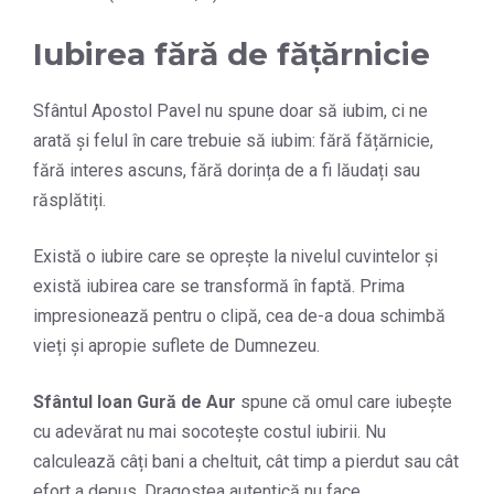
Iubirea fără de fățărnicie
Sfântul Apostol Pavel nu spune doar să iubim, ci ne
arată și felul în care trebuie să iubim: fără fățărnicie,
fără interes ascuns, fără dorința de a fi lăudați sau
răsplătiți.
Există o iubire care se oprește la nivelul cuvintelor și
există iubirea care se transformă în faptă. Prima
impresionează pentru o clipă, cea de-a doua schimbă
vieți și apropie suflete de Dumnezeu.
Sfântul Ioan Gură de Aur
spune că omul care iubește
cu adevărat nu mai socotește costul iubirii. Nu
calculează câți bani a cheltuit, cât timp a pierdut sau cât
efort a depus. Dragostea autentică nu face