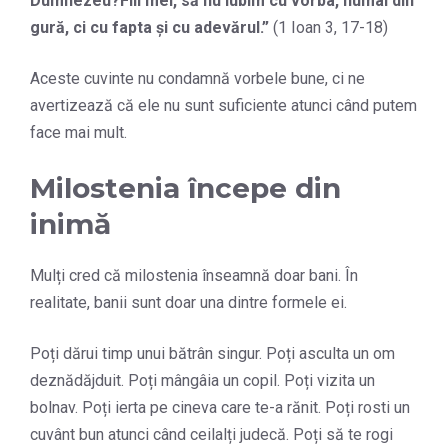
Dumnezeu?
Fiii mei, să nu iubim cu vorba, numai din
gură, ci cu fapta şi cu adevărul.
”
(1 Ioan 3, 17-18)
Aceste cuvinte nu condamnă vorbele bune, ci ne
avertizează că ele nu sunt suficiente atunci când putem
face mai mult.
Milostenia începe din
inimă
Mulți cred că milostenia înseamnă doar bani. În
realitate, banii sunt doar una dintre formele ei.
Poți dărui timp unui bătrân singur. Poți asculta un om
deznădăjduit. Poți mângâia un copil. Poți vizita un
bolnav. Poți ierta pe cineva care te-a rănit. Poți rosti un
cuvânt bun atunci când ceilalți judecă. Poți să te rogi