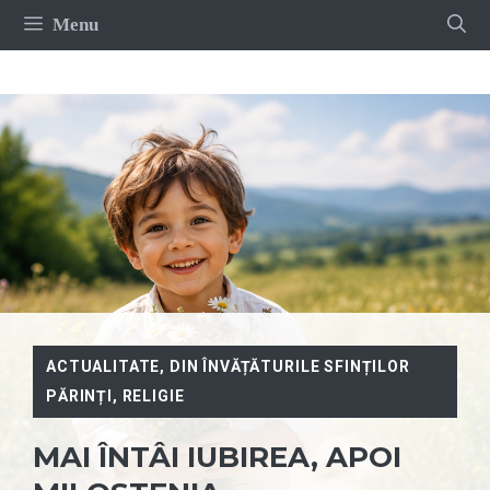
Sari
Menu
la
conținut
ACTUALITATE
,
DIN ÎNVĂȚĂTURILE SFINȚILOR
PĂRINȚI
,
RELIGIE
MAI ÎNTÂI IUBIREA, APOI