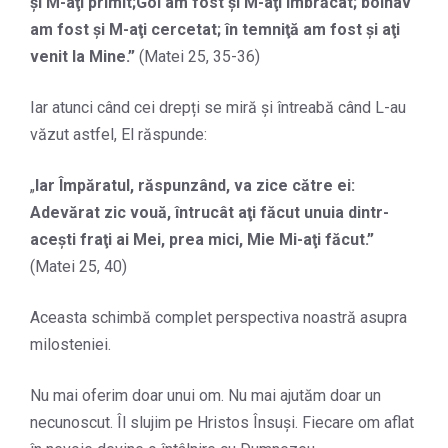
şi M-aţi primit;
Gol am fost şi M-aţi îmbrăcat; bolnav
am fost şi M-aţi cercetat; în temniţă am fost şi aţi
venit la Mine.
”
(Matei 25, 35-36)
Iar atunci când cei drepți se miră și întreabă când L-au
văzut astfel, El răspunde:
„
Iar Împăratul, răspunzând, va zice către ei:
Adevărat zic vouă, întrucât aţi făcut unuia dintr-
aceşti fraţi ai Mei, prea mici, Mie Mi-aţi făcut.
”
(Matei 25, 40)
Aceasta schimbă complet perspectiva noastră asupra
milosteniei.
Nu mai oferim doar unui om. Nu mai ajutăm doar un
necunoscut. Îl slujim pe Hristos Însuși. Fiecare om aflat