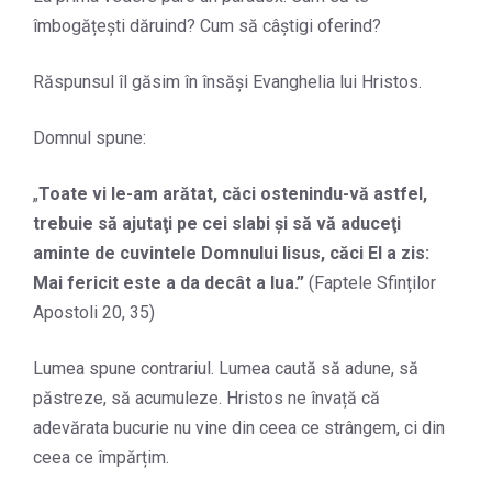
îmbogățești dăruind? Cum să câștigi oferind?
Răspunsul îl găsim în însăși Evanghelia lui Hristos.
Domnul spune:
„
Toate vi le-am arătat, căci ostenindu-vă astfel,
trebuie să ajutaţi pe cei slabi şi să vă aduceţi
aminte de cuvintele Domnului Iisus, căci El a zis:
Mai fericit este a da decât a lua.
”
(Faptele Sfinților
Apostoli 20, 35)
Lumea spune contrariul. Lumea caută să adune, să
păstreze, să acumuleze. Hristos ne învață că
adevărata bucurie nu vine din ceea ce strângem, ci din
ceea ce împărțim.