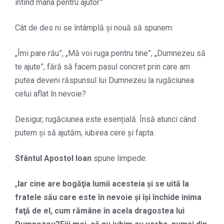
întind mâna pentru ajutor.”
Cât de des ni se întâmplă și nouă să spunem:
„Îmi pare rău”, „Mă voi ruga pentru tine”, „Dumnezeu să
te ajute”, fără să facem pasul concret prin care am
putea deveni răspunsul lui Dumnezeu la rugăciunea
celui aflat în nevoie?
Desigur, rugăciunea este esențială. Însă atunci când
putem și să ajutăm, iubirea cere și fapta.
Sfântul Apostol Ioan
spune limpede:
„
Iar cine are bogăţia lumii acesteia şi se uită la
fratele său care este în nevoie şi îşi închide inima
faţă de el, cum rămâne în acela dragostea lui