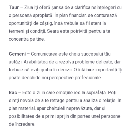
Taur
– Ziua îți oferă șansa de a clarifica neînțelegeri cu
o persoană apropiată. În plan financiar, se conturează
oportunități de câștig, însă trebuie să fii atent la
termeni și condiții. Seara este potrivită pentru a te
concentra pe tine.
Gemeni
– Comunicarea este cheia succesului tău
astăzi. Ai abilitatea de a rezolva probleme delicate, dar
trebuie să eviți graba în decizii. O întâlnire importantă îți
poate deschide noi perspective profesionale.
Rac
– Este o zi în care emoțiile ies la suprafață. Poți
simți nevoia de a te retrage pentru a analiza o relație. În
plan material, apar cheltuieli neprevăzute, dar și
posibilitatea de a primi sprijin din partea unei persoane
de încredere.