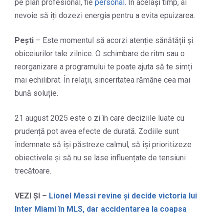
pe plan profesional, fie
personal
. În același timp, ai
nevoie să îți dozezi energia pentru a evita epuizarea.
Pești
– Este momentul să acorzi atenție sănătății și
obiceiurilor tale zilnice. O schimbare de ritm sau o
reorganizare a programului te poate ajuta să te simți
mai echilibrat. În relații, sinceritatea rămâne cea mai
bună soluție.
21 august 2025 este o zi în care deciziile luate cu
prudență pot avea efecte de durată. Zodiile sunt
îndemnate să își păstreze calmul, să își prioritizeze
obiectivele și să nu se lase influențate de tensiuni
trecătoare.
VEZI ȘI –
Lionel Messi revine și decide victoria lui
Inter Miami în MLS, dar accidentarea la coapsa