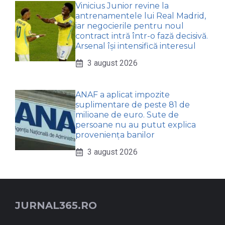
Vinicius Junior revine la
antrenamentele lui Real Madrid,
iar negocierile pentru noul
contract intră într-o fază decisivă.
Arsenal își intensifică interesul
3 august 2026
ANAF a aplicat impozite
suplimentare de peste 81 de
milioane de euro. Sute de
persoane nu au putut explica
proveniența banilor
3 august 2026
JURNAL365.RO