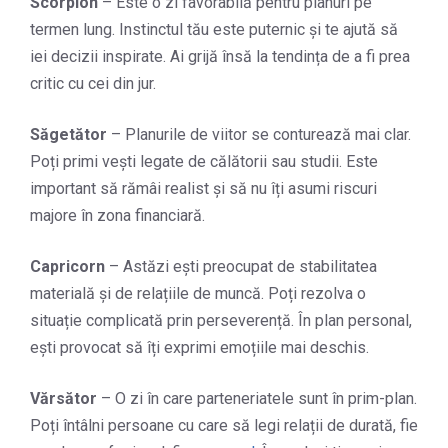
Scorpion
– Este o zi favorabilă pentru planuri pe
termen lung. Instinctul tău este puternic și te ajută să
iei decizii inspirate. Ai grijă însă la tendința de a fi prea
critic cu cei din jur.
Săgetător
– Planurile de viitor se conturează mai clar.
Poți primi vești legate de călătorii sau studii. Este
important să rămâi realist și să nu îți asumi riscuri
majore în zona financiară.
Capricorn
– Astăzi ești preocupat de stabilitatea
materială și de relațiile de muncă. Poți rezolva o
situație complicată prin perseverență. În plan personal,
ești provocat să îți exprimi emoțiile mai deschis.
Vărsător
– O zi în care parteneriatele sunt în prim-plan.
Poți întâlni persoane cu care să legi relații de durată, fie