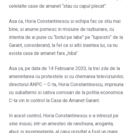
celelalte case de amanet “stau cu capul plecat”.
Asa ca, Horia Constantinescu si echipa fac ce stiu mai
bine, si anume pornesc in misiune de razbunare, cu
intentia de ai pune cu “botul pe labe“ pe “tupeistii” de la
Garant, considerand, la fel ca si altii inaintea lui, ca nu
exista casa de amanet fara ,,hiba”.
Asa ca, pe data de 14 Februarie 2020, la trei zile de la
amenintarea cu protestele si cu chemarea televiziunilor,
directorul ANPC – C-ta, Horia Constantinescu, impreuna
cu subalternii si cativa comisari de la politia economica
C-ta vin in control la Casa de Amanet Garant.
In acest control, Horia Constantinescu s-a intrecut pe
sine insusi, intr-un amestec de ranchiuna, aroganta,
abuz si incompetenta, al carui rezultat a fost un mare