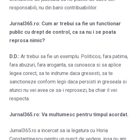
responsabili, nu din banii contribuabililor.
Jurnal365.ro: Cum ar trebui sa fie un functionar
public cu drept de control, ca sa nu i se poata
reprosa nimic?
D.D.:
Ar trebui sa fie un exemplu. Politicos, fara patima,
fara abuzuri, fara aroganta, sa cunoasca si sa aplice
legea corect, sa te indrume daca gresesti, sa te
sanctioneze conform legii daca persisti in greseala
si
atunci nu vei avea ce sa-i reprosezi, ba chiar il vei
respecta.
Jurnal365.ro: Va multumesc pentru timpul acordat.
Jurnal365.ro a incercat sa ia legatura cu Horia
Constantinescu pentru un punct de vedere, insa nu am