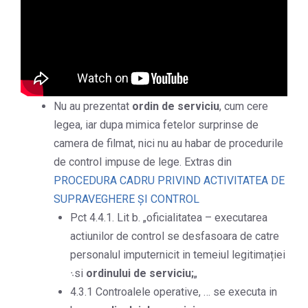
Nu au prezentat
ordin de serviciu
, cum cere
legea, iar dupa mimica fetelor surprinse de
camera de filmat, nici nu au habar de procedurile
de control impuse de lege. Extras din
PROCEDURA CADRU PRIVIND ACTIVITATEA DE
SUPRAVEGHERE ŞI CONTROL
Pct 4.4.1. Lit b. „oficialitatea – executarea
actiunilor de control se desfasoara de catre
personalul imputernicit in temeiul legitimației
܈si
ordinului de serviciu;
„
4.3.1 Controalele operative, … se executa in