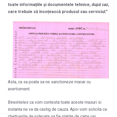
toate informațiile și documentele tehnice,
după caz
,
care trebuie să însoțească produsul sau serviciul.”
Asta, ca sa poata sa ne sanctioneze macar cu
avertisment.
Bineinteles ca vom contesta toate aceste masuri si
instanta ne va da castig de cauza. Apoi vom solicita ca
cheltuielile de judecata sa fie platite de catre cei