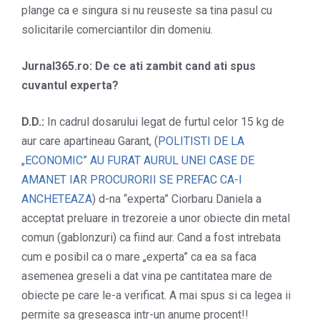
plange ca e singura si nu reuseste sa tina pasul cu
solicitarile comerciantilor din domeniu.
Jurnal365.ro: De ce ati zambit cand ati spus
cuvantul experta?
D.D.:
In cadrul dosarului legat de furtul celor 15 kg de
aur care apartineau Garant, (
POLITISTI DE LA
„ECONOMIC” AU FURAT AURUL UNEI CASE DE
AMANET IAR PROCURORII SE PREFAC CA-I
ANCHETEAZA
) d-na “experta” Ciorbaru Daniela a
acceptat preluare in trezoreie a unor obiecte din metal
comun (gablonzuri) ca fiind aur. Cand a fost intrebata
cum e posibil ca o mare „experta” ca ea sa faca
asemenea greseli a dat vina pe cantitatea mare de
obiecte pe care le-a verificat. A mai spus si ca legea ii
permite sa greseasca intr-un anume procent!!