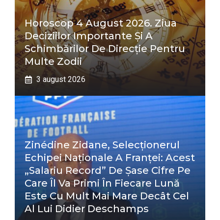
Horoscop 4 August 2026. Ziua
Deciziilor Importante Și A
Schimbărilor De Direcție Pentru
Multe Zodii
3 august 2026
Zinédine Zidane, Selecționerul
Echipei Naționale A Franței: Acest
„salariu Record” De Șase Cifre Pe
Care Îl Va Primi În Fiecare Lună
Este Cu Mult Mai Mare Decât Cel
Al Lui Didier Deschamps