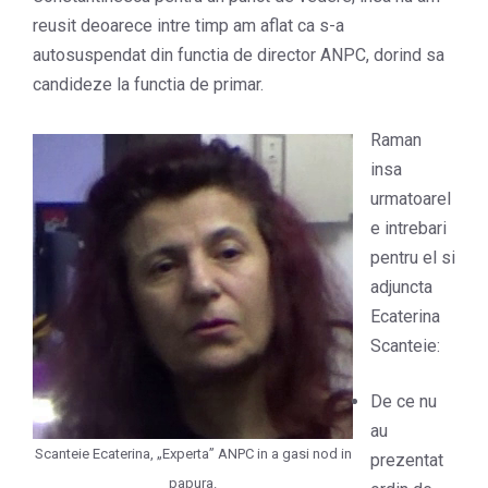
reusit deoarece intre timp am aflat ca s-a
autosuspendat din functia de director ANPC, dorind sa
candideze la functia de primar.
Raman
insa
urmatoarel
e intrebari
pentru el si
adjuncta
Ecaterina
Scanteie:
De ce nu
au
Scanteie Ecaterina, „Experta” ANPC in a gasi nod in
prezentat
papura.