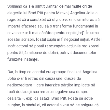
Spunând că s-a simțit „rănită” de mai multe ori de
alegerile lui Brad Pitt pentru Miraval, Angelina Jolie a
regretat că a constatat că el „nu avea niciun interes să
împartă afacerea sau să o transforme fundamental în
ceva care ar fi mai sănătos pentru copiii [lor]”. În urma
acestei scrisori, fostul cuplu ar fi negociat inițial. Astfel
încât actorul să poată răscumpăra acțiunile regizoarei
pentru 55,4 milioane de dolari, potrivit documentelor
furnizate instanței.
Dar, în timp ce acordul era aproape finalizat, Angelina
Jolie s-ar fi retras din cauza unei clauze de
nediscreditare – care interzice părților implicate să
facă declarații sau remarci negative una despre
cealaltă –, explică astăzi Brad Pitt. Fosta sa soție
susține, la rândul ei, că actorul a vrut să se asigure că