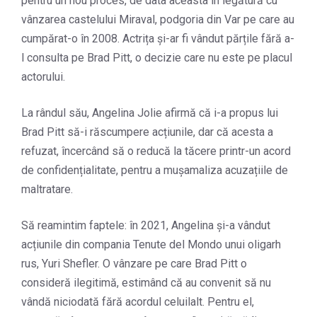
pentru un nou proces, de data aceasta în legătură cu
vânzarea castelului Miraval, podgoria din Var pe care au
cumpărat-o în 2008. Actrița și-ar fi vândut părțile fără a-
l consulta pe Brad Pitt, o decizie care nu este pe placul
actorului.
La rândul său, Angelina Jolie afirmă că i-a propus lui
Brad Pitt să-i răscumpere acțiunile, dar că acesta a
refuzat, încercând să o reducă la tăcere printr-un acord
de confidențialitate, pentru a mușamaliza acuzațiile de
maltratare.
Să reamintim faptele: în 2021, Angelina și-a vândut
acțiunile din compania Tenute del Mondo unui oligarh
rus, Yuri Shefler. O vânzare pe care Brad Pitt o
consideră ilegitimă, estimând că au convenit să nu
vândă niciodată fără acordul celuilalt. Pentru el,