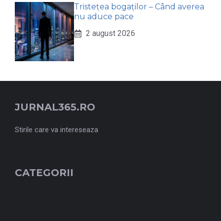
Tristețea bogaților – Când averea
nu aduce pace
2 august 2026
JURNAL365.RO
Stirile care va intereseaza
CATEGORII