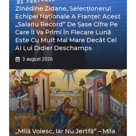
Zinédine Zidane, Selecționerul
Echipei Naționale A Franței: Acest
„salariu Record” De Șase Cifre Pe
Care Îl Va Primi În Fiecare Lună
Este Cu Mult Mai Mare Decât Cel
Al Lui Didier Deschamps
3 august 2026
„Milă Voiesc, Iar Nu Jertfă” – Mila