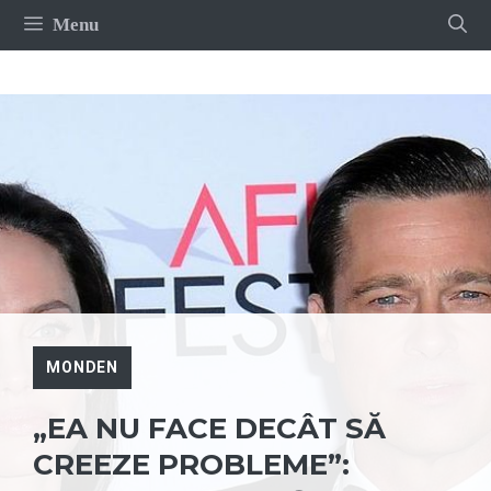
Sari
Menu
la
conținut
MONDEN
„EA NU FACE DECÂT SĂ
CREEZE PROBLEME”: