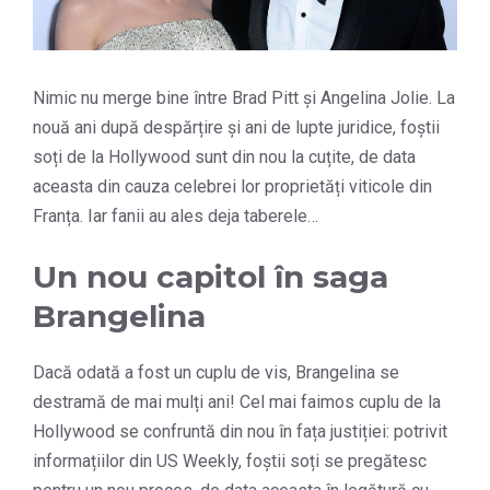
Nimic nu merge bine între Brad Pitt și Angelina Jolie. La
nouă ani după despărțire și ani de lupte juridice, foștii
soți de la Hollywood sunt din nou la cuțite, de data
aceasta din cauza celebrei lor proprietăți viticole din
Franța. Iar fanii au ales deja taberele…
Un nou capitol în saga
Brangelina
Dacă odată a fost un cuplu de vis, Brangelina se
destramă de mai mulți ani! Cel mai faimos cuplu de la
Hollywood se confruntă din nou în fața justiției: potrivit
informațiilor din US Weekly, foștii soți se pregătesc