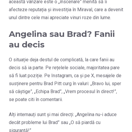
această vânzare este o „înscenare” menită să îi
afecteze reputația și investiția în Miraval, care a devenit
unul dintre cele mai apreciate vinuri roze din lume.
Angelina sau Brad? Fanii
au decis
O situație deja destul de complicată, la care fanii au
decis să ia parte. Pe rețelele sociale, majoritatea pare
să fi luat poziție. Pe Instagram, ca și pe X, mesajele de
susținere pentru Brad Pitt curg în valuri: „Bravo lui, sper
să câștige”, „Echipa Brad”, „Vrem procesul în direct!”,
se poate citi în comentarii.
Alți internauți sunt și mai direcți: „Angelina nu-i aduce
decât probleme lui Brad” sau „O să piardă cu
siguranță!”