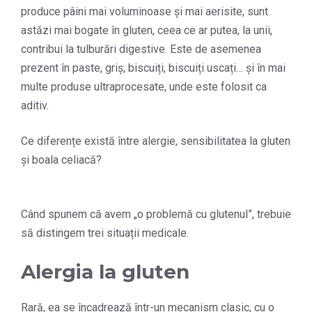
produce pâini mai voluminoase și mai aerisite, sunt
astăzi mai bogate în gluten, ceea ce ar putea, la unii,
contribui la tulburări digestive. Este de asemenea
prezent în paste, griș, biscuiți, biscuiți uscați… și în mai
multe produse ultraprocesate, unde este folosit ca
aditiv.
Ce diferențe există între alergie, sensibilitatea la gluten
și boala celiacă?
Când spunem că avem „o problemă cu glutenul”, trebuie
să distingem trei situații medicale.
Alergia la gluten
Rară, ea se încadrează într-un mecanism clasic, cu o