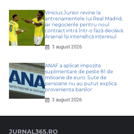
Vinicius Junior revine la
antrenamentele lui Real Madrid,
iar negocierile pentru noul
contract intră într-o fază decisivă.
Arsenal își intensifică interesul
3 august 2026
ANAF a aplicat impozite
suplimentare de peste 81 de
milioane de euro. Sute de
persoane nu au putut explica
proveniența banilor
3 august 2026
JURNAL365.RO