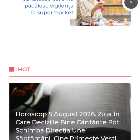
păcălesc vigilența
la supermarket
HOT
Horoscop 5 August 2026. Ziua În
Care Deciziile Bine Cântărite Pot
Schimba Direcția Unei
Săptămâni. Cine Primește Vești