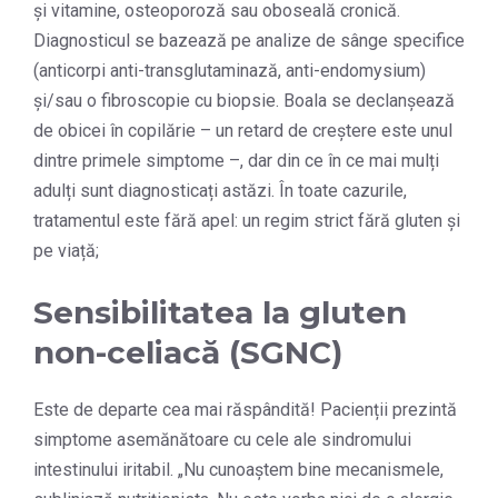
și vitamine, osteoporoză sau oboseală cronică.
Diagnosticul se bazează pe analize de sânge specifice
(anticorpi anti-transglutaminază, anti-endomysium)
și/sau o fibroscopie cu biopsie. Boala se declanșează
de obicei în copilărie – un retard de creștere este unul
dintre primele simptome –, dar din ce în ce mai mulți
adulți sunt diagnosticați astăzi. În toate cazurile,
tratamentul este fără apel: un regim strict fără gluten și
pe viață;
Sensibilitatea la gluten
non-celiacă (SGNC)
Este de departe cea mai răspândită! Pacienții prezintă
simptome asemănătoare cu cele ale sindromului
intestinului iritabil. „Nu cunoaștem bine mecanismele,