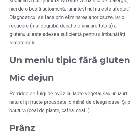
subliniază nutriționista. Nu este vorba nici de o alergie,
nici de o boală autoimună, iar intestinul nu este afectat.”
Diagnosticul se face prin eliminarea altor cauze, iar o
reducere (mai degrabă decât o eliminare totală) a
glutenului este adesea suficientă pentru a îmbunătăți
simptomele.
Un meniu tipic fără gluten
Mic dejun
Porridge de fulgi de ovăz cu lapte vegetal sau un iaurt
natural și fructe proaspete, o mână de oleaginoase. Și o
băutură (ceai de plante, cafea, ceai…).
Prânz