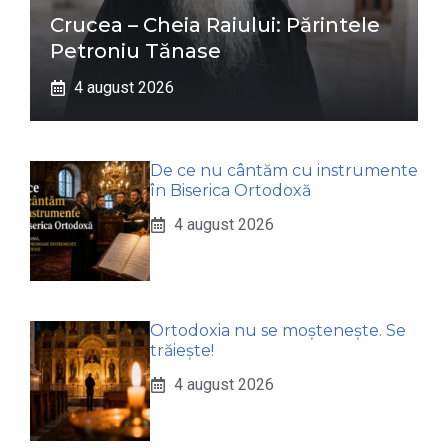
Crucea – Cheia Raiului: Părintele
Petroniu Tănase
4 august 2026
De ce nu cântăm cu instrumente
în Biserica Ortodoxă
4 august 2026
Ortodoxia nu se moștenește. Se
trăiește!
4 august 2026