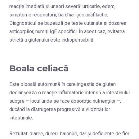
reacție imediată și uneori severă: urticarie, edem,
simptome respiratorii, ba chiar șoc anafilactic.
Diagnosticul se bazează pe teste cutanate și dozarea
anticorpilor, numiți IgE specifici. În acest caz, evitarea
strictă a glutenului este indispensabilă.
Boala celiacă
Este o boală autoimună în care ingestia de gluten
declanșează o reacție inflamatorie intensă a intestinului
subțire – locul unde se face absorbția nutrienților –,
ducând la distrugerea progresivă a vilozităților
intestinale.
Rezultat: diaree, dureri, balonări, dar și deficiențe de fier