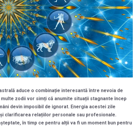
strală aduce o combinație interesantă între nevoia de
e multe zodii vor simți că anumite situații stagnante încep
mâni devin imposibil de ignorat. Energia acestei zile
i clarificarea relațiilor personale sau profesionale.
așteptate, în timp ce pentru alții va fi un moment bun pentru