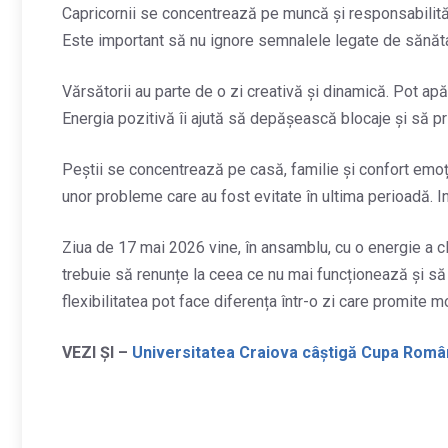
Capricornii se concentrează pe muncă și responsabilități.
Este important să nu ignore semnalele legate de sănătat
Vărsătorii au parte de o zi creativă și dinamică. Pot apă
Energia pozitivă îi ajută să depășească blocaje și să pr
Peștii se concentrează pe casă, familie și confort emoț
unor probleme care au fost evitate în ultima perioadă. Intu
Ziua de 17 mai 2026 vine, în ansamblu, cu o energie a cla
trebuie să renunțe la ceea ce nu mai funcționează și să 
flexibilitatea pot face diferența într-o zi care promite 
VEZI ȘI –
Universitatea Craiova câștigă Cupa Români