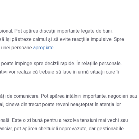
sional. Pot apărea discuții importante legate de bani,
să își păstreze calmul și să evite reacțiile impulsive. Spre
a unei persoane
apropiate
.
îi poate împinge spre decizii rapide. În relațiile personale,
ivi vor realiza că trebuie să lase în urmă situații care îi
ăți de comunicare. Pot apărea întâlniri importante, negocieri sau
, cineva din trecut poate reveni neașteptat în atenția lor.
nală. Este o zi bună pentru a rezolva tensiuni mai vechi sau
anciar, pot apărea cheltuieli neprevăzute, dar gestionabile.