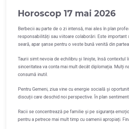
Horoscop 17 mai 2026
Berbecii au parte de o zi intensă, mai ales în plan profe
responsabilități sau viitoare colaborări. Este important 
seară, apar șanse pentru o veste bună venită din parte
Taurii simt nevoia de echilibru și liniște, însă contextul 
sinceritatea va conta mai mult decât diplomația. Mulți nat
consumă inutil.
Pentru Gemeni, ziua vine cu energie socială și oportunit
discuții care deschid noi perspective. În plan sentimental
Racii se concentrează pe familie și pe siguranța emoțio
pentru a petrece mai mult timp cu oamenii apropiați. Fin