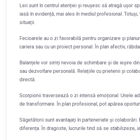
Leii sunt în centrul atenției și reușesc să atragă ușor spri
iasă în evidență, mai ales în mediul profesional. Totuși, 
situații.
Fecioarele au o zi favorabilă pentru organizare și planur
cariera sau cu un proiect personal. În plan afectiv, răbda
Balanțele vor simți nevoia de schimbare și de ieșire din r
sau dezvoltare personală. Relațiile cu prietenii și cola
directă.
Scorpionii traversează o zi intensă emoțional. Unele adevă
de transformare. În plan profesional, pot apărea oportun
Săgetătorii sunt avantajați în parteneriate și colaborări. 
diferența. În dragoste, lucrurile tind să se stabilizeze, 