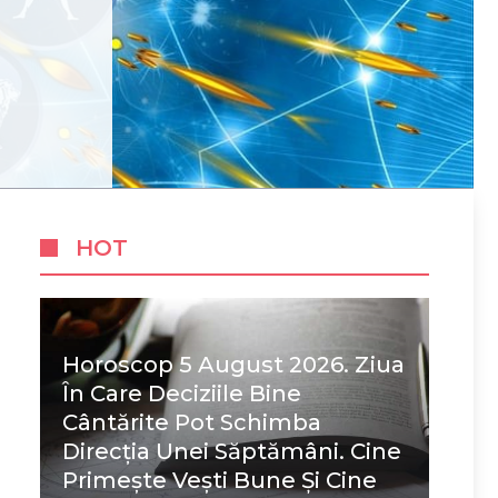
HOT
Horoscop 5 August 2026. Ziua
În Care Deciziile Bine
Cântărite Pot Schimba
Direcția Unei Săptămâni. Cine
Primește Vești Bune Și Cine