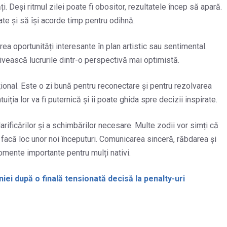
 Deși ritmul zilei poate fi obositor, rezultatele încep să apară.
e și să își acorde timp pentru odihnă.
rea oportunități interesante în plan artistic sau sentimental.
ivească lucrurile dintr-o perspectivă mai optimistă.
ional. Este o zi bună pentru reconectare și pentru rezolvarea
iția lor va fi puternică și îi poate ghida spre decizii inspirate.
rificărilor și a schimbărilor necesare. Multe zodii vor simți că
facă loc unor noi începuturi. Comunicarea sinceră, răbdarea și
momente importante pentru mulți nativi.
ei după o finală tensionată decisă la penalty-uri