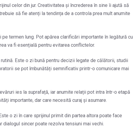
jinul celor din jur. Creativitatea și încrederea în sine îi ajută să
trebuie să fie atenți la tendința de a controla prea mult anumite
i pe termen lung. Pot apărea clarificări importante în legătură cu
rea va fi esențială pentru evitarea conflictelor.
utină. Este o zi bună pentru decizii legate de călătorii, studii
boratorii se pot îmbunătăți semnificativ printr-o comunicare mai
ruri ies la suprafață, iar anumite relații pot intra într-o etapă
ități importante, dar care necesită curaj și asumare.
Este o zi în care sprijinul primit din partea altora poate face
iar dialogul sincer poate rezolva tensiuni mai vechi.