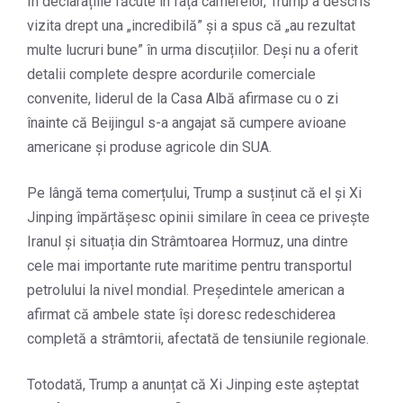
În declarațiile făcute în fața camerelor, Trump a descris
vizita drept una „incredibilă” și a spus că „au rezultat
multe lucruri bune” în urma discuțiilor. Deși nu a oferit
detalii complete despre acordurile comerciale
convenite, liderul de la Casa Albă afirmase cu o zi
înainte că Beijingul s-a angajat să cumpere avioane
americane și produse agricole din SUA.
Pe lângă tema comerțului, Trump a susținut că el și Xi
Jinping împărtășesc opinii similare în ceea ce privește
Iranul și situația din Strâmtoarea Hormuz, una dintre
cele mai importante rute maritime pentru transportul
petrolului la nivel mondial. Președintele american a
afirmat că ambele state își doresc redeschiderea
completă a strâmtorii, afectată de tensiunile regionale.
Totodată, Trump a anunțat că Xi Jinping este așteptat