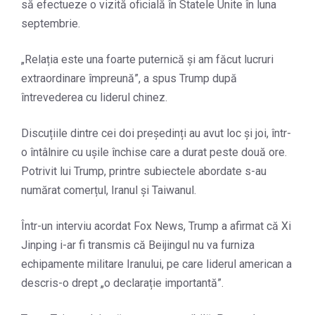
să efectueze o vizită oficială în Statele Unite în luna
septembrie.
„Relația este una foarte puternică și am făcut lucruri
extraordinare împreună”, a spus Trump după
întrevederea cu liderul chinez.
Discuțiile dintre cei doi președinți au avut loc și joi, într-
o întâlnire cu ușile închise care a durat peste două ore.
Potrivit lui Trump, printre subiectele abordate s-au
numărat comerțul, Iranul și Taiwanul.
Într-un interviu acordat Fox News, Trump a afirmat că Xi
Jinping i-ar fi transmis că Beijingul nu va furniza
echipamente militare Iranului, pe care liderul american a
descris-o drept „o declarație importantă”.