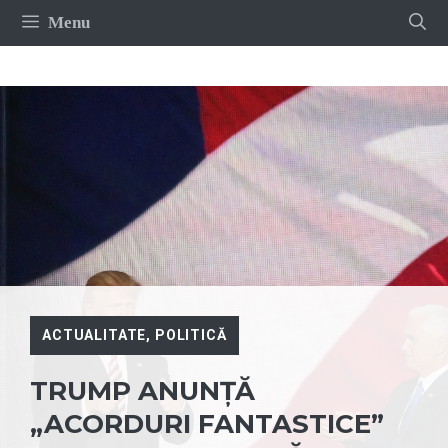
Sari
Menu
la
conținut
ACTUALITATE
,
POLITICĂ
TRUMP ANUNȚĂ
„ACORDURI FANTASTICE”