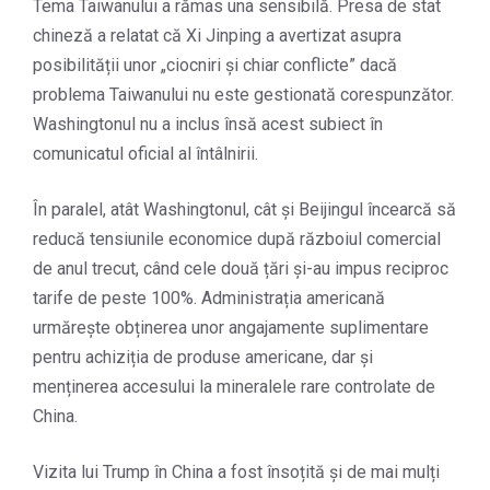
Tema Taiwanului a rămas una sensibilă. Presa de stat
chineză a relatat că Xi Jinping a avertizat asupra
posibilității unor „ciocniri și chiar conflicte” dacă
problema Taiwanului nu este gestionată corespunzător.
Washingtonul nu a inclus însă acest subiect în
comunicatul oficial al întâlnirii.
În paralel, atât Washingtonul, cât și Beijingul încearcă să
reducă tensiunile economice după războiul comercial
de anul trecut, când cele două țări și-au impus reciproc
tarife de peste 100%. Administrația americană
urmărește obținerea unor angajamente suplimentare
pentru achiziția de produse americane, dar și
menținerea accesului la mineralele rare controlate de
China.
Vizita lui Trump în China a fost însoțită și de mai mulți