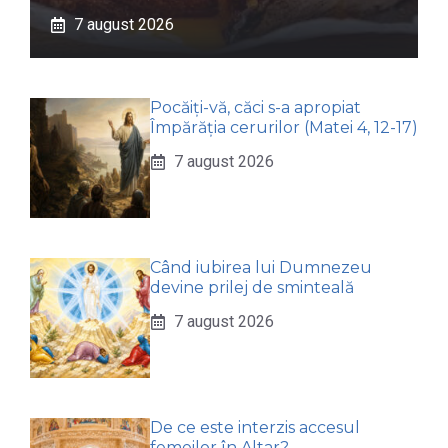
7 august 2026
Pocăiți-vă, căci s-a apropiat
Împărăția cerurilor (Matei 4, 12-17)
7 august 2026
Când iubirea lui Dumnezeu
devine prilej de sminteală
7 august 2026
De ce este interzis accesul
femeilor în Altar?