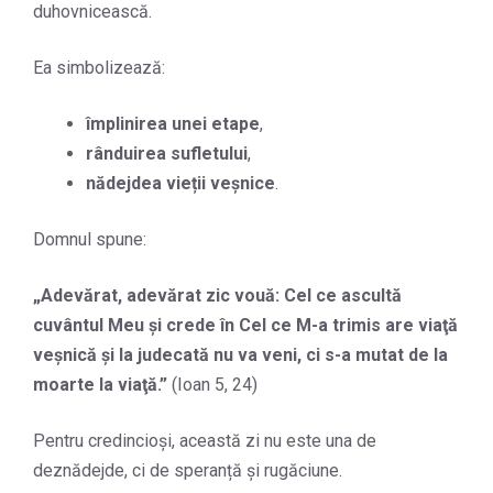
duhovnicească.
Ea simbolizează:
împlinirea unei etape
,
rânduirea sufletului
,
nădejdea vieții veșnice
.
Domnul spune:
„
Adevărat, adevărat zic vouă: Cel ce ascultă
cuvântul Meu şi crede în Cel ce M-a trimis are viaţă
veşnică şi la judecată nu va veni, ci s-a mutat de la
moarte la viaţă.
”
(Ioan 5, 24)
Pentru credincioși, această zi nu este una de
deznădejde, ci de speranță și rugăciune.