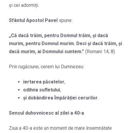
și cei adormiți.
Sfântul Apostol Pavel
spune:
„
Că dacă trăim, pentru Domnul trăim, şi dacă
murim, pentru Domnul murim. Deci şi dacă trăim, şi
dacă murim, ai Domnului suntem.
”
(Romani 14, 8)
Prin rugăciune, cerem lui Dumnezeu:
iertarea păcatelor
,
odihna sufletului
,
și dobândirea Împărăției cerurilor
.
Sensul duhovnicesc al zilei a 40-a
Ziua a 40-a este un moment de mare însemnătate