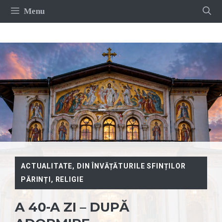
Sari
Menu
la
conținut
ACTUALITATE
,
DIN ÎNVĂȚĂTURILE SFINȚILOR
PĂRINȚI
,
RELIGIE
A 40-A ZI – DUPĂ