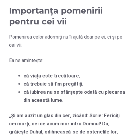
Importanța pomenirii
pentru cei vii
Pomenirea celor adormiți nu îi ajută doar pe ei, ci și pe
cei vii.
Ea ne amintește:
că viața este trecătoare
,
că trebuie să fim pregătiți
,
că iubirea nu se sfârșește odată cu plecarea
din această lume
.
„
Şi am auzit un glas din cer, zicând: Scrie: Fericiţi
cei morţi, cei ce acum mor întru Domnul! Da,
grăieşte Duhul, odihnească-se de ostenelile lor,