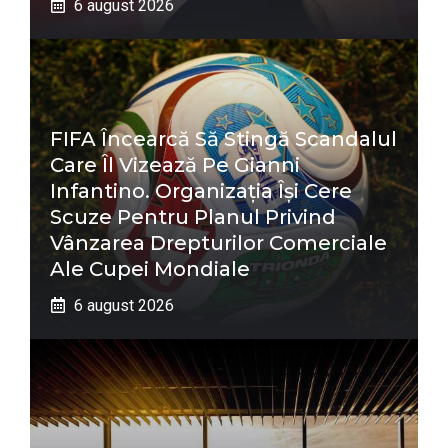
6 august 2026
FIFA Încearcă Să Stingă Scandalul
Care Îl Vizează Pe Gianni
Infantino. Organizația Își Cere
Scuze Pentru Planul Privind
Vânzarea Drepturilor Comerciale
Ale Cupei Mondiale
6 august 2026