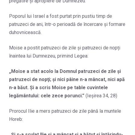
pregătire și apropiere de Dumnezeu.
Poporul lui Israel a fost purtat prin pustiu timp de
patruzeci de ani, într-o perioadă de încercare și formare
duhovnicească.
Moise a postit patruzeci de zile și patruzeci de nopți
înaintea lui Dumnezeu, primind Legea:
„
Moise a stat acolo la Domnul patruzeci de zile şi
patruzeci de nopţi; şi nici pâine n-a mâncat, nici apă
n-a băut. Şi a scris Moise pe table cuvintele
legământului: cele zece porunci.
”
(Ieșirea 34, 28)
Prorocul Ilie a mers patruzeci de zile până la muntele
Horeb:
„
Şi s-a sculat Ilie şi a mâncat şi a bătut şi întărindu-