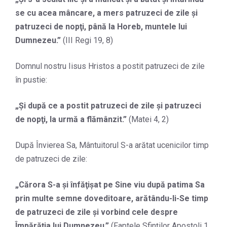
se cu acea mâncare, a mers patruzeci de zile şi
patruzeci de nopţi, până la Horeb, muntele lui
Dumnezeu.
”
(III Regi 19, 8)
Domnul nostru Iisus Hristos a postit patruzeci de zile
în pustie:
„
Şi după ce a postit patruzeci de zile şi patruzeci
de nopţi, la urmă a flămânzit.
”
(Matei 4, 2)
După Învierea Sa, Mântuitorul S-a arătat ucenicilor timp
de patruzeci de zile:
„
Cărora S-a şi înfăţişat pe Sine viu după patima Sa
prin multe semne doveditoare, arătându-li-Se timp
de patruzeci de zile şi vorbind cele despre
Împărăţia lui Dumnezeu.
”
(Faptele Sfinților Apostoli 1,