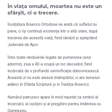
În viața omului, moartea nu este un
sfârșit, ci o trecere.
Învățătura Bisericii Ortodoxe ne arată că sufletul nu
piere, ci își continuă existența într-o altă stare, după
trecerea din această viață, fiind rânduit și așteptând
Judecata de Apoi.
Între toate rânduielile legate de pomenirea celor
adormiți, ziua a 40-a ocupă un loc deosebit, fiind
încărcată de o profundă semnificație duhovnicească.
Această zi nu este aleasă întâmplător, ci are temeiuri
adânci în Sfânta Scriptură și în Tradiția Bisericii.
Numărul patruzeci apare în mod repetat ca simbol al
încercării, al curățirii și al pregătirii pentru întâlnirea cu
Dumnezeu.