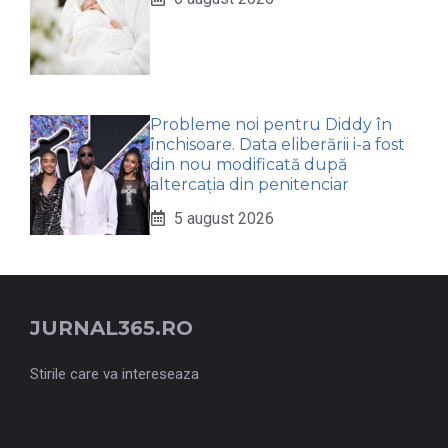
Probleme noi pentru Diddy în
închisoare. Data eliberării i-a fost
din nou modificată după
altercația din penitenciar
5 august 2026
JURNAL365.RO
Stirile care va intereseaza