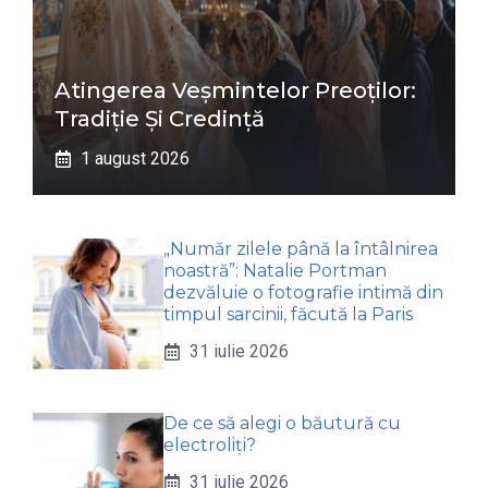
Atingerea Veșmintelor Preoților:
Tradiție Și Credință
1 august 2026
„Număr zilele până la întâlnirea
noastră”: Natalie Portman
dezvăluie o fotografie intimă din
timpul sarcinii, făcută la Paris
31 iulie 2026
De ce să alegi o băutură cu
electroliți?
31 iulie 2026