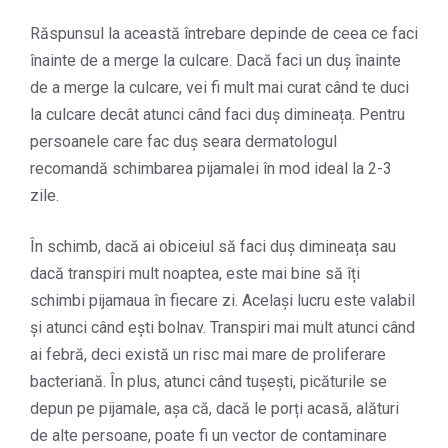
Răspunsul la această întrebare depinde de ceea ce faci
înainte de a merge la culcare. Dacă faci un duș înainte
de a merge la culcare, vei fi mult mai curat când te duci
la culcare decât atunci când faci duș dimineața. Pentru
persoanele care fac duș seara dermatologul
recomandă schimbarea pijamalei în mod ideal la 2-3
zile.
În schimb, dacă ai obiceiul să faci duș dimineața sau
dacă transpiri mult noaptea, este mai bine să îți
schimbi pijamaua în fiecare zi. Același lucru este valabil
și atunci când ești bolnav. Transpiri mai mult atunci când
ai febră, deci există un risc mai mare de proliferare
bacteriană. În plus, atunci când tușești, picăturile se
depun pe pijamale, așa că, dacă le porți acasă, alături
de alte persoane, poate fi un vector de contaminare