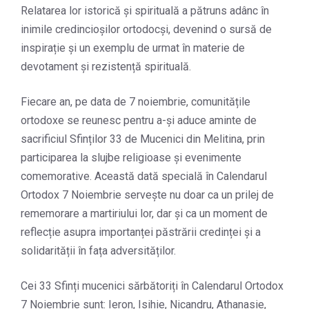
Relatarea lor istorică și spirituală a pătruns adânc în
inimile credincioșilor ortodocși, devenind o sursă de
inspirație și un exemplu de urmat în materie de
devotament și rezistență spirituală.
Fiecare an, pe data de 7 noiembrie, comunitățile
ortodoxe se reunesc pentru a-și aduce aminte de
sacrificiul Sfinților 33 de Mucenici din Melitina, prin
participarea la slujbe religioase și evenimente
comemorative. Această dată specială în Calendarul
Ortodox 7 Noiembrie servește nu doar ca un prilej de
rememorare a martiriului lor, dar și ca un moment de
reflecție asupra importanței păstrării credinței și a
solidarității în fața adversităților.
Cei 33 Sfinți mucenici sărbătoriți în Calendarul Ortodox
7 Noiembrie sunt: Ieron, Isihie, Nicandru, Athanasie,