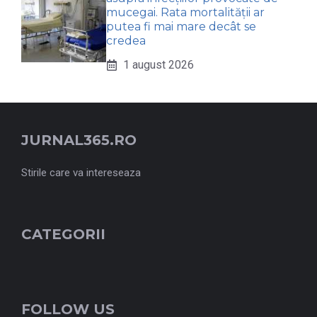
mucegai. Rata mortalității ar
putea fi mai mare decât se
credea
1 august 2026
JURNAL365.RO
Stirile care va intereseaza
CATEGORII
FOLLOW US