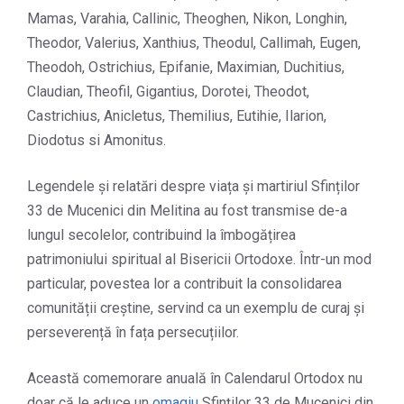
Mamas, Varahia, Callinic, Theoghen, Nikon, Longhin,
Theodor, Valerius, Xanthius, Theodul, Callimah, Eugen,
Theodoh, Ostrichius, Epifanie, Maximian, Duchitius,
Claudian, Theofil, Gigantius, Dorotei, Theodot,
Castrichius, Anicletus, Themilius, Eutihie, Ilarion,
Diodotus si Amonitus.
Legendele și relatări despre viața și martiriul Sfinților
33 de Mucenici din Melitina au fost transmise de-a
lungul secolelor, contribuind la îmbogățirea
patrimoniului spiritual al Bisericii Ortodoxe. Într-un mod
particular, povestea lor a contribuit la consolidarea
comunității creștine, servind ca un exemplu de curaj și
perseverență în fața persecuțiilor.
Această comemorare anuală în Calendarul Ortodox nu
doar că le aduce un
omagiu
Sfinților 33 de Mucenici din