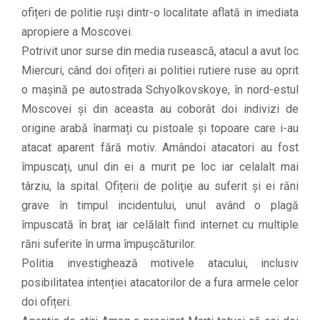
ofițeri de politie ruşi dintr-o localitate aflată in imediata
apropiere a Moscovei.
Potrivit unor surse din media rusească, atacul a avut loc
Miercuri, când doi ofițeri ai politiei rutiere ruse au oprit
o mașină pe autostrada Schyolkovskoye, în nord-estul
Moscovei și din aceasta au coborât doi indivizi de
origine arabă înarmați cu pistoale și topoare care i-au
atacat aparent fără motiv. Amândoi atacatori au fost
împuscați, unul din ei a murit pe loc iar celalalt mai
târziu, la spital. Ofițerii de poliţie au suferit și ei răni
grave în timpul incidentului, unul având o plagă
împuscată în braţ iar celălalt fiind internet cu multiple
răni suferite în urma împușcăturilor.
Politia investighează motivele atacului, inclusiv
posibilitatea intenției atacatorilor de a fura armele celor
doi ofițeri.