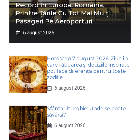
Record În Europa. România,
Printre Țările Cu Tot Mai Mulți
Pasageri Pe Aeroporturi
6 august 2026
Horoscop 7 august 2026. Ziua în
care răbdarea și deciziile inspirate
pot face diferența pentru toate
zodiile
6 august 2026
Sfânta Liturghie: Unde se poate
săvârși?
6 august 2026