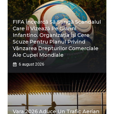
FIFA Încearcă Să Stingă Scandalul
Care Îl Vizează Pe Gianni
Infantino. Organizația Își Cere
Scuze Pentru Planul Privind
Vânzarea Drepturilor Comerciale
Ale Cupei Mondiale
6 august 2026
Vara 2026 Aduce Un Trafic Aerian