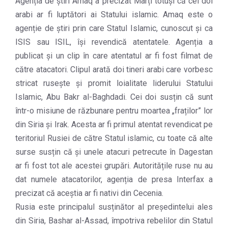
Agenția de știri Amaq a precizat Marți totuși că cei doi
arabi ar fi luptători ai Statului islamic. Amaq este o
agenție de știri prin care Statul Islamic, cunoscut și ca
ISIS sau ISIL, își revendică atentatele. Agenția a
publicat și un clip în care atentatul ar fi fost filmat de
către atacatori. Clipul arată doi tineri arabi care vorbesc
stricat rusește și promit loialitate liderului Statului
Islamic, Abu Bakr al-Baghdadi. Cei doi susțin că sunt
într-o misiune de răzbunare pentru moartea „fraților” lor
din Siria și Irak. Acesta ar fi primul atentat revendicat pe
teritoriul Rusiei de către Statul islamic, cu toate că alte
surse susțin că și unele atacuri petrecute în Dagestan
ar fi fost tot ale acestei grupări. Autoritățile ruse nu au
dat numele atacatorilor, agenția de presa Interfax a
precizat că aceștia ar fi nativi din Cecenia.
Rusia este principalul susținător al președintelui ales
din Siria, Bashar al-Assad, împotriva rebelilor din Statul